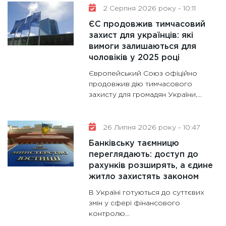
30.01.20
2 Серпня 2026 року - 10:11
11:30
Кр
ЄС продовжив тимчасовий
роблять
захист для українців: які
28.01.20
вимоги залишаються для
чоловіків у 2025 році
11:28
Де
гранто
Європейський Союз офіційно
13.01.20
продовжив дію тимчасового
захисту для громадян України,...
11:30
Ст
майбут
31.12.20
26 Липня 2026 року - 10:47
Банківську таємницю
переглядають: доступ до
рахунків розширять, а єдине
житло захистять законом
В Україні готуються до суттєвих
змін у сфері фінансового
контролю...