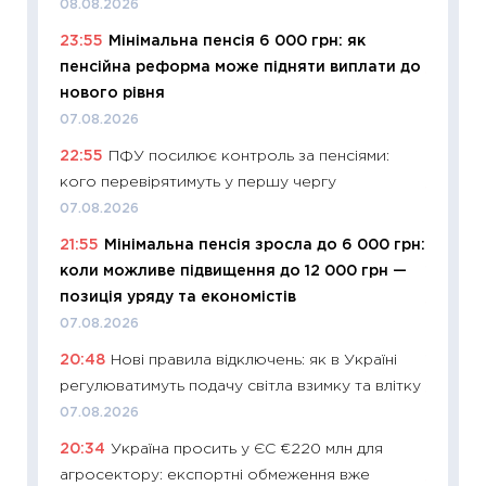
08.08.2026
освіта 
23:55
Мінімальна пенсія 6 000 грн: як
29.06.2
пенсійна реформа може підняти виплати до
11:27
Вс
нового рівня
топ уні
07.08.2026
абітурі
22:55
ПФУ посилює контроль за пенсіями:
23.06.2
кого перевірятимуть у першу чергу
11:29
До
07.08.2026
наспра
21:55
Мінімальна пенсія зросла до 6 000 грн:
2027–2
коли можливе підвищення до 12 000 грн —
19.06.20
позиція уряду та економістів
11:22
Ка
07.08.2026
що зав
20:48
Нові правила відключень: як в Україні
11.06.20
регулюватимуть подачу світла взимку та влітку
11:27
До
07.08.2026
ціни зм
20:34
Україна просить у ЄС €220 млн для
30.04.2
агросектору: експортні обмеження вже
11:32
Бі