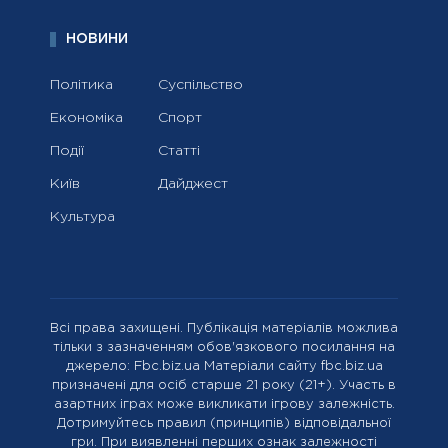
НОВИНИ
Політика
Суспільство
Економіка
Спорт
Події
Статті
Київ
Дайджест
Культура
Всі права захищені. Публікація матеріалів можлива
тільки з зазначенням обов'язкового посилання на
джерело: Fbc.biz.ua Матеріали сайту fbc.biz.ua
призначені для осіб старше 21 року (21+). Участь в
азартних іграх може викликати ігрову залежність.
Дотримуйтесь правил (принципів) відповідальної
гри. При виявленні перших ознак залежності