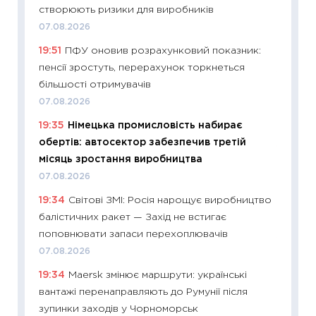
створюють ризики для виробників
впевне
07.08.2026
поведін
19:51
ПФУ оновив розрахунковий показник:
27.04.2
пенсії зростуть, перерахунок торкнеться
11:28
Чо
більшості отримувачів
змінив
07.08.2026
2026 р
19:35
Німецька промисловість набирає
13.04.20
обертів: автосектор забезпечив третій
11:29
Ск
місяць зростання виробництва
кошик 
07.08.2026
базово
19:34
Світові ЗМІ: Росія нарощує виробництво
оцінко
балістичних ракет — Захід не встигає
06.04.2
поповнювати запаси перехоплювачів
11:24
Ск
07.08.2026
у 2026
19:34
Maersk змінює маршрути: українські
KSE до
вантажі перенаправляють до Румунії після
30.03.2
зупинки заходів у Чорноморськ
11:26
Зо