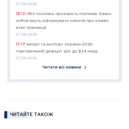
07.08.2026
купува
18:12
НБУ посилює прозорість платежів: банки
12.03.20
зобов’яжуть інформувати клієнтів про кожен
11:27
Ек
етап транзакції
змінило
07.08.2026
розвитк
17:17
Імпорт та експорт України‑2026:
24.02.2
торговельний дефіцит зріс до $34 млрд
11:26
Сп
07.08.2026
2026: 
Читати всі новини
ліквідн
18.02.20
11:27
За
диктує
16.02.20
11:30
Ре
ЧИТАЙТЕ ТАКОЖ
роль US
та зни