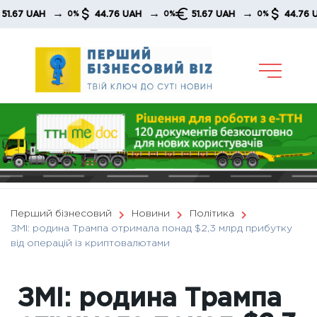
Skip
→
→
→
 UAH
44.76 UAH
51.67 UAH
44.76 UAH
0%
0%
0%
to
content
Перший бізнесовий
Новини
Політика
ЗМІ: родина Трампа отримала понад $2,3 млрд прибутку
від операцій із криптовалютами
ЗМІ: родина Трампа