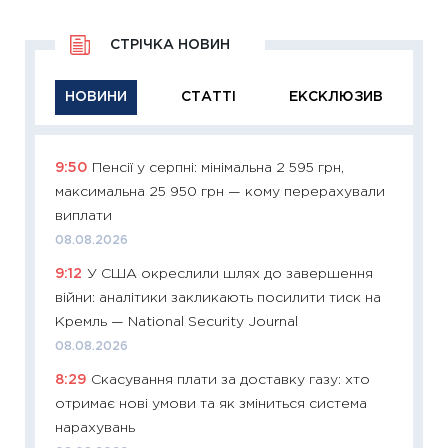
СТРІЧКА НОВИН
НОВИНИ
СТАТТІ
ЕКСКЛЮЗИВ
9:50
Пенсії у серпні: мінімальна 2 595 грн,
11:29
Як
максимальна 25 950 грн — кому перерахували
інвест
виплати
21.07.20
08.08.2026
11:26
Як
9:12
У США окреслили шлях до завершення
ризики
війни: аналітики закликають посилити тиск на
облігац
Кремль — National Security Journal
08.07.2
08.08.2026
11:20
Ці
8:29
Скасування плати за доставку газу: хто
майбут
отримає нові умови та як зміниться система
01.07.2
нарахувань
11:24
Пр