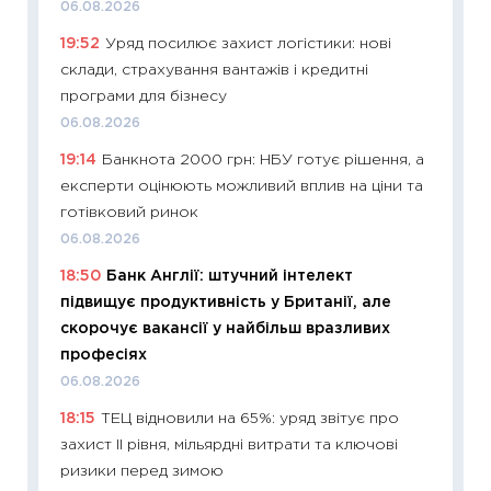
06.08.2026
11:20
Ці
19:52
Уряд посилює захист логістики: нові
майбут
склади, страхування вантажів і кредитні
01.07.2
програми для бізнесу
11:24
Пр
06.08.2026
освіта 
19:14
Банкнота 2000 грн: НБУ готує рішення, а
29.06.2
експерти оцінюють можливий вплив на ціни та
11:27
Вс
готівковий ринок
топ уні
06.08.2026
абітурі
18:50
Банк Англії: штучний інтелект
23.06.2
підвищує продуктивність у Британії, але
11:29
До
скорочує вакансії у найбільш вразливих
наспра
професіях
2027–2
06.08.2026
19.06.20
18:15
ТЕЦ відновили на 65%: уряд звітує про
11:22
Ка
захист II рівня, мільярдні витрати та ключові
що зав
ризики перед зимою
11.06.20