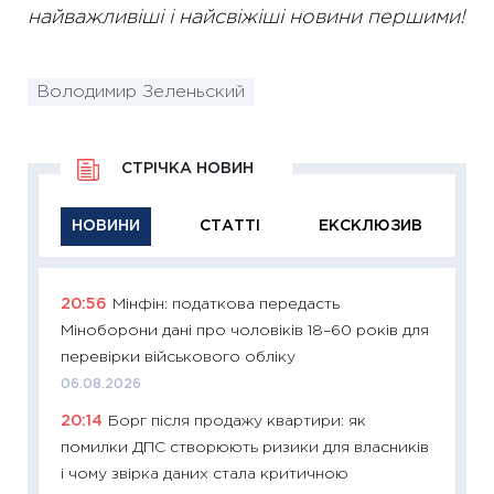
найважливіші і найсвіжіші новини першими!
Володимир Зеленьский
СТРІЧКА НОВИН
НОВИНИ
СТАТТІ
ЕКСКЛЮЗИВ
20:56
Мінфін: податкова передасть
11:29
Як
Міноборони дані про чоловіків 18–60 років для
інвест
перевірки військового обліку
21.07.20
06.08.2026
11:26
Як
20:14
Борг після продажу квартири: як
ризики
помилки ДПС створюють ризики для власників
облігац
і чому звірка даних стала критичною
08.07.2