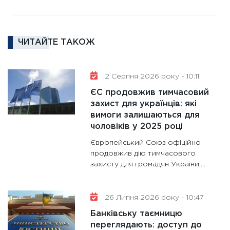
16.02.20
11:30
Ре
роль US
ЧИТАЙТЕ ТАКОЖ
та зни
30.01.20
11:30
Кр
2 Серпня 2026 року - 10:11
роблять
ЄС продовжив тимчасовий
28.01.20
захист для українців: які
вимоги залишаються для
11:28
Де
чоловіків у 2025 році
гранто
13.01.20
Європейський Союз офіційно
продовжив дію тимчасового
11:30
Ст
захисту для громадян України,...
майбут
31.12.20
26 Липня 2026 року - 10:47
Банківську таємницю
переглядають: доступ до