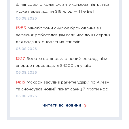
11:24
Ск
фінансового колапсу: антикризова підтримка
у 2026
може перевищити $16 млрд — The Bell
KSE до
06.08.2026
30.03.2
15:53
Міноборони анулює бронювання з 1
11:26
Зо
вересня: роботодавцям дали час до 10 серпня
купува
для подання оновлених списків
12.03.20
06.08.2026
11:27
Ек
15:17
Золото встановило новий рекорд: ціна
змінило
вперше перевищила $4300 за унцію
розвитк
06.08.2026
24.02.2
14:15
Макрон засудив ракетні удари по Києву
11:26
Сп
та анонсував новий пакет санкцій проти Росії
2026: 
06.08.2026
ліквідн
Читати всі новини
18.02.20
11:27
За
диктує