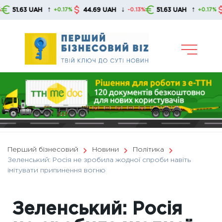
Skip
↑
↓
↑
.63 UAH
44.69 UAH
51.63 UAH
44.6
+0.17%
-0.13%
+0.17%
to
content
Перший бізнесовий
Новини
Політика
Зеленський: Росія не зробила жодної спроби навіть
імітувати припинення вогню
Зеленський: Росія