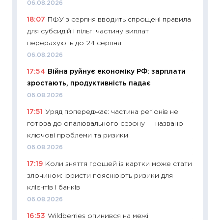
06.08.2026
11:27
До
18:07
ПФУ з серпня вводить спрощені правила
ціни зм
для субсидій і пільг: частину виплат
30.04.2
перерахують до 24 серпня
11:32
Бі
06.08.2026
впевне
17:54
Війна руйнує економіку РФ: зарплати
поведін
зростають, продуктивність падає
27.04.2
06.08.2026
11:28
Чо
17:51
Уряд попереджає: частина регіонів не
змінив
готова до опалювального сезону — названо
2026 р
ключові проблеми та ризики
13.04.20
06.08.2026
11:29
Ск
17:19
Коли зняття грошей із картки може стати
кошик 
злочином: юристи пояснюють ризики для
базово
клієнтів і банків
оцінко
06.08.2026
06.04.2
16:53
Wildberries опинився на межі