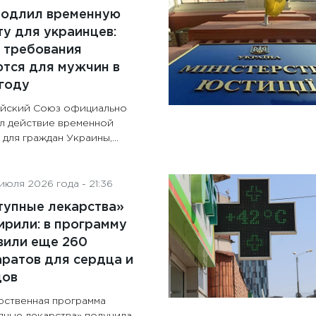
родлил временную
у для украинцев:
 требования
тся для мужчин в
году
йский Союз официально
л действие временной
для граждан Украины,...
июля 2026 года - 21:36
тупные лекарства»
рили: в программу
вили еще 260
ратов для сердца и
дов
рственная программа
пные лекарства» получила