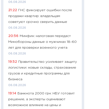
06.08.2026
29.06.2026
21:22
ГНС фиксирует ошибки после
11:27
Вступительн
продажи квартир: владельцам
Украине: цена ко
советуют срочно сверить данные
университетов и
06.08.2026
абитуриентов
20:56
Минфин: налоговая передаст
23.06.2026
Минобороны данные о мужчинах 18–60
11:29
Доллар по 51
лет для проверки военного учета
тысяч: что на са
06.08.2026
показывает Бюд
19:52
Правительство усиливает защиту
2027–2029
логистики: новые склады, страхование
19.06.2026
грузов и кредитные программы для
11:22
Кадровый д
бизнеса
вакансии: мешаю
06.08.2026
найму
19:14
Банкнота 2000 грн: НБУ готовит
11.06.2026
решение, а эксперты оценивают
11:27
Дорожает ещ
возможное влияние на цены и
промышленные ц