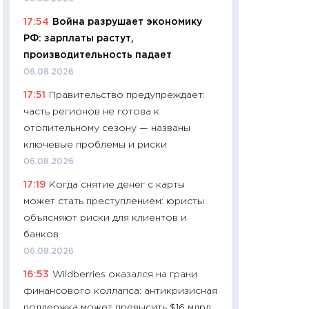
11:24
Сколько сто
17:54
Война разрушает экономику
сдерживание в 20
РФ: зарплаты растут,
разговора с Май
производительность падает
арифметики пер
06.08.2026
30.03.2026
17:51
Правительство предупреждает:
11:26
Золото по $
часть регионов не готова к
$80: время покуп
отопительному сезону — названы
фиксировать при
ключевые проблемы и риски
12.03.2026
06.08.2026
11:27
Экономика 
17:19
Когда снятие денег с карты
войны: что измен
может стать преступлением: юристы
какие перспектив
объясняют риски для клиентов и
стабильности
банков
24.02.2026
06.08.2026
11:26
Потреблени
16:53
Wildberries оказался на грани
украинцев 2025-2
финансового коллапса: антикризисная
расходов, сбере
поддержка может превысить $16 млрд