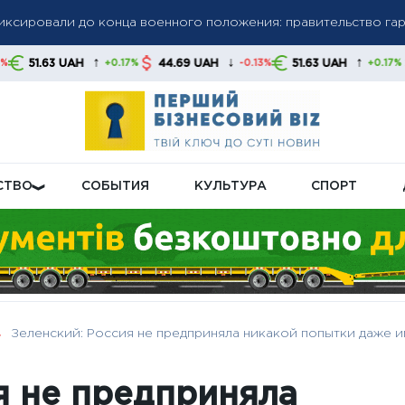
фиксировали до конца военного положения: правительство га
олгов: списание средств без предупреждения станет нормой,
↑
↓
↑
H
44.69 UAH
51.63 UAH
44.69 UAH
+0.17%
-0.13%
+0.17%
 свои финансы
бную пенсионную реформу: что будет с выплатами
СТВО
СОБЫТИЯ
КУЛЬТУРА
СПОРТ
Зеленский: Россия не предприняла никакой попытки даже 
я не предприняла