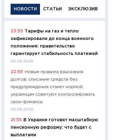
НОВОСТИ
СТАТЬИ
ЭКСКЛЮЗИВ
23:55
Тарифы на газ и тепло
11:29
Качественн
зафиксировали до конца военного
основа успешног
положения: правительство
21.07.2026
гарантирует стабильность платежей
11:26
Как заработ
06.08.2026
доходность, риск
22:55
Новые правила взыскания
покупки государ
долгов: списание средств без
08.07.2026
предупреждения станет нормой,
11:20
Цена здоров
украинцам советуют контролировать
медицина будуще
свои финансы
расходы людей
06.08.2026
01.07.2026
21:55
В Украине готовят масштабную
11:24
Профессии б
пенсионную реформу: что будет с
двигается образо
выплатами
навыки будут пл