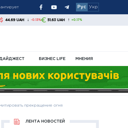
рантирует
Рус
Укр
 украинцам
↓
↑
51.63 UAH
-0.13%
+0.17%
ДАЙДЖЕСТ
БИЗНЕС LIFE
МНЕНИЯ
имитировать прекращение огня
ЛЕНТА НОВОСТЕЙ