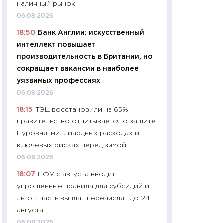
наличный рынок
чеки
06.08.2026
30.04.2026
18:50
Банк Англии: искусственный
11:32
Больше сбе
интеллект повышает
уверенности: как
производительность в Британии, но
финансовое пове
сокращает вакансии в наиболее
27.04.2026
уязвимых профессиях
11:28
Почему еда 
06.08.2026
бюджет: как изм
18:15
ТЭЦ восстановили на 65%:
продуктовая кор
правительство отчитывается о защите
2026 году
II уровня, миллиардных расходах и
13.04.2026
ключевых рисках перед зимой
11:29
Сколько дей
06.08.2026
пасхальная корзи
18:07
ПФУ с августа вводит
собственный рас
упрощенные правила для субсидий и
набора по сравн
льгот: часть выплат перечислят до 24
официальной оц
августа
06.04.2026
06.08.2026