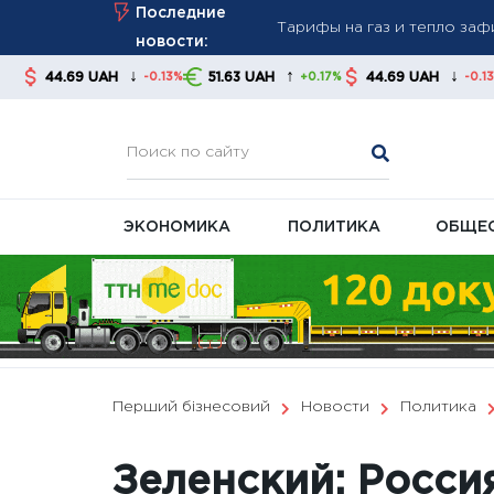
Тарифы на газ и тепло за
Skip
Последние
стабильность платежей
to
новости:
Новые правила взыскания д
content
↓
↑
↓
UAH
51.63 UAH
44.69 UAH
51.63 UA
-0.13%
+0.17%
-0.13%
советуют контролировать
В Украине готовят масшта
ЭКОНОМИКА
ПОЛИТИКА
ОБЩЕ
Перший бізнесовий
Новости
Политика
Зеленский: Росси