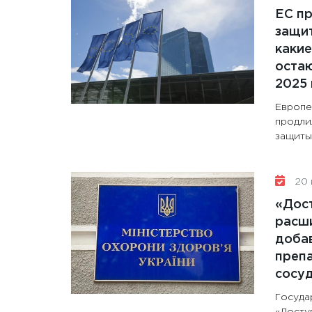
ЕС п
защит
какие
остаю
2025 
Европе
продли
защиты 
20 
«Дос
расши
доба
препа
сосу
Госуда
«Досту