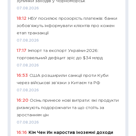
зупинки заходів у Чорноморськ
змінив
07.08.2026
2026 р
18:12
НБУ посилює прозорість платежів: банки
13.04.20
зобов’яжуть інформувати клієнтів про кожен
11:29
Ск
етап транзакції
кошик 
07.08.2026
базово
17:17
Імпорт та експорт України‑2026:
оцінко
торговельний дефіцит зріс до $34 млрд
06.04.2
07.08.2026
11:24
Ск
16:53
США розширили санкції проти Куби
у 2026
через військові зв’язки з Китаєм та РФ
KSE до
07.08.2026
30.03.2
16:20
Осінь принесе нові витрати: які продукти
11:26
Зо
ризикують подорожчати та що стоїть за
купува
зростанням цін
12.03.20
07.08.2026
11:27
Ек
16:16
Кім Чен Ин наростив іноземні доходи
змінило