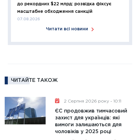
до рекордних $22 млрд: розвідка фіксує
розвитк
масштабне обходження санкцій
24.02.2
07.08.2026
11:26
Сп
Читати всі новини
2026: 
ліквідн
18.02.20
11:27
За
диктує
16.02.20
ЧИТАЙТЕ ТАКОЖ
11:30
Ре
роль US
та зни
2 Серпня 2026 року - 10:11
30.01.20
ЄС продовжив тимчасовий
11:30
Кр
захист для українців: які
роблять
вимоги залишаються для
28.01.20
чоловіків у 2025 році
11:28
Де