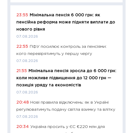
23:55
Мінімальна пенсія 6 000 грн: як
11:29
Як
пенсійна реформа може підняти виплати до
інвест
нового рівня
21.07.20
07.08.2026
11:26
Як
22:55
ПФУ посилює контроль за пенсіями:
ризики
кого перевірятимуть у першу чергу
облігац
07.08.2026
08.07.2
21:55
Мінімальна пенсія зросла до 6 000 грн:
11:20
Ці
коли можливе підвищення до 12 000 грн —
майбут
позиція уряду та економістів
01.07.2
07.08.2026
11:24
Пр
20:48
Нові правила відключень: як в Україні
освіта 
регулюватимуть подачу світла взимку та влітку
29.06.2
07.08.2026
11:27
Вс
20:34
Україна просить у ЄС €220 млн для
топ уні