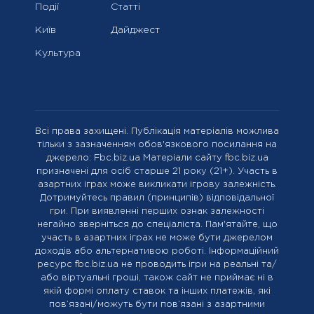
Події
Статті
Київ
Дайджест
Культура
Всі права захищені. Публікація матеріалів можлива
тільки з зазначенням обов'язкового посилання на
джерело: Fbc.biz.ua Матеріали сайту fbc.biz.ua
призначені для осіб старше 21 року (21+). Участь в
азартних іграх може викликати ігрову залежність.
Дотримуйтесь правил (принципів) відповідальної
гри. При виявленні перших ознак залежності
негайно зверніться до спеціаліста. Пам'ятайте, що
участь в азартних іграх не може бути джерелом
доходів або альтернативою роботі. Інформаційний
ресурс fbc.biz.ua не проводить ігри на реальні та/
або віртуальні гроші, також сайт не приймає ні в
якій формі оплату ставок та інших платежів, які
пов’язані/можуть бути пов’язані з азартними