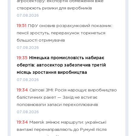
агросектору: експортні обмеження вже
абітурі
створюють ризики для виробників
23.06.2
07.08.2026
11:29
До
19:51
ПФУ оновив розрахунковий показник:
наспра
пенсії зростуть, перерахунок торкнеться
2027–2
більшості отримувачів
19.06.20
07.08.2026
11:22
Ка
19:35
Німецька промисловість набирає
що зав
обертів: автосектор забезпечив третій
11.06.20
місяць зростання виробництва
11:27
До
07.08.2026
ціни зм
19:34
Світові ЗМІ: Росія нарощує виробництво
30.04.2
балістичних ракет — Захід не встигає
11:32
Бі
поповнювати запаси перехоплювачів
впевне
07.08.2026
поведін
19:34
Maersk змінює маршрути: українські
27.04.2
вантажі перенаправляють до Румунії після
11:28
Чо