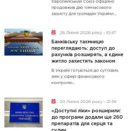
Європейський Союз офіційно
гранто
продовжив дію тимчасового
захисту для громадян України,...
13.01.20
11:30
Ст
майбут
26 Липня 2026 року - 10:47
31.12.20
Банківську таємницю
переглядають: доступ до
рахунків розширять, а єдине
житло захистять законом
В Україні готуються до суттєвих
змін у сфері фінансового
контролю...
20 Липня 2026 року - 21:36
«Доступні ліки» розширили:
до програми додали ще 260
препаратів для серця та
судин