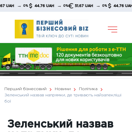
Skip
→
→
→
→
AH
44.76 UAH
51.67 UAH
44.76 UAH
0%
0%
0%
to
content
Перший бізнесовий
Новини
Політика
Зеленський назвав напрямки, де тривають найзапекліші
бої
Зеленський назвав