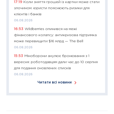
17:19
Коли зняття грошей із картки може стати
30.03.2
злочином: юристи пояснюють ризики для
11:26
Зо
клієнтів і банків
купува
06.08.2026
12.03.20
16:53
Wildberries опинився на межі
11:27
Ек
фінансового колапсу: антикризова підтримка
змінило
може перевищити $16 млрд — The Bell
розвитк
06.08.2026
24.02.2
15:53
Міноборони анулює бронювання з 1
11:26
Сп
вересня: роботодавцям дали час до 10 серпня
2026: 
для подання оновлених списків
ліквідн
06.08.2026
18.02.20
Читати всі новини
11:27
За
диктує
16.02.20
11:30
Ре
роль US