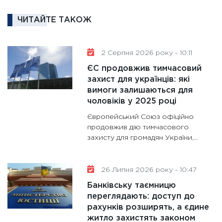
та зни
ЧИТАЙТЕ ТАКОЖ
30.01.20
11:30
Кр
роблять
2 Серпня 2026 року - 10:11
28.01.20
ЄС продовжив тимчасовий
11:28
Де
захист для українців: які
вимоги залишаються для
гранто
чоловіків у 2025 році
13.01.20
Європейський Союз офіційно
11:30
Ст
продовжив дію тимчасового
майбут
захисту для громадян України,...
31.12.20
26 Липня 2026 року - 10:47
Банківську таємницю
переглядають: доступ до
рахунків розширять, а єдине
житло захистять законом