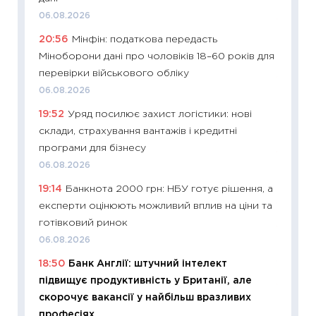
06.08.2026
11:24
Пр
20:56
Мінфін: податкова передасть
освіта 
Міноборони дані про чоловіків 18–60 років для
29.06.2
перевірки військового обліку
11:27
Вс
06.08.2026
топ уні
19:52
Уряд посилює захист логістики: нові
абітурі
склади, страхування вантажів і кредитні
23.06.2
програми для бізнесу
11:29
До
06.08.2026
наспра
19:14
Банкнота 2000 грн: НБУ готує рішення, а
2027–2
експерти оцінюють можливий вплив на ціни та
19.06.20
готівковий ринок
11:22
Ка
06.08.2026
що зав
18:50
Банк Англії: штучний інтелект
11.06.20
підвищує продуктивність у Британії, але
11:27
До
скорочує вакансії у найбільш вразливих
ціни зм
професіях