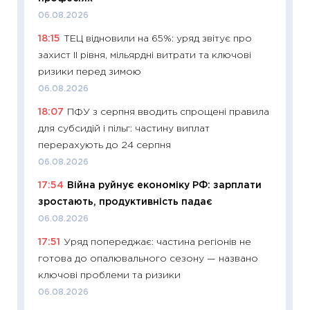
30.04.2
06.08.2026
11:32
Бі
18:15
ТЕЦ відновили на 65%: уряд звітує про
впевне
захист II рівня, мільярдні витрати та ключові
поведін
ризики перед зимою
27.04.2
06.08.2026
11:28
Чо
18:07
ПФУ з серпня вводить спрощені правила
змінив
для субсидій і пільг: частину виплат
2026 р
перерахують до 24 серпня
13.04.20
06.08.2026
11:29
Ск
17:54
Війна руйнує економіку РФ: зарплати
кошик 
зростають, продуктивність падає
базово
06.08.2026
оцінко
17:51
Уряд попереджає: частина регіонів не
06.04.2
готова до опалювального сезону — названо
11:24
Ск
ключові проблеми та ризики
у 2026
06.08.2026
KSE до