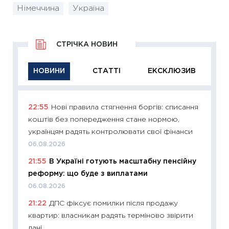
Німеччина
Україна
СТРІЧКА НОВИН
НОВИНИ
СТАТТІ
ЕКСКЛЮЗИВ
22:55
Нові правила стягнення боргів: списання
11:29
Як
коштів без попередження стане нормою,
інвест
українцям радять контролювати свої фінанси
21.07.20
06.08.2026
11:26
Як
21:55
В Україні готують масштабну пенсійну
ризики
реформу: що буде з виплатами
облігац
06.08.2026
08.07.2
21:22
ДПС фіксує помилки після продажу
11:20
Ці
квартир: власникам радять терміново звірити
майбут
дані
01.07.2