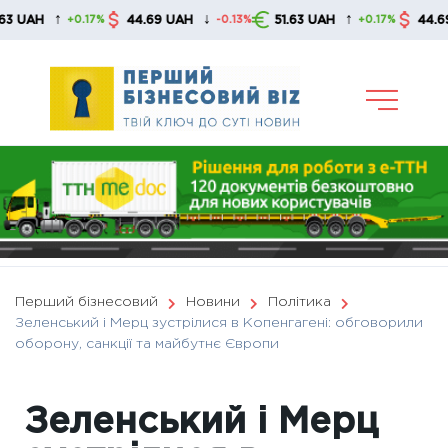
Skip
↑
↓
↑
H
44.69 UAH
51.63 UAH
44.69 UAH
+0.17%
-0.13%
+0.17%
to
content
Перший бізнесовий
Новини
Політика
Зеленський і Мерц зустрілися в Копенгагені: обговорили
оборону, санкції та майбутнє Європи
Зеленський і Мерц