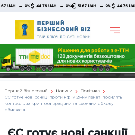
Skip
→
→
→
→
AH
44.76 UAH
51.67 UAH
44.76 UAH
0%
0%
0%
to
content
Перший бізнесовий
Новини
Політика
ЄС готує нові санкції проти РФ: у 21-му пакеті посилять
контроль за криптоопераціями та схемами обходу
обмежень
ЄС готує нові санкції