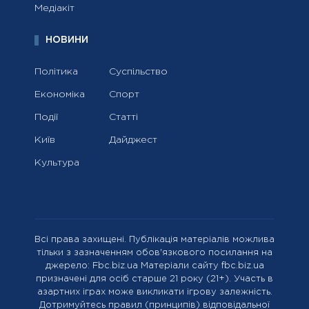
Медіакіт
НОВИНИ
Політика
Суспільство
Економіка
Спорт
Події
Статті
Київ
Дайджест
Культура
Всі права захищені. Публікація матеріалів можлива
тільки з зазначенням обов'язкового посилання на
джерело: Fbc.biz.ua Матеріали сайту fbc.biz.ua
призначені для осіб старше 21 року (21+). Участь в
азартних іграх може викликати ігрову залежність.
Дотримуйтесь правил (принципів) відповідальної