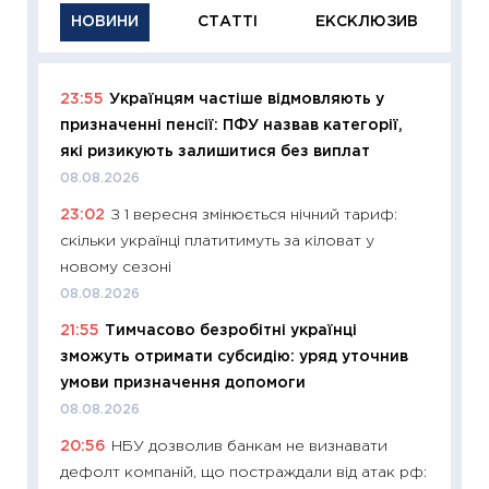
НОВИНИ
СТАТТІ
ЕКСКЛЮЗИВ
23:55
Українцям частіше відмовляють у
11:29
Як
призначенні пенсії: ПФУ назвав категорії,
інвест
які ризикують залишитися без виплат
21.07.20
08.08.2026
11:26
Як
23:02
З 1 вересня змінюється нічний тариф:
ризики
скільки українці платитимуть за кіловат у
облігац
новому сезоні
08.07.2
08.08.2026
11:20
Ці
21:55
Тимчасово безробітні українці
майбут
зможуть отримати субсидію: уряд уточнив
01.07.2
умови призначення допомоги
11:24
Пр
08.08.2026
освіта 
20:56
НБУ дозволив банкам не визнавати
29.06.2
дефолт компаній, що постраждали від атак рф:
11:27
Вс