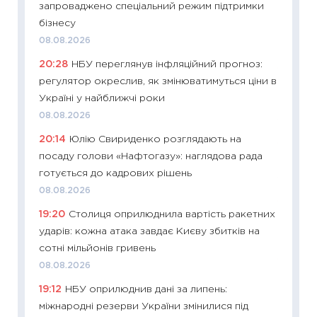
запроваджено спеціальний режим підтримки
топ уні
бізнесу
абітурі
08.08.2026
23.06.2
20:28
НБУ переглянув інфляційний прогноз:
11:29
До
регулятор окреслив, як змінюватимуться ціни в
наспра
Україні у найближчі роки
2027–2
08.08.2026
19.06.20
20:14
Юлію Свириденко розглядають на
11:22
Ка
посаду голови «Нафтогазу»: наглядова рада
що зав
готується до кадрових рішень
11.06.20
08.08.2026
11:27
До
19:20
Столиця оприлюднила вартість ракетних
ціни зм
ударів: кожна атака завдає Києву збитків на
30.04.2
сотні мільйонів гривень
11:32
Бі
08.08.2026
впевне
19:12
НБУ оприлюднив дані за липень:
поведін
міжнародні резерви України змінилися під
27.04.2