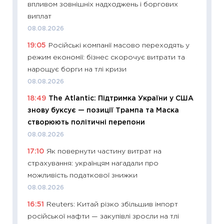
впливом зовнішніх надходжень і боргових
11:28
Чо
виплат
змінив
08.08.2026
2026 р
19:05
Російські компанії масово переходять у
13.04.20
режим економії: бізнес скорочує витрати та
11:29
Ск
нарощує борги на тлі кризи
кошик 
08.08.2026
базово
18:49
The Atlantic: Підтримка України у США
оцінко
знову буксує — позиції Трампа та Маска
06.04.2
створюють політичні перепони
11:24
Ск
08.08.2026
у 2026
17:10
Як повернути частину витрат на
KSE до
страхування: українцям нагадали про
30.03.2
можливість податкової знижки
11:26
Зо
08.08.2026
купува
16:51
Reuters: Китай різко збільшив імпорт
12.03.20
російської нафти — закупівлі зросли на тлі