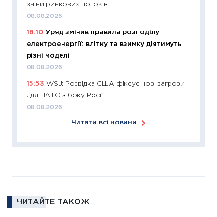
11:27
Ек
зміни ринкових потоків
змінило
08.08.2026
розвитк
16:10
Уряд змінив правила розподілу
24.02.2
електроенергії: влітку та взимку діятимуть
11:26
Сп
різні моделі
2026: 
08.08.2026
ліквідн
15:53
WSJ: Розвідка США фіксує нові загрози
18.02.20
для НАТО з боку Росії
11:27
За
08.08.2026
диктує
Читати всі новини
16.02.20
11:30
Ре
роль US
та зни
30.01.20
11:30
Кр
ЧИТАЙТЕ ТАКОЖ
роблять