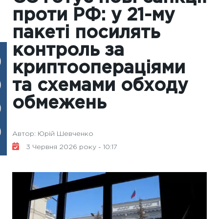
проти РФ: у 21-му
пакеті посилять
контроль за
криптоопераціями
та схемами обходу
обмежень
Автор: Юрій Шевченко
3 Червня 2026 року - 10:17