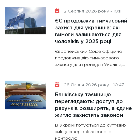
28.01.20
2 Серпня 2026 року - 10:11
11:28
Де
гранто
ЄС продовжив тимчасовий
захист для українців: які
13.01.20
вимоги залишаються для
11:30
Ст
чоловіків у 2025 році
майбут
Європейський Союз офіційно
31.12.20
продовжив дію тимчасового
захисту для громадян України,...
26 Липня 2026 року - 10:47
Банківську таємницю
переглядають: доступ до
рахунків розширять, а єдине
житло захистять законом
В Україні готуються до суттєвих
змін у сфері фінансового
контролю...