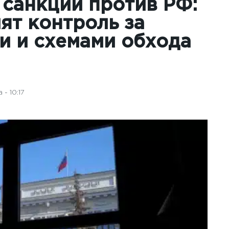
 санкции против РФ:
лят контроль за
и и схемами обхода
- 10:17