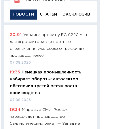
НОВОСТИ
СТАТЬИ
ЭКСКЛЮЗИВ
20:34
Украина просит у ЕС €220 млн
11:29
Качественн
для агросектора: экспортные
основа успешног
ограничения уже создают риски для
21.07.2026
производителей
11:26
Как заработ
07.08.2026
доходность, риск
19:35
Немецкая промышленность
покупки государ
набирает обороты: автосектор
08.07.2026
обеспечил третий месяц роста
11:20
Цена здоров
производства
медицина будуще
07.08.2026
расходы людей
19:34
Мировые СМИ: Россия
01.07.2026
наращивает производство
11:24
Профессии б
баллистических ракет — Запад не
двигается образо