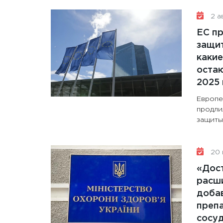
2 ав
ЕС п
защит
какие
остаю
2025 
Европе
продли
защиты 
20 
«Дос
расши
доба
препа
сосу