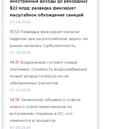
иностранные доходы до рекордных
промышленные ц
$22 млрд: разведка фиксирует
чеки
масштабное обхождение санкций
30.04.2026
07.08.2026
11:32
Больше сбе
15:12
Разведка фиксирует резкое
уверенности: как
падение цен на российское зерно: на
финансовое пове
рынке началась турбулентность
27.04.2026
07.08.2026
11:28
Почему еда 
14:51
Водоканалы готовят новые
бюджет: как изм
платежки: стоимость водоснабжения
продуктовая кор
может возрасти втрое из-за
2026 году
обновленных расчетов
13.04.2026
07.08.2026
11:29
Сколько дей
14:16
Зеленский объявил о старте
пасхальная корзи
нового этапа переговоров по
собственный рас
вступлению Украины в ЕС: что
набора по сравн
изменится в процессе
официальной оц
07.08.2026