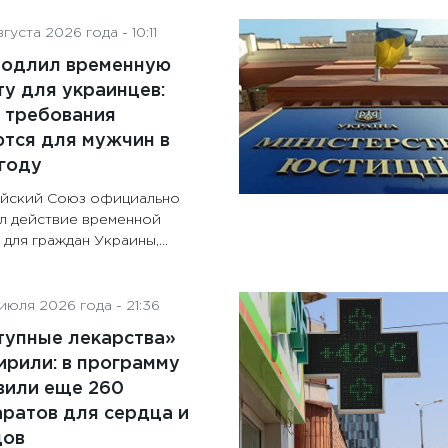
густа 2026 года - 10:11
родлил временную
у для украинцев:
 требования
тся для мужчин в
году
йский Союз официально
л действие временной
для граждан Украины,...
июля 2026 года - 21:36
тупные лекарства»
рили: в программу
вили еще 260
ратов для сердца и
дов