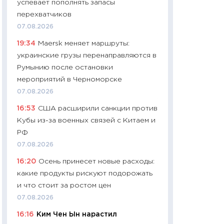
успевает пополнять запасы
навыки будут пл
перехватчиков
29.06.2026
07.08.2026
11:27
Вступительн
19:34
Maersk меняет маршруты:
Украине: цена ко
украинские грузы перенаправляются в
университетов и
Румынию после остановки
абитуриентов
мероприятий в Черноморске
23.06.2026
07.08.2026
11:29
Доллар по 51
16:53
США расширили санкции против
тысяч: что на са
Кубы из-за военных связей с Китаем и
показывает Бюд
РФ
2027–2029
07.08.2026
19.06.2026
16:20
Осень принесет новые расходы:
11:22
Кадровый д
какие продукты рискуют подорожать
вакансии: мешаю
и что стоит за ростом цен
найму
07.08.2026
11.06.2026
16:16
Ким Чен Ын нарастил
11:27
Дорожает ещ