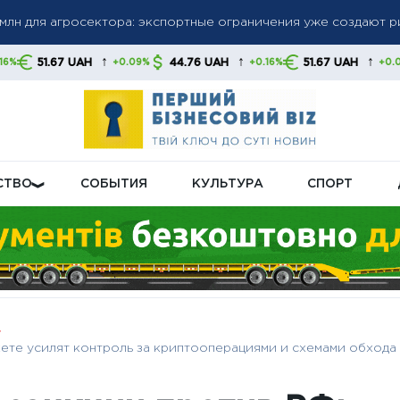
млн для агросектора: экспортные ограничения уже создают р
набирает обороты: автосектор обеспечил третий месяц рос
↑
↑
↑
AH
44.76 UAH
51.67 UAH
44.76 U
+0.09%
+0.16%
+0.09%
щивает производство баллистических ракет — Запад не успе
СТВО
СОБЫТИЯ
КУЛЬТУРА
СПОРТ
акете усилят контроль за криптооперациями и схемами обхода