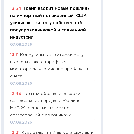
06.04.2026
13:54
Трамп вводит новые пошлины
11:24
Сколько сто
на импортный поликремный: США
сдерживание в 20
усиливают защиту собственной
разговора с Май
полупроводниковой и солнечной
арифметики пер
индустрии
30.03.2026
07.08.2026
11:26
Золото по $
13:11
Коммунальные платежки могут
$80: время покуп
вырасти даже с тарифным
фиксировать при
мораторием: что именно прибавят в
12.03.2026
счета
11:27
Экономика 
07.08.2026
войны: что измен
12:49
Польша обозначила сроки
какие перспектив
согласования передачи Украине
стабильности
МиГ‑29: решение зависит от
24.02.2026
согласований с союзниками
11:26
Потреблени
07.08.2026
украинцев 2025-2
12:21
Курс валют на 7 августа: доллар и