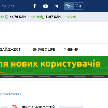
иски для
Рус
Укр
та производства
↑
↑
AH
51.67 UAH
+0.16%
+0.09%
вает пополнять
ДАЙДЖЕСТ
БИЗНЕС LIFE
МНЕНИЯ
 ограничений
ЛЕНТА НОВОСТЕЙ