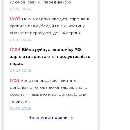
ключові ризики перед зимою
30.03.2026
06.08.2026
11:26
Золото по $
18:07
ПФУ з серпня вводить спрощені
$80: час купуват
правила для субсидій і пільг: частину
прибуток?
виплат перерахують до 24 серпня
12.03.2026
06.08.2026
11:27
Економіка Ук
17:54
Війна руйнує економіку РФ:
що змінилося за 4
зарплати зростають, продуктивність
перспективи розв
падає
стабільності
06.08.2026
24.02.2026
17:51
Уряд попереджає: частина
11:26
Споживання 
регіонів не готова до опалювального
2025–2026: струк
сезону — названо ключові проблеми
заощадження та л
та ризики
оцінками KSE Inst
06.08.2026
18.02.2026
Читати всі новини
11:27
Зарплати на
— хто диктує умо