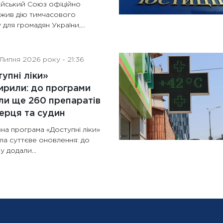
йський Союз офіційно
жив дію тимчасового
 для громадян України,...
Липня 2026 року - 21:36
упні ліки»
рили: до програми
и ще 260 препаратів
ерця та судин
на програма «Доступні ліки»
ла суттєве оновлення: до
у додали...