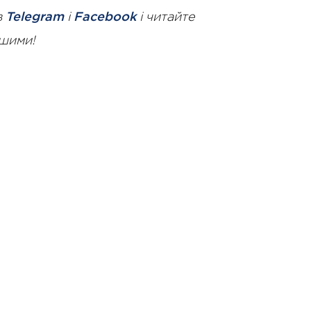
в
Telegram
і
Facebook
і читайте
ршими!