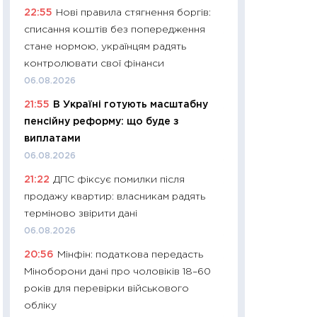
22:55
Нові правила стягнення боргів:
29.06.2026
списання коштів без попередження
11:27
Вступ-2026 в
стане нормою, українцям радять
контракту, топ ун
контролювати свої фінанси
правила для абіту
06.08.2026
23.06.2026
21:55
В Україні готують масштабну
11:29
Долар по 51,5
пенсійну реформу: що буде з
тисяч: що наспра
виплатами
Бюджетна деклар
06.08.2026
19.06.2026
21:22
ДПС фіксує помилки після
11:22
Кадровий деф
продажу квартир: власникам радять
вакансії: що зав
терміново звірити дані
найму
06.08.2026
11.06.2026
20:56
Мінфін: податкова передасть
11:27
Дорожчає ще
Міноборони дані про чоловіків 18–60
промислові ціни з
років для перевірки військового
30.04.2026
обліку