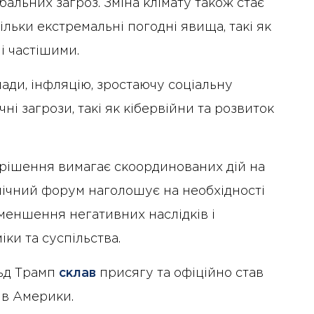
альних загроз. Зміна клімату також стає
льки екстремальні погодні явища, такі як
лі частішими.
ади, інфляцію, зростаючу соціальну
чні загрози, такі як кібервійни та розвиток
вирішення вимагає скоординованих дій на
омічний форум наголошує на необхідності
меншення негативних наслідків і
іки та суспільства.
льд Трамп
склав
присягу та офіційно став
ів Америки.