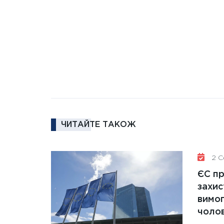
ЧИТАЙТЕ ТАКОЖ
2 Се
ЄС п
захис
вимо
чолов