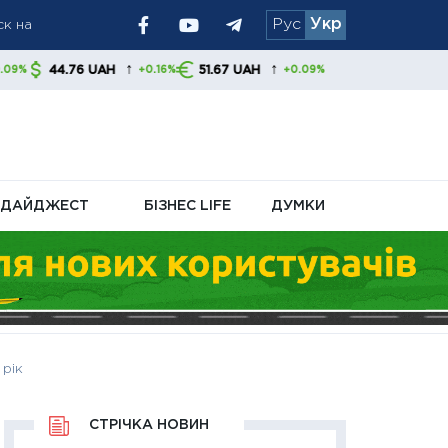
ск на
Рус
Укр
↑
↑
AH
51.67 UAH
+0.16%
+0.09%
атіжок
ДАЙДЖЕСТ
БІЗНЕС LIFE
ДУМКИ
 рік
СТРІЧКА НОВИН