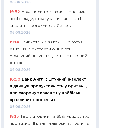
11:32
Більше зао
06.08.2026
впевненості: як 
19:52
Уряд посилює захист логістики:
поведінка україн
нові склади, страхування вантажів і
27.04.2026
кредитні програми для бізнесу
11:28
Чому їжа зн
06.08.2026
як змінився прод
19:14
Банкнота 2000 грн: НБУ готує
українців у 2026 
рішення, а експерти оцінюють
13.04.2026
можливий вплив на ціни та готівковий
11:29
Скільки нас
ринок
великодній кошик
06.08.2026
власний розраху
18:50
Банк Англії: штучний інтелект
набору порівняно
підвищує продуктивність у Британії,
оцінкою
але скорочує вакансії у найбільш
06.04.2026
вразливих професіях
11:24
Скільки кош
06.08.2026
стримування у 202
18:15
ТЕЦ відновили на 65%: уряд звітує
розмови з Майко
про захист II рівня, мільярдні витрати та
арифметики пер