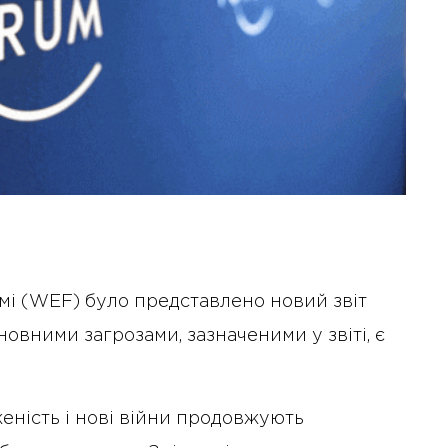
мі (WEF) було представлено новий звіт
новними загрозами, зазначеними у звіті, є
женість і нові війни продовжують