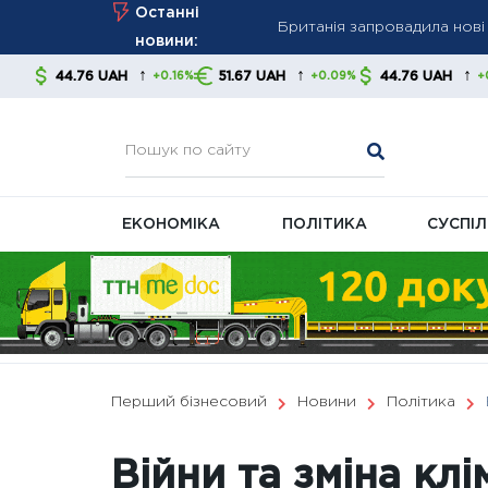
Британія запровадила нові 
Skip
Останні
енергетичний сектор РФ
to
новини:
Уряд готує зміни до систе
content
↑
↑
↑
UAH
51.67 UAH
44.76 UAH
51.67 U
+0.16%
+0.09%
+0.16%
Тарифи на газ і тепло зафі
ЕКОНОМІКА
ПОЛІТИКА
СУСПІ
Перший бізнесовий
Новини
Політика
Війни та зміна клі