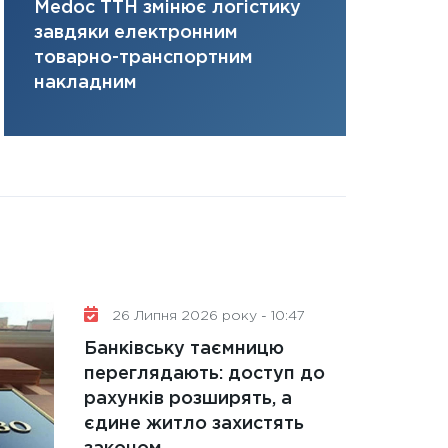
Medoc ТТН змінює логістику
платить за 
31.12.2025
завдяки електронним
там, де ви
Читати в
товарно-транспортним
накладним
26 Липня 2026 року - 10:47
Банківську таємницю
переглядають: доступ до
рахунків розширять, а
єдине житло захистять