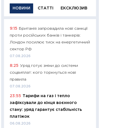
НОВИНИ
СТАТТІ
ЕКСКЛЮЗИВ
9:15
Британія запровадила нові санкції
11:29
Якісна інфо
проти російських банків і танкерів:
успішного інвест
Лондон посилює тиск на енергетичний
21.07.2026
сектор РФ
11:26
Як заробити
07.08.2026
дохідність, ризик
8:25
Уряд готує зміни до системи
державних обліга
соцвиплат: кого торкнуться нові
08.07.2026
правила
11:20
Ціна здоров’
07.08.2026
медицина майбут
23:55
Тарифи на газ і тепло
витрати людей
зафіксували до кінця воєнного
01.07.2026
стану: уряд гарантує стабільність
11:24
Професії ма
платіжок
рухається освіта 
06.08.2026
платитимуть біл