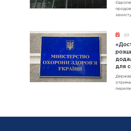
Європе
продов
захисту
20 
«Дост
розши
додал
для с
Держав
отрима
перелік