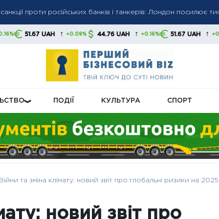
санкції проти російських банків і танкерів: Лондон посилює ти
ми соцвиплат: кого торкнуться нові правила
↑
↑
↑
AH
44.76 UAH
51.67 UAH
44.76 U
+0.09%
+0.16%
+0.09%
ксували до кінця воєнного стану: уряд гарантує стабільність пл
ЛЬСТВО
ПОДІЇ
КУЛЬТУРА
СПОРТ
Війни та зміна клімату: новий звіт про глобальні ризики на 2025
мату: новий звіт про