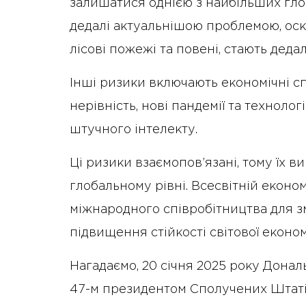
залишатися однією з найбільших глоб
дедалі актуальнішою проблемою, оскі
лісові пожежі та повені, стають деда
Інші ризики включають економічні сп
нерівність, нові пандемії та технологі
штучного інтелекту.
Ці ризики взаємопов’язані, тому їх 
глобальному рівні. Всесвітній екон
міжнародного співробітництва для з
підвищення стійкості світової економ
Нагадаємо, 20 січня 2025 року Дона
47-м президентом Сполучених Штат