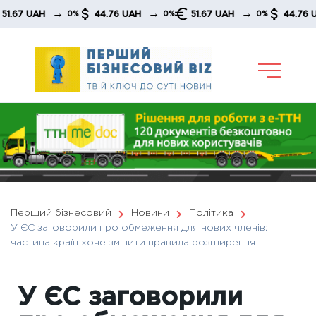
Skip
→
→
→
 UAH
44.76 UAH
51.67 UAH
44.76 UAH
0%
0%
0%
to
content
Перший бізнесовий
Новини
Політика
У ЄС заговорили про обмеження для нових членів:
частина країн хоче змінити правила розширення
У ЄС заговорили