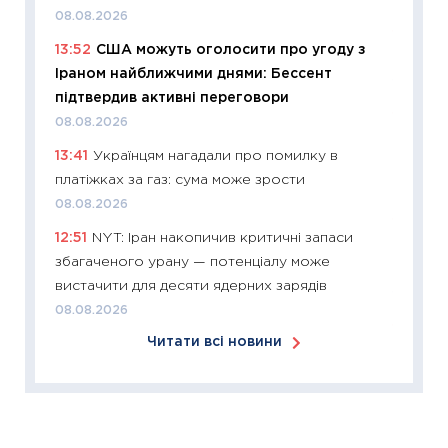
30.03.2
08.08.2026
11:26
Зо
13:52
США можуть оголосити про угоду з
купува
Іраном найближчими днями: Бессент
12.03.20
підтвердив активні переговори
11:27
Ек
08.08.2026
змінило
13:41
Українцям нагадали про помилку в
розвитк
платіжках за газ: сума може зрости
24.02.2
08.08.2026
11:26
Сп
12:51
NYT: Іран накопичив критичні запаси
2026: 
збагаченого урану — потенціалу може
ліквідн
вистачити для десяти ядерних зарядів
18.02.20
08.08.2026
11:27
За
Читати всі новини
диктує
16.02.20
11:30
Ре
роль US