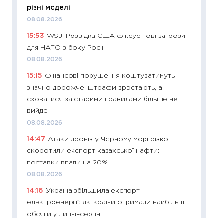
30.04.2
різні моделі
11:32
Бі
08.08.2026
впевне
15:53
WSJ: Розвідка США фіксує нові загрози
поведін
для НАТО з боку Росії
27.04.2
08.08.2026
11:28
Чо
15:15
Фінансові порушення коштуватимуть
змінив
значно дорожче: штрафи зростають, а
2026 р
сховатися за старими правилами більше не
13.04.20
вийде
11:29
Ск
08.08.2026
кошик 
14:47
Атаки дронів у Чорному морі різко
базово
скоротили експорт казахської нафти:
оцінко
поставки впали на 20%
06.04.2
08.08.2026
11:24
Ск
14:16
Україна збільшила експорт
у 2026
електроенергії: які країни отримали найбільші
KSE до
обсяги у липні–серпні