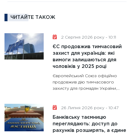
та зни
30.01.20
ЧИТАЙТЕ ТАКОЖ
11:30
Кр
роблять
28.01.20
2 Серпня 2026 року - 10:11
11:28
Де
ЄС продовжив тимчасовий
гранто
захист для українців: які
вимоги залишаються для
13.01.20
чоловіків у 2025 році
11:30
Ст
Європейський Союз офіційно
майбут
продовжив дію тимчасового
31.12.20
захисту для громадян України,...
26 Липня 2026 року - 10:47
Банківську таємницю
переглядають: доступ до
рахунків розширять, а єдине