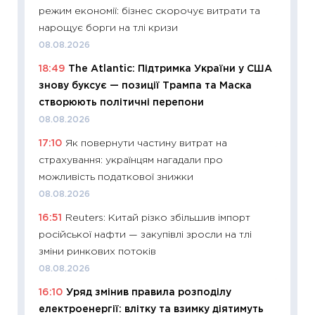
режим економії: бізнес скорочує витрати та
11:24
Пр
нарощує борги на тлі кризи
освіта 
08.08.2026
29.06.2
18:49
The Atlantic: Підтримка України у США
11:27
Вс
знову буксує — позиції Трампа та Маска
топ уні
створюють політичні перепони
абітурі
08.08.2026
23.06.2
17:10
Як повернути частину витрат на
11:29
До
страхування: українцям нагадали про
наспра
можливість податкової знижки
2027–2
08.08.2026
19.06.20
16:51
Reuters: Китай різко збільшив імпорт
11:22
Ка
російської нафти — закупівлі зросли на тлі
що зав
зміни ринкових потоків
11.06.20
08.08.2026
11:27
До
16:10
Уряд змінив правила розподілу
ціни зм
електроенергії: влітку та взимку діятимуть