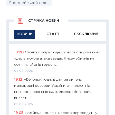
Європейський союз
СТРІЧКА НОВИН
НОВИНИ
СТАТТІ
ЕКСКЛЮЗИВ
19:20
Столиця оприлюднила вартість ракетних
11:29
Як
ударів: кожна атака завдає Києву збитків на
інвест
сотні мільйонів гривень
21.07.20
08.08.2026
11:26
Як
19:12
НБУ оприлюднив дані за липень:
ризики
міжнародні резерви України змінилися під
облігац
впливом зовнішніх надходжень і боргових
08.07.2
виплат
11:20
Ці
08.08.2026
майбут
19:05
Російські компанії масово переходять у
01.07.2