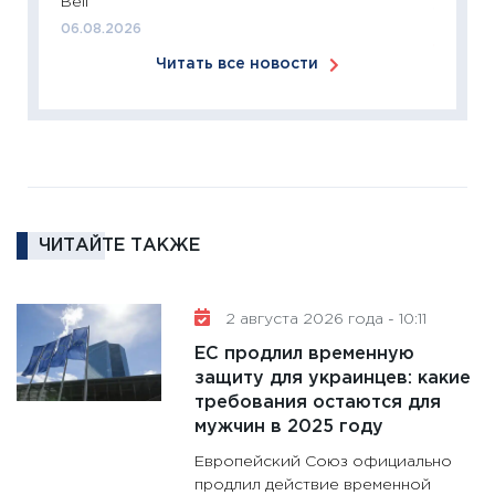
Bell
18.02.20
06.08.2026
11:27
За
Читать все новости
кто ди
кандид
16.02.20
11:30
Ре
котель
аудита
ЧИТАЙТЕ ТАКЖЕ
30.01.20
11:30
Кр
делают
2 августа 2026 года - 10:11
28.01.20
ЕС продлил временную
11:28
Го
защиту для украинцев: какие
требования остаются для
гранто
мужчин в 2025 году
дефиц
13.01.20
Европейский Союз официально
продлил действие временной
11:30
Ст