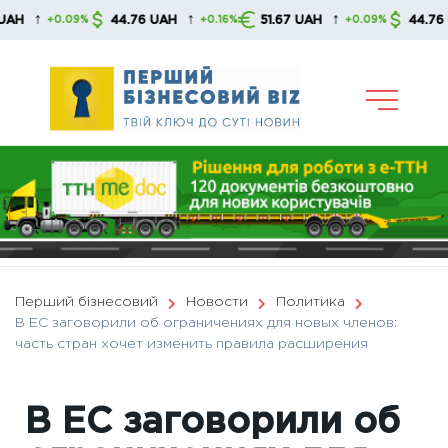
Skip
↑
↑
↑
44.76 UAH
51.67 UAH
44.76 UAH
+0.09%
+0.16%
+0.09%
to
content
Перший бізнесовий
Новости
Политика
В ЕС заговорили об ограничениях для новых членов:
часть стран хочет изменить правила расширения
В ЕС заговорили об