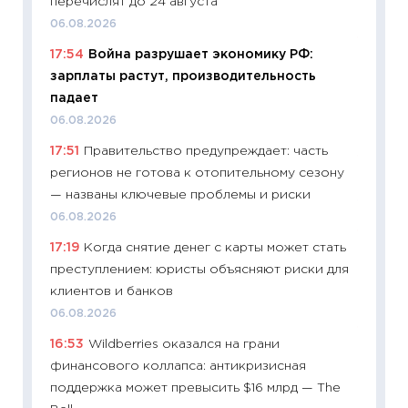
перечислят до 24 августа
06.04.2
06.08.2026
11:24
Ск
17:54
Война разрушает экономику РФ:
сдержи
зарплаты растут, производительность
Майком
падает
перев
06.08.2026
30.03.2
17:51
Правительство предупреждает: часть
11:26
Зо
регионов не готова к отопительному сезону
время 
— названы ключевые проблемы и риски
12.03.20
06.08.2026
11:27
Эк
17:19
Когда снятие денег с карты может стать
что из
преступлением: юристы объясняют риски для
перспе
клиентов и банков
24.02.2
06.08.2026
11:26
П
16:53
Wildberries оказался на грани
2025-2
финансового коллапса: антикризисная
сбереж
поддержка может превысить $16 млрд — The
Institu