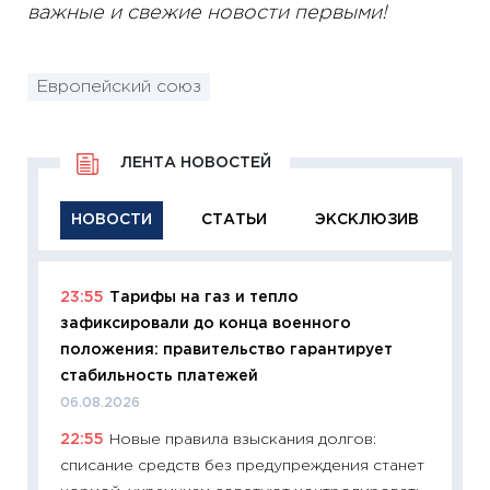
важные и свежие новости первыми!
Европейский союз
ЛЕНТА НОВОСТЕЙ
НОВОСТИ
СТАТЬИ
ЭКСКЛЮЗИВ
23:55
Тарифы на газ и тепло
11:29
Ка
зафиксировали до конца военного
успешн
положения: правительство гарантирует
21.07.20
стабильность платежей
11:26
Ка
06.08.2026
риски 
22:55
Новые правила взыскания долгов:
облига
списание средств без предупреждения станет
08.07.2