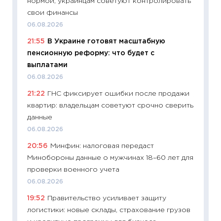
нормой, украинцам советуют контролировать
11:20
Це
свои финансы
будуще
06.08.2026
01.07.2
21:55
В Украине готовят масштабную
11:24
Пр
пенсионную реформу: что будет с
образо
выплатами
платит
06.08.2026
29.06.2
21:22
ГНС фиксирует ошибки после продажи
11:27
Вс
квартир: владельцам советуют срочно сверить
Украин
данные
универ
06.08.2026
абитур
20:56
Минфин: налоговая передаст
23.06.2
Минобороны данные о мужчинах 18–60 лет для
11:29
До
проверки военного учета
что на
06.08.2026
деклар
19:52
Правительство усиливает защиту
19.06.20
логистики: новые склады, страхование грузов
11:22
Ка