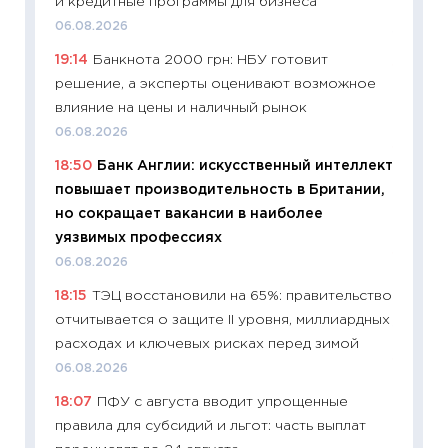
и кредитные программы для бизнеса
ваканс
06.08.2026
11.06.20
19:14
Банкнота 2000 грн: НБУ готовит
11:27
До
решение, а эксперты оценивают возможное
промыш
влияние на цены и наличный рынок
30.04.2
06.08.2026
11:32
Бо
18:50
Банк Англии: искусственный интеллект
уверен
повышает производительность в Британии,
поведе
но сокращает вакансии в наиболее
27.04.2
уязвимых профессиях
11:28
По
06.08.2026
измени
18:15
ТЭЦ восстановили на 65%: правительство
в 2026
отчитывается о защите II уровня, миллиардных
13.04.20
расходах и ключевых рисках перед зимой
11:29
Ск
06.08.2026
пасхал
18:07
ПФУ с августа вводит упрощенные
собств
правила для субсидий и льгот: часть выплат
сравне