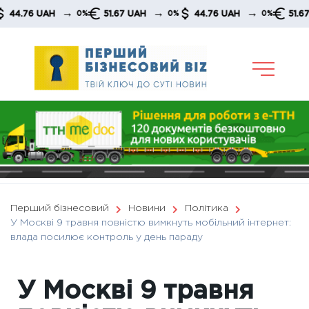
Skip
→
→
→
76 UAH
51.67 UAH
44.76 UAH
51.67 UAH
0%
0%
0%
to
content
Перший бізнесовий
Новини
Політика
У Москві 9 травня повністю вимкнуть мобільний інтернет:
влада посилює контроль у день параду
У Москві 9 травня