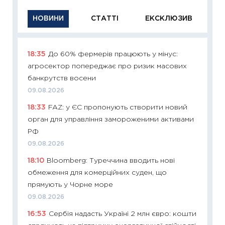
НОВИНИ
СТАТТІ
ЕКСКЛЮЗИВ
18:35
До 60% фермерів працюють у мінус:
11:29
Як
агросектор попереджає про ризик масових
інвест
банкрутств восени
21.07.20
09.08.2026
11:26
Як
18:33
FAZ: у ЄС пропонують створити новий
ризики
орган для управління замороженими активами
облігац
РФ
08.07.2
09.08.2026
11:20
Ці
18:10
Bloomberg: Туреччина вводить нові
майбут
обмеження для комерційних суден, що
01.07.2
прямують у Чорне море
11:24
Пр
09.08.2026
освіта 
16:53
Сербія надасть Україні 2 млн євро: кошти
29.06.2