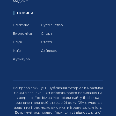
Медіакіт
НОВИНИ
Політика
Суспільство
Економіка
Спорт
Події
Статті
Київ
Дайджест
Культура
Всі права захищені. Публікація матеріалів можлива
тільки з зазначенням обов'язкового посилання на
джерело: Fbc.biz.ua Матеріали сайту fbc.biz.ua
призначені для осіб старше 21 року (21+). Участь в
азартних іграх може викликати ігрову залежність.
Дотримуйтесь правил (принципів) відповідальної