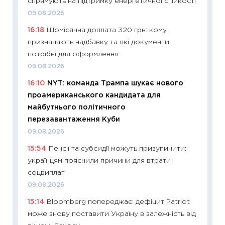
спрямують на підтримку енергетичної стійкості
11:27
Вс
09.08.2026
топ уні
16:18
Щомісячна доплата 320 грн: кому
абітурі
призначають надбавку та які документи
23.06.2
потрібні для оформлення
11:29
До
09.08.2026
наспра
16:10
NYT: команда Трампа шукає нового
2027–2
проамериканського кандидата для
19.06.20
майбутнього політичного
11:22
Ка
перезавантаження Куби
що зав
09.08.2026
11.06.20
15:54
Пенсії та субсидії можуть призупинити:
11:27
До
українцям пояснили причини для втрати
ціни зм
соцвиплат
30.04.2
09.08.2026
11:32
Бі
15:14
Bloomberg попереджає: дефіцит Patriot
впевне
може знову поставити Україну в залежність від
поведін