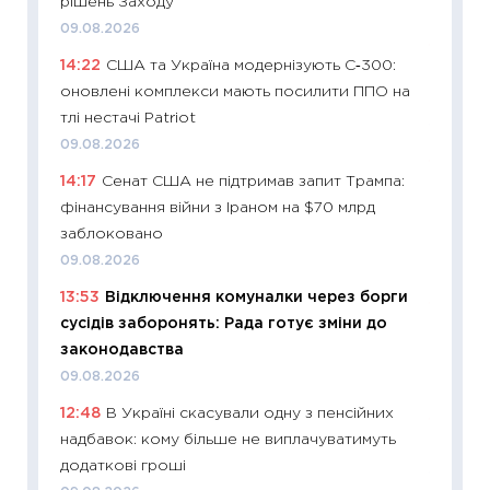
рішень Заходу
27.04.2
09.08.2026
11:28
Чо
14:22
США та Україна модернізують С‑300:
змінив
оновлені комплекси мають посилити ППО на
2026 р
тлі нестачі Patriot
13.04.20
09.08.2026
11:29
Ск
14:17
Сенат США не підтримав запит Трампа:
кошик 
фінансування війни з Іраном на $70 млрд
базово
заблоковано
оцінко
09.08.2026
06.04.2
13:53
Відключення комуналки через борги
11:24
Ск
сусідів заборонять: Рада готує зміни до
у 2026
законодавства
KSE до
09.08.2026
30.03.2
12:48
В Україні скасували одну з пенсійних
11:26
Зо
надбавок: кому більше не виплачуватимуть
купува
додаткові гроші
12.03.20