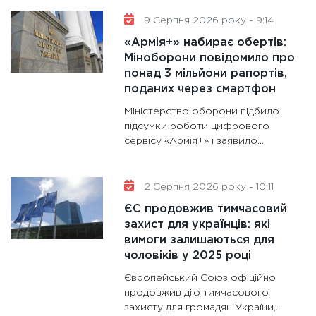
28.01.20
9 Серпня 2026 року - 9:14
11:28
Де
«Армія+» набирає обертів:
гранто
Міноборони повідомило про
понад 3 мільйони рапортів,
13.01.20
поданих через смартфон
11:30
Ст
Міністерство оборони підбило
майбут
підсумки роботи цифрового
31.12.20
сервісу «Армія+» і заявило...
2 Серпня 2026 року - 10:11
ЄС продовжив тимчасовий
захист для українців: які
вимоги залишаються для
чоловіків у 2025 році
Європейський Союз офіційно
продовжив дію тимчасового
захисту для громадян України,...