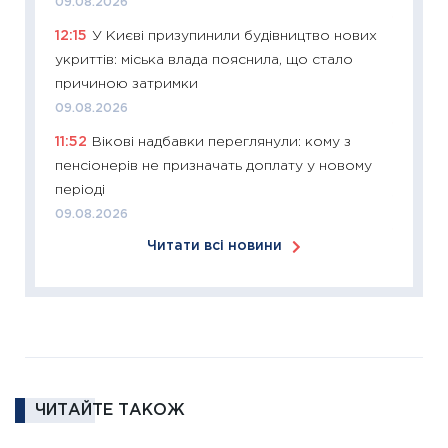
09.08.2026
11:27
Ек
12:15
У Києві призупинили будівництво нових
змінило
укриттів: міська влада пояснила, що стало
розвитк
причиною затримки
24.02.2
09.08.2026
11:26
Сп
11:52
Вікові надбавки переглянули: кому з
2026: 
пенсіонерів не призначать доплату у новому
ліквідн
періоді
18.02.20
09.08.2026
11:27
За
Читати всі новини
диктує
16.02.20
11:30
Ре
роль US
та зни
30.01.20
ЧИТАЙТЕ ТАКОЖ
11:30
Кр
роблять