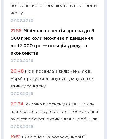
11:32
Більше зао
пенсіями: кого перевірятимуть у першу
впевненості: як 
чергу
поведінка україн
07.08.2026
27.04.2026
21:55
Мінімальна пенсія зросла до 6
11:28
Чому їжа зн
000 грн: коли можливе підвищення
як змінився прод
до 12 000 грн — позиція уряду та
українців у 2026 
економістів
13.04.2026
07.08.2026
11:29
Скільки нас
20:48
Нові правила відключень: як в
великодній кошик
Україні регулюватимуть подачу світла
власний розраху
взимку та влітку
набору порівняно
07.08.2026
оцінкою
20:34
Україна просить у ЄС €220 млн
06.04.2026
для агросектору: експортні обмеження
11:24
Скільки кош
вже створюють ризики для виробників
стримування у 202
07.08.2026
розмови з Майко
19:51
ПФУ оновив розрахунковий
арифметики пер