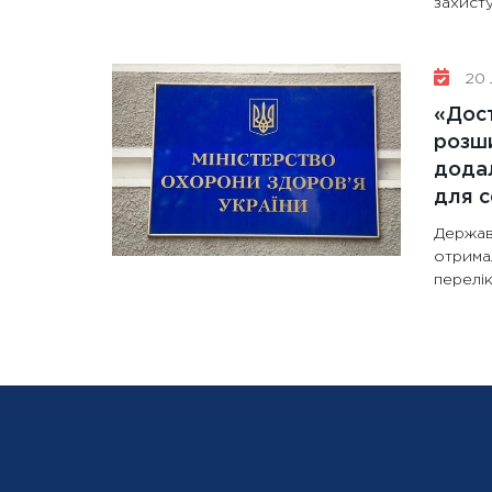
захисту
20 
«Дост
розши
додал
для с
Держав
отрима
перелік