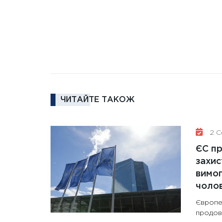
ЧИТАЙТЕ ТАКОЖ
2 Се
ЄС п
захис
вимо
чолов
Європе
продов