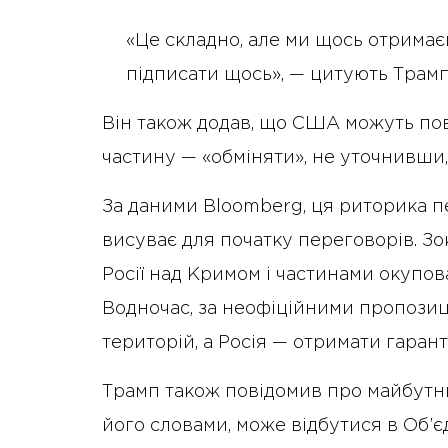
«Це складно, але ми щось отримає
підписати щось», — цитують Трамп
Він також додав, що США можуть пов
частину — «обміняти», не уточнивши,
За даними Bloomberg, ця риторика пе
висуває для початку переговорів. З
Росії над Кримом і частинами окупова
Водночас, за неофіційними пропозиц
територій, а Росія — отримати гаранті
Трамп також повідомив про майбутню 
його словами, може відбутися в Об’є