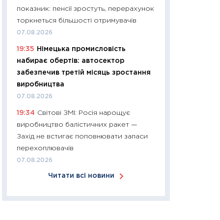
показник: пенсії зростуть, перерахунок
30.03.2026
торкнеться більшості отримувачів
11:26
Золото по $
07.08.2026
$80: час купуват
19:35
Німецька промисловість
прибуток?
набирає обертів: автосектор
12.03.2026
забезпечив третій місяць зростання
11:27
Економіка Ук
виробництва
що змінилося за 4
07.08.2026
перспективи розв
19:34
Світові ЗМІ: Росія нарощує
стабільності
виробництво балістичних ракет —
24.02.2026
Захід не встигає поповнювати запаси
11:26
Споживання 
перехоплювачів
2025–2026: струк
07.08.2026
заощадження та л
Читати всі новини
оцінками KSE Inst
18.02.2026
11:27
Зарплати на
— хто диктує умо