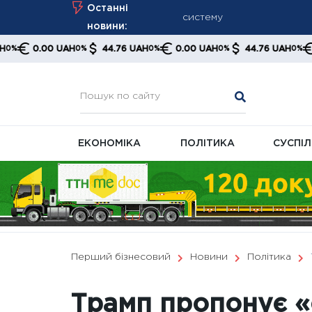
Skip
Останні
NYT повідомляє про втому
to
новини:
НБУ запускає нову цифров
content
.00 UAH
44.76 UAH
0.00 UAH
44.76 UAH
0.00 U
0%
0%
0%
0%
Уряд готує оновлену пенс
систему
ЕКОНОМІКА
ПОЛІТИКА
СУСПІ
Перший бізнесовий
Новини
Політика
Трамп пропонує «