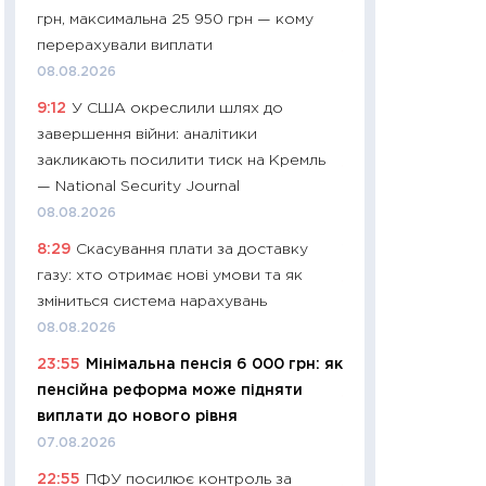
грн, максимальна 25 950 грн — кому
29.06.2026
перерахували виплати
11:27
Вступ-2026 в
08.08.2026
контракту, топ ун
9:12
У США окреслили шлях до
правила для абіту
завершення війни: аналітики
23.06.2026
закликають посилити тиск на Кремль
11:29
Долар по 51,5
— National Security Journal
тисяч: що наспра
08.08.2026
Бюджетна деклар
8:29
Скасування плати за доставку
19.06.2026
газу: хто отримає нові умови та як
11:22
Кадровий деф
зміниться система нарахувань
вакансії: що зав
08.08.2026
найму
23:55
Мінімальна пенсія 6 000 грн: як
11.06.2026
пенсійна реформа може підняти
11:27
Дорожчає ще
виплати до нового рівня
промислові ціни з
07.08.2026
30.04.2026
22:55
ПФУ посилює контроль за