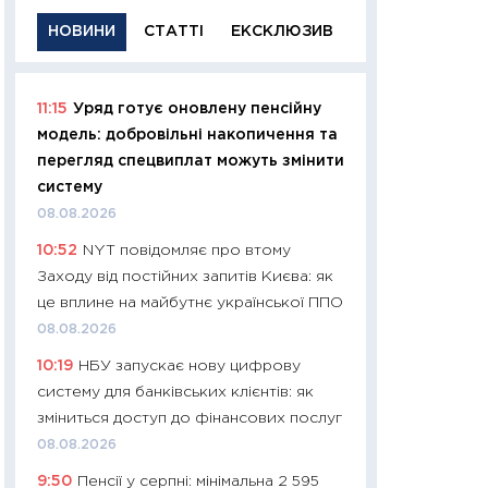
НОВИНИ
СТАТТІ
ЕКСКЛЮЗИВ
11:15
Уряд готує оновлену пенсійну
11:29
Якісна інфо
модель: добровільні накопичення та
успішного інвест
перегляд спецвиплат можуть змінити
21.07.2026
систему
11:26
Як заробити
08.08.2026
дохідність, ризик
10:52
NYT повідомляє про втому
державних обліга
Заходу від постійних запитів Києва: як
08.07.2026
це вплине на майбутнє української ППО
11:20
Ціна здоров’
08.08.2026
медицина майбут
10:19
НБУ запускає нову цифрову
витрати людей
систему для банківських клієнтів: як
01.07.2026
зміниться доступ до фінансових послуг
11:24
Професії ма
08.08.2026
рухається освіта 
9:50
Пенсії у серпні: мінімальна 2 595
платитимуть біл