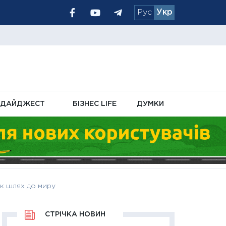
Рус
Укр
 української ППО
інансових послуг
 можуть змінити
ДАЙДЖЕСТ
БІЗНЕС LIFE
ДУМКИ
як шлях до миру
СТРІЧКА НОВИН