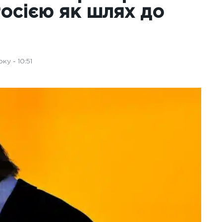
Росією як шлях до
у - 10:51