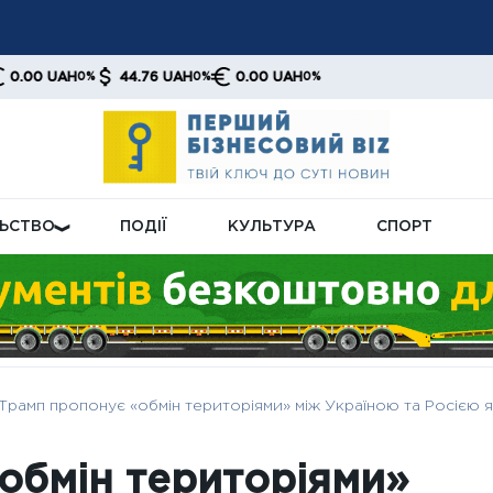
 Заходу від постійних запитів Києва: як це вплине на майбутнє
у систему для банківських клієнтів: як зміниться доступ до ф
AH
44.76 UAH
0.00 UAH
0%
0%
0%
ійну модель: добровільні накопичення та перегляд спецвиплат
ЛЬСТВО
ПОДІЇ
КУЛЬТУРА
СПОРТ
Трамп пропонує «обмін територіями» між Україною та Росією 
обмін територіями»