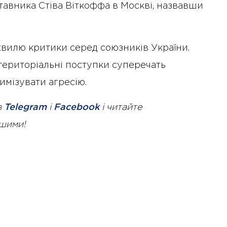
авника Стіва Віткоффа в Москві, назвавши
вилю критики серед союзників України.
територіальні поступки суперечать
имізувати агресію.
в
Telegram
і
Facebook
і читайте
ршими!