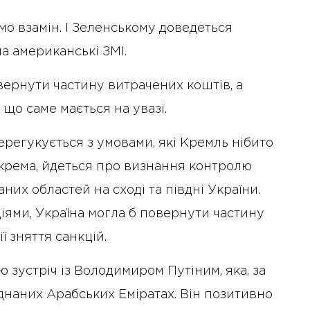
мо взамін. І Зеленському доведеться
а американські ЗМІ.
ернути частину витрачених коштів, а
 що саме мається на увазі.
регукується з умовами, які Кремль нібито
окрема, йдеться про визнання контролю
них областей на сході та півдні України.
іями, Україна могла б повернути частину
ї зняття санкцій.
зустріч із Володимиром Путіним, яка, за
днаних Арабських Еміратах. Він позитивно