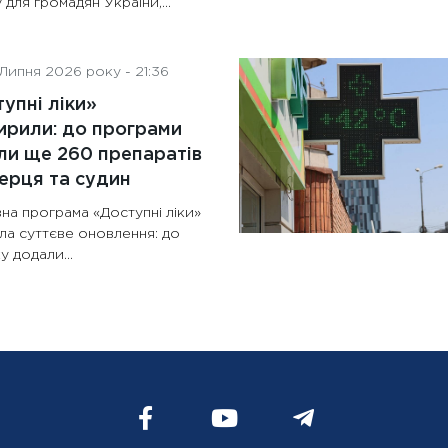
 для громадян України,...
Липня 2026 року - 21:36
упні ліки»
рили: до програми
и ще 260 препаратів
ерця та судин
на програма «Доступні ліки»
ла суттєве оновлення: до
у додали...