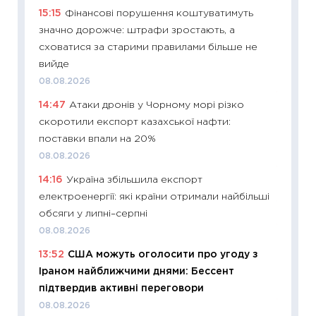
11:29
Ск
15:15
Фінансові порушення коштуватимуть
кошик 
значно дорожче: штрафи зростають, а
базово
сховатися за старими правилами більше не
оцінко
вийде
06.04.2
08.08.2026
11:24
Ск
14:47
Атаки дронів у Чорному морі різко
у 2026
скоротили експорт казахської нафти:
KSE до
поставки впали на 20%
30.03.2
08.08.2026
11:26
Зо
14:16
Україна збільшила експорт
купува
електроенергії: які країни отримали найбільші
12.03.20
обсяги у липні–серпні
11:27
Ек
08.08.2026
змінило
13:52
США можуть оголосити про угоду з
розвитк
Іраном найближчими днями: Бессент
24.02.2
підтвердив активні переговори
11:26
Сп
08.08.2026