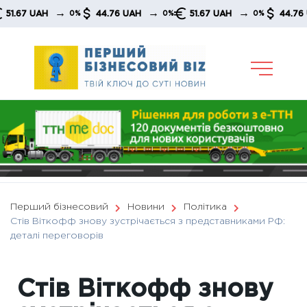
Skip
→
→
→
7 UAH
44.76 UAH
51.67 UAH
44.76 UAH
0%
0%
0%
to
content
Перший бізнесовий
Новини
Політика
Стів Віткофф знову зустрічається з представниками РФ:
деталі переговорів
Стів Віткофф знову