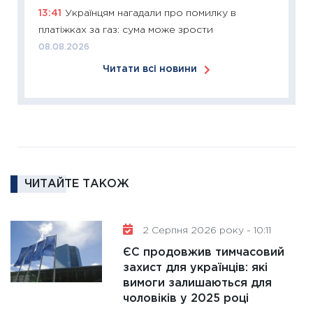
2026: 
13:41
Українцям нагадали про помилку в
ліквідн
платіжках за газ: сума може зрости
18.02.20
08.08.2026
11:27
За
Читати всі новини
диктує
16.02.20
11:30
Ре
роль US
та зни
30.01.20
ЧИТАЙТЕ ТАКОЖ
11:30
Кр
роблять
28.01.20
2 Серпня 2026 року - 10:11
11:28
Де
ЄС продовжив тимчасовий
гранто
захист для українців: які
вимоги залишаються для
13.01.20
чоловіків у 2025 році
11:30
Ст