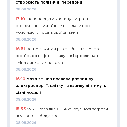
створюють політичні перепони
2027–2
08.08.2026
19.06.20
17:10
Як повернути частину витрат на
11:22
Ка
страхування: українцям нагадали про
що зав
можливість податкової знижки
11.06.20
08.08.2026
11:27
До
16:51
Reuters: Китай різко збільшив імпорт
ціни зм
російської нафти — закупівлі зросли на тлі
30.04.2
зміни ринкових потоків
11:32
Бі
08.08.2026
впевне
16:10
Уряд змінив правила розподілу
поведін
електроенергії: влітку та взимку діятимуть
27.04.2
різні моделі
11:28
Чо
08.08.2026
змінив
15:53
WSJ: Розвідка США фіксує нові загрози
2026 р
для НАТО з боку Росії
13.04.20
08.08.2026