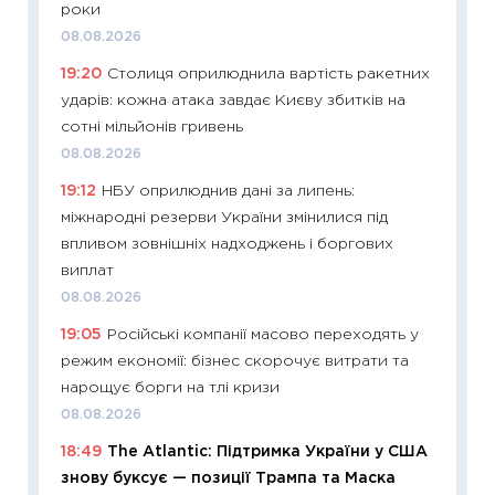
роки
21.07.20
08.08.2026
11:26
Як
19:20
Столиця оприлюднила вартість ракетних
ризики
ударів: кожна атака завдає Києву збитків на
облігац
сотні мільйонів гривень
08.07.2
08.08.2026
11:20
Ці
19:12
НБУ оприлюднив дані за липень:
майбут
міжнародні резерви України змінилися під
01.07.2
впливом зовнішніх надходжень і боргових
11:24
Пр
виплат
освіта 
08.08.2026
29.06.2
19:05
Російські компанії масово переходять у
11:27
Вс
режим економії: бізнес скорочує витрати та
топ уні
нарощує борги на тлі кризи
абітурі
08.08.2026
23.06.2
18:49
The Atlantic: Підтримка України у США
11:29
До
знову буксує — позиції Трампа та Маска
наспра