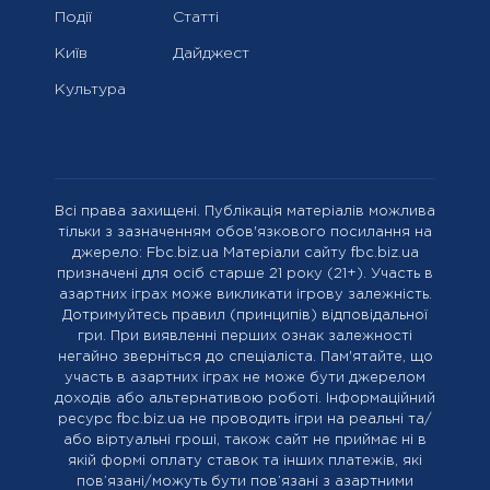
Події
Статті
Київ
Дайджест
Культура
Всі права захищені. Публікація матеріалів можлива
тільки з зазначенням обов'язкового посилання на
джерело: Fbc.biz.ua Матеріали сайту fbc.biz.ua
призначені для осіб старше 21 року (21+). Участь в
азартних іграх може викликати ігрову залежність.
Дотримуйтесь правил (принципів) відповідальної
гри. При виявленні перших ознак залежності
негайно зверніться до спеціаліста. Пам'ятайте, що
участь в азартних іграх не може бути джерелом
доходів або альтернативою роботі. Інформаційний
ресурс fbc.biz.ua не проводить ігри на реальні та/
або віртуальні гроші, також сайт не приймає ні в
якій формі оплату ставок та інших платежів, які
пов’язані/можуть бути пов’язані з азартними