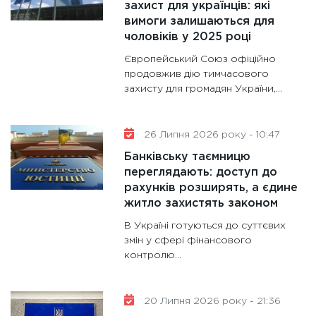
захист для українців: які
роблять
вимоги залишаються для
28.01.20
чоловіків у 2025 році
11:28
Де
Європейський Союз офіційно
гранто
продовжив дію тимчасового
захисту для громадян України,...
13.01.20
11:30
Ст
майбут
26 Липня 2026 року - 10:47
31.12.20
Банківську таємницю
переглядають: доступ до
рахунків розширять, а єдине
житло захистять законом
В Україні готуються до суттєвих
змін у сфері фінансового
контролю...
20 Липня 2026 року - 21:36