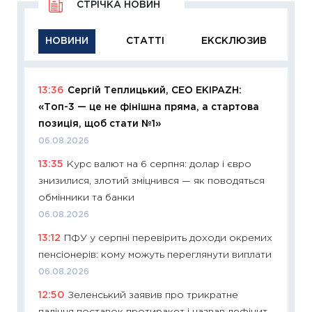
СТРІЧКА НОВИН
НОВИНИ
СТАТТІ
ЕКСКЛЮЗИВ
13:36
Сергій Теплицький, СЕО EKIPAZH:
11:29
Як
«Топ-3 — це не фінішна пряма, а стартова
інвест
позиція, щоб стати №1»
21.07.20
06.08.2026
11:26
Як
13:35
Курс валют на 6 серпня: долар і євро
ризики
знизилися, злотий зміцнився — як поводяться
облігац
обмінники та банки
08.07.2
06.08.2026
11:20
Ці
13:12
ПФУ у серпні перевірить доходи окремих
майбут
пенсіонерів: кому можуть переглянути виплати
01.07.2
06.08.2026
11:24
Пр
12:50
Зеленський заявив про трикратне
освіта 