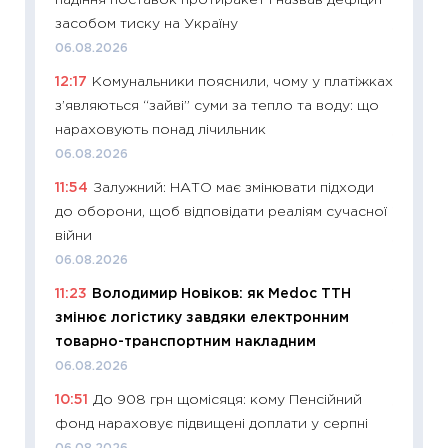
падіння поставок протиракет і назвав дефіцит
29.06.2
засобом тиску на Україну
11:27
Вс
06.08.2026
топ уні
12:17
Комунальники пояснили, чому у платіжках
абітурі
з’являються “зайві” суми за тепло та воду: що
23.06.2
нараховують понад лічильник
11:29
До
06.08.2026
наспра
11:54
Залужний: НАТО має змінювати підходи
2027–2
до оборони, щоб відповідати реаліям сучасної
19.06.20
війни
11:22
Ка
06.08.2026
що зав
11:23
Володимир Новіков: як Medoc ТТН
11.06.20
змінює логістику завдяки електронним
11:27
До
товарно-транспортним накладним
ціни зм
06.08.2026
30.04.2
10:51
До 908 грн щомісяця: кому Пенсійний
11:32
Бі
фонд нараховує підвищені доплати у серпні
впевне