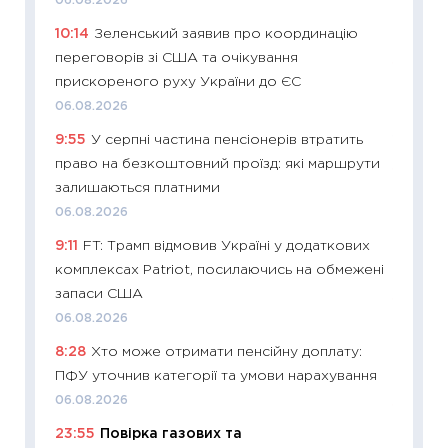
06.08.2026
поведін
10:14
Зеленський заявив про координацію
27.04.2
переговорів зі США та очікування
11:28
Чо
прискореного руху України до ЄС
змінив
06.08.2026
2026 р
9:55
У серпні частина пенсіонерів втратить
13.04.20
право на безкоштовний проїзд: які маршрути
11:29
Ск
залишаються платними
кошик 
06.08.2026
базово
9:11
FT: Трамп відмовив Україні у додаткових
оцінко
комплексах Patriot, посилаючись на обмежені
06.04.2
запаси США
11:24
Ск
06.08.2026
у 2026
8:28
Хто може отримати пенсійну доплату:
KSE до
ПФУ уточнив категорії та умови нарахування
30.03.2
06.08.2026
11:26
Зо
23:55
Повірка газових та
купува