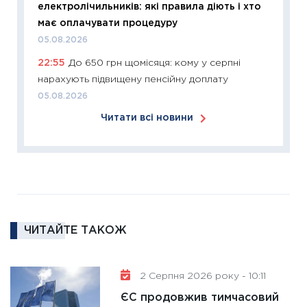
електролічильників: які правила діють і хто
12.03.20
має оплачувати процедуру
11:27
Ек
05.08.2026
змінило
22:55
До 650 грн щомісяця: кому у серпні
розвитк
нарахують підвищену пенсійну доплату
24.02.2
05.08.2026
11:26
Сп
Читати всі новини
2026: 
ліквідн
18.02.20
11:27
За
диктує
16.02.20
ЧИТАЙТЕ ТАКОЖ
11:30
Ре
роль US
та зни
2 Серпня 2026 року - 10:11
30.01.20
ЄС продовжив тимчасовий
11:30
Кр