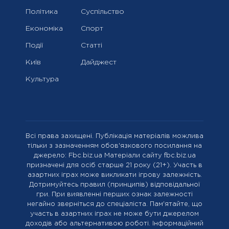
Політика
Суспільство
Економіка
Спорт
Події
Статті
Київ
Дайджест
Культура
Всі права захищені. Публікація матеріалів можлива
тільки з зазначенням обов'язкового посилання на
джерело: Fbc.biz.ua Матеріали сайту fbc.biz.ua
призначені для осіб старше 21 року (21+). Участь в
азартних іграх може викликати ігрову залежність.
Дотримуйтесь правил (принципів) відповідальної
гри. При виявленні перших ознак залежності
негайно зверніться до спеціаліста. Пам'ятайте, що
участь в азартних іграх не може бути джерелом
доходів або альтернативою роботі. Інформаційний