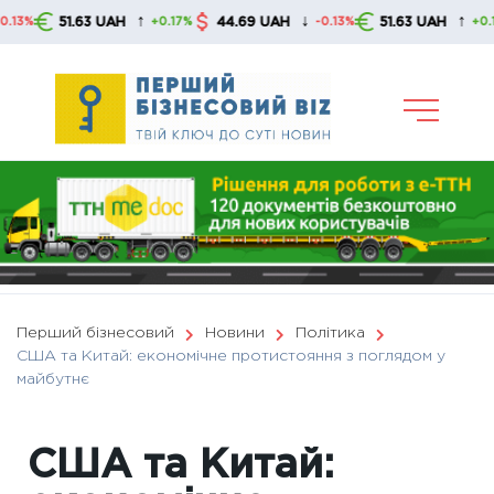
Skip
↑
↓
↑
51.63 UAH
44.69 UAH
51.63 UAH
+0.17%
-0.13%
+0.17%
to
content
Перший бізнесовий
Новини
Політика
США та Китай: економічне протистояння з поглядом у
майбутнє
США та Китай: