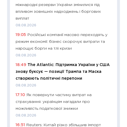
міжнародні резерви України змінилися під
облігац
впливом зовнішніх надходжень і боргових
08.07.2
виплат
11:20
Ці
08.08.2026
майбут
19:05
Російські компанії масово переходять у
01.07.2
режим економії: бізнес скорочує витрати та
11:24
Пр
нарощує борги на тлі кризи
освіта 
08.08.2026
29.06.2
18:49
The Atlantic: Підтримка України у США
11:27
Вс
знову буксує — позиції Трампа та Маска
топ уні
створюють політичні перепони
абітурі
08.08.2026
23.06.2
17:10
Як повернути частину витрат на
11:29
До
страхування: українцям нагадали про
наспра
можливість податкової знижки
2027–2
08.08.2026
19.06.20
16:51
Reuters: Китай різко збільшив імпорт