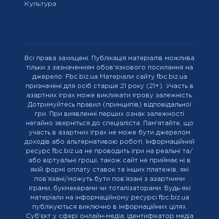
Культура
Всі права захищені. Публікація матеріалів можлива
тільки з зазначенням обов'язкового посилання на
джерело: Fbc.biz.ua Матеріали сайту fbc.biz.ua
призначені для осіб старше 21 року (21+). Участь в
азартних іграх може викликати ігрову залежність.
Дотримуйтесь правил (принципів) відповідальної
гри. При виявленні перших ознак залежності
негайно зверніться до спеціаліста. Пам'ятайте, що
участь в азартних іграх не може бути джерелом
доходів або альтернативою роботі. Інформаційний
ресурс fbc.biz.ua не проводить ігри на реальні та/
або віртуальні гроші, також сайт не приймає ні в
якій формі оплату ставок та інших платежів, які
пов’язані/можуть бути пов’язані з азартними
іграми, букмекерами чи тоталізаторами. Будь-які
матеріали на інформаційному ресурсі fbc.biz.ua
публікуються виключно в інформаційних цілях.
Cуб'єкт у сфері онлайн-медіа; ідентифікатор медіа