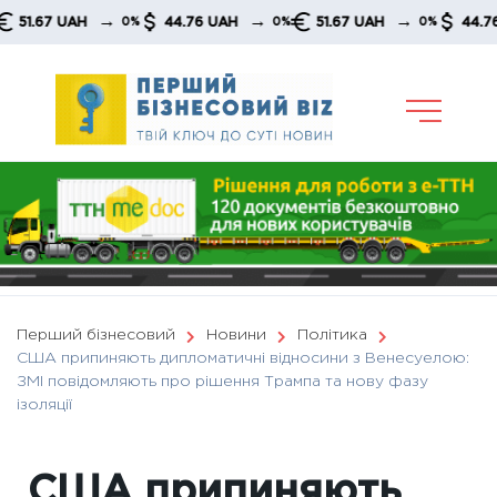
Skip
→
→
→
67 UAH
44.76 UAH
51.67 UAH
44.76 UAH
0%
0%
0%
to
content
Перший бізнесовий
Новини
Політика
США припиняють дипломатичні відносини з Венесуелою:
ЗМІ повідомляють про рішення Трампа та нову фазу
ізоляції
США припиняють