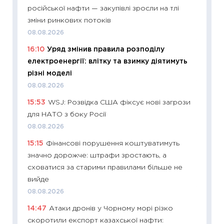
11:22
Ка
російської нафти — закупівлі зросли на тлі
що зав
зміни ринкових потоків
11.06.20
08.08.2026
11:27
До
16:10
Уряд змінив правила розподілу
ціни зм
електроенергії: влітку та взимку діятимуть
30.04.2
різні моделі
11:32
Бі
08.08.2026
впевне
15:53
WSJ: Розвідка США фіксує нові загрози
поведін
для НАТО з боку Росії
27.04.2
08.08.2026
11:28
Чо
15:15
Фінансові порушення коштуватимуть
змінив
значно дорожче: штрафи зростають, а
2026 р
сховатися за старими правилами більше не
13.04.20
вийде
11:29
Ск
08.08.2026
кошик 
14:47
Атаки дронів у Чорному морі різко
базово
скоротили експорт казахської нафти: