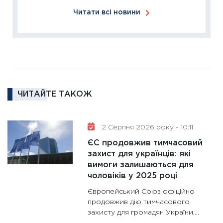
11:27
За
Читати всі новини
диктує
16.02.20
11:30
Ре
роль US
та зни
30.01.20
ЧИТАЙТЕ ТАКОЖ
11:30
Кр
роблять
28.01.20
2 Серпня 2026 року - 10:11
11:28
Де
ЄС продовжив тимчасовий
гранто
захист для українців: які
вимоги залишаються для
13.01.20
чоловіків у 2025 році
11:30
Ст
Європейський Союз офіційно
майбут
продовжив дію тимчасового
31.12.20
захисту для громадян України,...