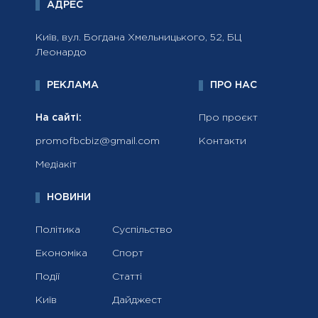
АДРЕС
Київ, вул. Богдана Хмельницького, 52, БЦ
Леонардо
РЕКЛАМА
ПРО НАС
На сайті:
Про проєкт
promofbcbiz@gmail.com
Контакти
Медіакіт
НОВИНИ
Політика
Суспільство
Економіка
Спорт
Події
Статті
Київ
Дайджест