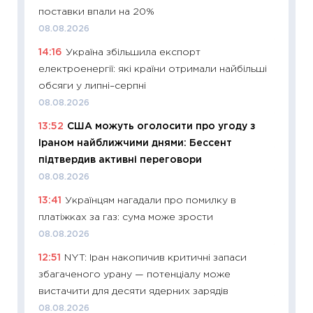
оцінко
поставки впали на 20%
06.04.2
08.08.2026
11:24
Ск
14:16
Україна збільшила експорт
у 2026
електроенергії: які країни отримали найбільші
KSE до
обсяги у липні–серпні
30.03.2
08.08.2026
11:26
Зо
13:52
США можуть оголосити про угоду з
купува
Іраном найближчими днями: Бессент
12.03.20
підтвердив активні переговори
11:27
Ек
08.08.2026
змінило
13:41
Українцям нагадали про помилку в
розвитк
платіжках за газ: сума може зрости
24.02.2
08.08.2026
11:26
Сп
12:51
NYT: Іран накопичив критичні запаси
2026: 
збагаченого урану — потенціалу може
ліквідн
вистачити для десяти ядерних зарядів
18.02.20
08.08.2026