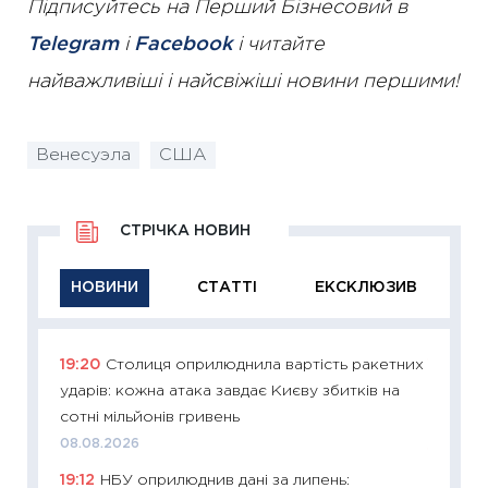
Підписуйтесь на Перший Бізнесовий в
Telegram
і
Facebook
і читайте
найважливіші і найсвіжіші новини першими!
Венесуэла
США
СТРІЧКА НОВИН
НОВИНИ
СТАТТІ
ЕКСКЛЮЗИВ
19:20
Столиця оприлюднила вартість ракетних
11:29
Як
ударів: кожна атака завдає Києву збитків на
інвест
сотні мільйонів гривень
21.07.20
08.08.2026
11:26
Як
19:12
НБУ оприлюднив дані за липень:
ризики