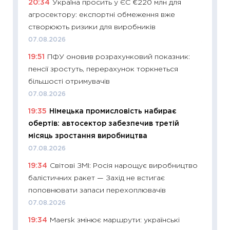
20:34
Україна просить у ЄС €220 млн для
топ уні
агросектору: експортні обмеження вже
абітурі
створюють ризики для виробників
23.06.2
07.08.2026
11:29
До
19:51
ПФУ оновив розрахунковий показник:
наспра
пенсії зростуть, перерахунок торкнеться
2027–2
більшості отримувачів
19.06.20
07.08.2026
11:22
Ка
19:35
Німецька промисловість набирає
що зав
обертів: автосектор забезпечив третій
11.06.20
місяць зростання виробництва
11:27
До
07.08.2026
ціни зм
19:34
Світові ЗМІ: Росія нарощує виробництво
30.04.2
балістичних ракет — Захід не встигає
11:32
Бі
поповнювати запаси перехоплювачів
впевне
07.08.2026
поведін
19:34
Maersk змінює маршрути: українські
27.04.2