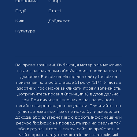
Економіка
Спорт
Події
Статті
Київ
Дайджест
Культура
Всі права захищені. Публікація матеріалів можлива
тільки з зазначенням обов'язкового посилання на
джерело: Fbc.biz.ua Матеріали сайту fbc.biz.ua
призначені для осіб старше 21 року (21+). Участь в
азартних іграх може викликати ігрову залежність.
Дотримуйтесь правил (принципів) відповідальної
гри. При виявленні перших ознак залежності
негайно зверніться до спеціаліста. Пам'ятайте, що
участь в азартних іграх не може бути джерелом
доходів або альтернативою роботі. Інформаційний
ресурс fbc.biz.ua не проводить ігри на реальні та/
або віртуальні гроші, також сайт не приймає ні в
якій формі оплату ставок та інших платежів, які