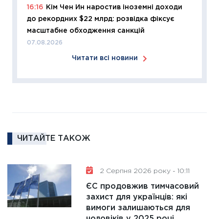
16:16
Кім Чен Ин наростив іноземні доходи
змінило
до рекордних $22 млрд: розвідка фіксує
розвитк
масштабне обходження санкцій
24.02.2
07.08.2026
11:26
Сп
Читати всі новини
2026: 
ліквідн
18.02.20
11:27
За
диктує
16.02.20
ЧИТАЙТЕ ТАКОЖ
11:30
Ре
роль US
та зни
2 Серпня 2026 року - 10:11
30.01.20
ЄС продовжив тимчасовий
11:30
Кр
захист для українців: які
роблять
вимоги залишаються для
28.01.20
чоловіків у 2025 році