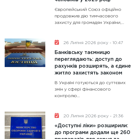
11:28
Де
Європейський Союз офіційно
гранто
продовжив дію тимчасового
захисту для громадян України,...
13.01.20
11:30
Ст
майбут
26 Липня 2026 року - 10:47
31.12.20
Банківську таємницю
переглядають: доступ до
рахунків розширять, а єдине
житло захистять законом
В Україні готуються до суттєвих
змін у сфері фінансового
контролю...
20 Липня 2026 року - 21:36
«Доступні ліки» розширили:
до програми додали ще 260