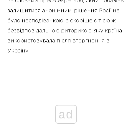
За словами прес-секретаря, який побажав
залишитися анонімним, рішення Росії не
було несподіванкою, а скоріше є тією ж
безвідповідальною риторикою, яку країна
використовувала після вторгнення в
Україну.
ad