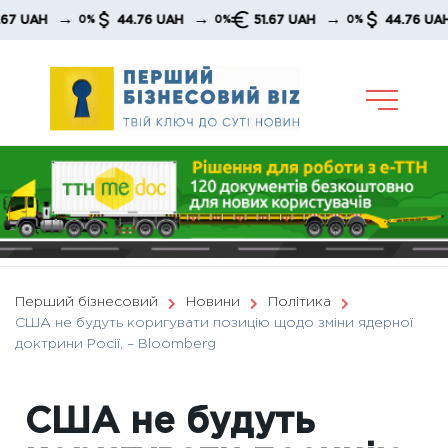
Skip
→
→
→
→
H
44.76 UAH
51.67 UAH
44.76 UAH
0%
0%
0%
to
content
Перший бізнесовий
Новини
Політика
США не будуть коригувати позицію щодо зміни ядерної
доктрини Росії, – Bloomberg
США не будуть