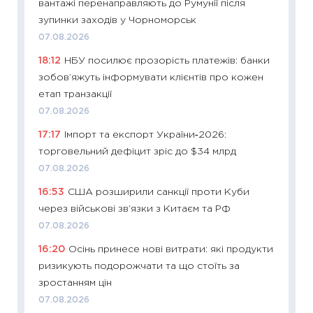
вантажі перенаправляють до Румунії після
11:28
Чо
зупинки заходів у Чорноморськ
змінив
07.08.2026
2026 р
18:12
НБУ посилює прозорість платежів: банки
13.04.20
зобов’яжуть інформувати клієнтів про кожен
11:29
Ск
етап транзакції
кошик 
07.08.2026
базово
17:17
Імпорт та експорт України‑2026:
оцінко
торговельний дефіцит зріс до $34 млрд
06.04.2
07.08.2026
11:24
Ск
16:53
США розширили санкції проти Куби
у 2026
через військові зв’язки з Китаєм та РФ
KSE до
07.08.2026
30.03.2
16:20
Осінь принесе нові витрати: які продукти
11:26
Зо
ризикують подорожчати та що стоїть за
купува
зростанням цін
12.03.20
07.08.2026
11:27
Ек