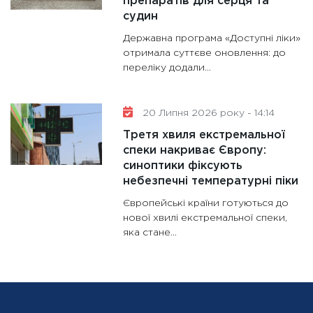
препаратів для серця та
судин
Державна програма «Доступні ліки»
отримала суттєве оновлення: до
переліку додали...
20 Липня 2026 року - 14:14
Третя хвиля екстремальної
спеки накриває Європу:
синоптики фіксують
небезпечні температурні піки
Європейські країни готуються до
нової хвилі екстремальної спеки,
яка стане...