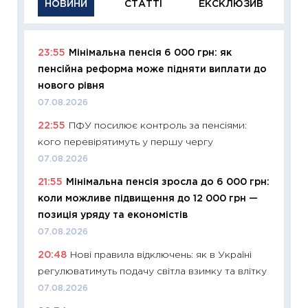
НОВИНИ
СТАТТІ
ЕКСКЛЮЗИВ
23:55
Мінімальна пенсія 6 000 грн: як
11:29
Як
пенсійна реформа може підняти виплати до
інвест
нового рівня
21.07.20
07.08.2026
11:26
Як
22:55
ПФУ посилює контроль за пенсіями:
ризики
кого перевірятимуть у першу чергу
облігац
07.08.2026
08.07.2
21:55
Мінімальна пенсія зросла до 6 000 грн:
11:20
Ці
коли можливе підвищення до 12 000 грн —
майбут
позиція уряду та економістів
01.07.2
07.08.2026
11:24
Пр
20:48
Нові правила відключень: як в Україні
освіта 
регулюватимуть подачу світла взимку та влітку
29.06.2
07.08.2026
11:27
Вс