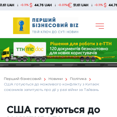
Skip
↓
↓
↓
AH
44.76 UAH
51.61 UAH
44.76 UAH
-0.11%
-0.01%
-0.11%
to
content
Перший бізнесовий
Новини
Політика
США готуються до можливого конфлікту з Китаєм:
союзників запитують про дії у разі війни за Тайвань
США готуються до