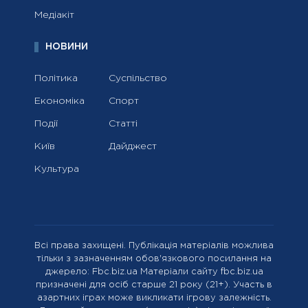
Медіакіт
НОВИНИ
Політика
Суспільство
Економіка
Спорт
Події
Статті
Київ
Дайджест
Культура
Всі права захищені. Публікація матеріалів можлива
тільки з зазначенням обов'язкового посилання на
джерело: Fbc.biz.ua Матеріали сайту fbc.biz.ua
призначені для осіб старше 21 року (21+). Участь в
азартних іграх може викликати ігрову залежність.