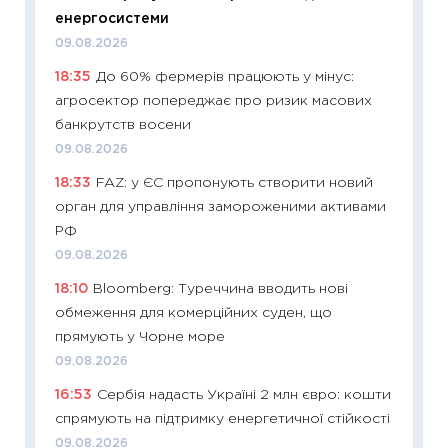
впевне
енергосистеми
поведін
09.08.2026
27.04.2
18:35
До 60% фермерів працюють у мінус:
11:28
Чо
агросектор попереджає про ризик масових
змінив
банкрутств восени
2026 р
09.08.2026
13.04.20
18:33
FAZ: у ЄС пропонують створити новий
11:29
Ск
орган для управління замороженими активами
кошик 
РФ
базово
09.08.2026
оцінко
18:10
Bloomberg: Туреччина вводить нові
06.04.2
обмеження для комерційних суден, що
11:24
Ск
прямують у Чорне море
у 2026
09.08.2026
KSE до
16:53
Сербія надасть Україні 2 млн євро: кошти
30.03.2
спрямують на підтримку енергетичної стійкості
11:26
Зо
09.08.2026