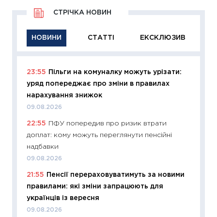
СТРІЧКА НОВИН
НОВИНИ
СТАТТІ
ЕКСКЛЮЗИВ
23:55
Пільги на комуналку можуть урізати:
11:29
Як
уряд попереджає про зміни в правилах
інвест
нарахування знижок
21.07.20
09.08.2026
11:26
Як
22:55
ПФУ попередив про ризик втрати
ризики
доплат: кому можуть переглянути пенсійні
облігац
надбавки
08.07.2
09.08.2026
11:20
Ці
21:55
Пенсії перераховуватимуть за новими
майбут
правилами: які зміни запрацюють для
01.07.2
українців із вересня
11:24
Пр
09.08.2026
освіта 