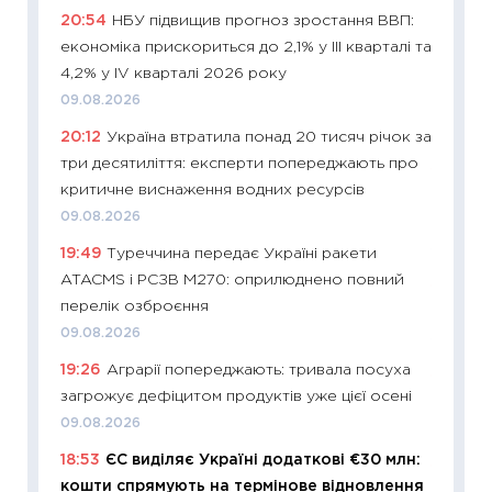
20:54
НБУ підвищив прогноз зростання ВВП:
29.06.2
економіка прискориться до 2,1% у III кварталі та
11:27
Вс
4,2% у IV кварталі 2026 року
топ уні
09.08.2026
абітурі
20:12
Україна втратила понад 20 тисяч річок за
23.06.2
три десятиліття: експерти попереджають про
11:29
До
критичне виснаження водних ресурсів
наспра
09.08.2026
2027–2
19:49
Туреччина передає Україні ракети
19.06.20
ATACMS і РСЗВ M270: оприлюднено повний
11:22
Ка
перелік озброєння
що зав
09.08.2026
11.06.20
19:26
Аграрії попереджають: тривала посуха
11:27
До
загрожує дефіцитом продуктів уже цієї осені
ціни зм
09.08.2026
30.04.2
18:53
ЄС виділяє Україні додаткові €30 млн:
11:32
Бі
кошти спрямують на термінове відновлення