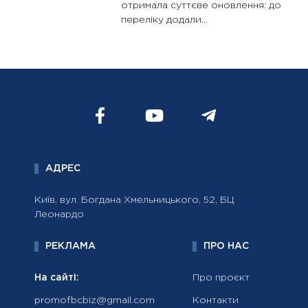
отримала суттєве оновлення: до
переліку додали...
АДРЕС
Київ, вул. Богдана Хмельницького, 52, БЦ
Леонардо
РЕКЛАМА
ПРО НАС
На сайті:
Про проєкт
promofbcbiz@gmail.com
Контакти