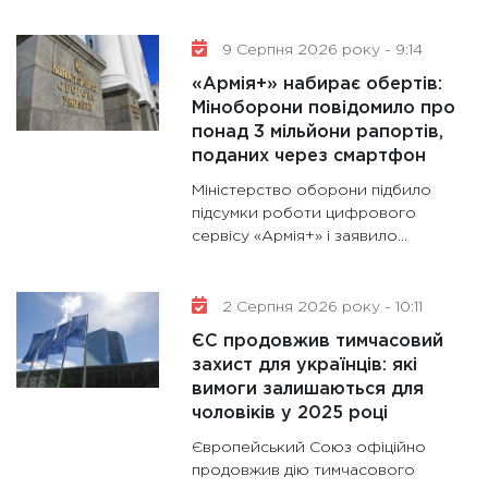
11:30
Кр
роблять
9 Серпня 2026 року - 9:14
28.01.20
«Армія+» набирає обертів:
11:28
Де
Міноборони повідомило про
понад 3 мільйони рапортів,
гранто
поданих через смартфон
13.01.20
Міністерство оборони підбило
11:30
Ст
підсумки роботи цифрового
майбут
сервісу «Армія+» і заявило...
31.12.20
2 Серпня 2026 року - 10:11
ЄС продовжив тимчасовий
захист для українців: які
вимоги залишаються для
чоловіків у 2025 році
Європейський Союз офіційно
продовжив дію тимчасового