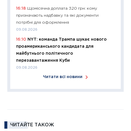
купува
16:18
Щомісячна доплата 320 грн: кому
12.03.20
призначають надбавку та які документи
11:27
Ек
потрібні для оформлення
змінило
09.08.2026
розвитк
16:10
NYT: команда Трампа шукає нового
24.02.2
проамериканського кандидата для
11:26
Сп
майбутнього політичного
2026: 
перезавантаження Куби
ліквідн
09.08.2026
18.02.20
Читати всі новини
11:27
За
диктує
16.02.20
11:30
Ре
роль US
та зни
ЧИТАЙТЕ ТАКОЖ
30.01.20