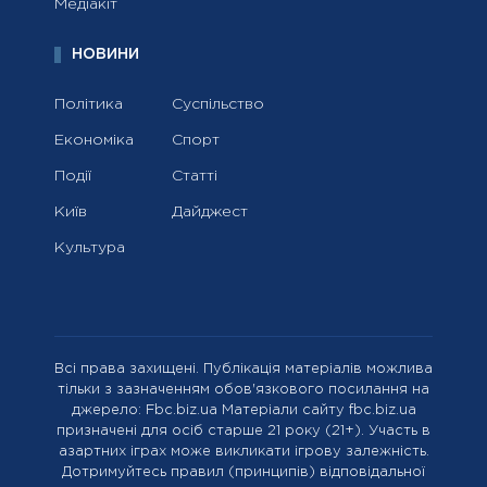
Медіакіт
НОВИНИ
Політика
Суспільство
Економіка
Спорт
Події
Статті
Київ
Дайджест
Культура
Всі права захищені. Публікація матеріалів можлива
тільки з зазначенням обов'язкового посилання на
джерело: Fbc.biz.ua Матеріали сайту fbc.biz.ua
призначені для осіб старше 21 року (21+). Участь в
азартних іграх може викликати ігрову залежність.
Дотримуйтесь правил (принципів) відповідальної