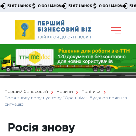
Skip
51.67 UAH
0.00 UAH
51.67 UAH
0.00 UAH
51.67 U
0%
0%
0%
0%
to
content
Перший бізнесовий
Новини
Політика
Росія знову порушує тему “Орєшніка”: Буданов пояснив
ситуацію
Росія знову