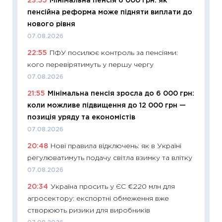
23:55
Мінімальна пенсія 6 000 грн: як
впевне
пенсійна реформа може підняти виплати до
поведін
нового рівня
27.04.2
07.08.2026
11:28
Чо
22:55
ПФУ посилює контроль за пенсіями:
змінив
кого перевірятимуть у першу чергу
2026 р
07.08.2026
13.04.20
21:55
Мінімальна пенсія зросла до 6 000 грн:
11:29
Ск
коли можливе підвищення до 12 000 грн —
кошик 
позиція уряду та економістів
базово
07.08.2026
оцінко
20:48
Нові правила відключень: як в Україні
06.04.2
регулюватимуть подачу світла взимку та влітку
11:24
Ск
07.08.2026
у 2026
20:34
Україна просить у ЄС €220 млн для
KSE до
агросектору: експортні обмеження вже
30.03.2
створюють ризики для виробників
11:26
Зо