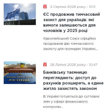
11:30
Кр
2 Серпня 2026 року - 10:11
роблять
ЄС продовжив тимчасовий
28.01.20
захист для українців: які
вимоги залишаються для
11:28
Де
чоловіків у 2025 році
гранто
13.01.20
Європейський Союз офіційно
продовжив дію тимчасового
11:30
Ст
захисту для громадян України,...
майбут
31.12.20
26 Липня 2026 року - 10:47
Банківську таємницю
переглядають: доступ до
рахунків розширять, а єдине
житло захистять законом
В Україні готуються до суттєвих
змін у сфері фінансового
контролю...