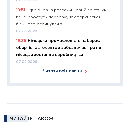
07.08.2026
купува
19:51
ПФУ оновив розрахунковий показник:
12.03.20
пенсії зростуть, перерахунок торкнеться
11:27
Ек
більшості отримувачів
змінило
07.08.2026
розвитк
19:35
Німецька промисловість набирає
24.02.2
обертів: автосектор забезпечив третій
11:26
Сп
місяць зростання виробництва
2026: 
07.08.2026
ліквідн
Читати всі новини
18.02.20
11:27
За
диктує
16.02.20
11:30
Ре
роль US
ЧИТАЙТЕ ТАКОЖ
та зни
30.01.20