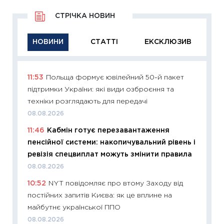
СТРІЧКА НОВИН
НОВИНИ
СТАТТІ
ЕКСКЛЮЗИВ
11:53
Польща формує ювілейний 50-й пакет
11:29
Як
підтримки України: які види озброєння та
інвест
техніки розглядають для передачі
21.07.20
08.08.2026
11:26
Як
11:46
Кабмін готує перезавантаження
ризики
пенсійної системи: накопичувальний рівень і
облігац
ревізія спецвиплат можуть змінити правила
08.07.2
08.08.2026
11:20
Ці
10:52
NYT повідомляє про втому Заходу від
майбут
постійних запитів Києва: як це вплине на
01.07.2
майбутнє української ППО
11:24
Пр
08.08.2026