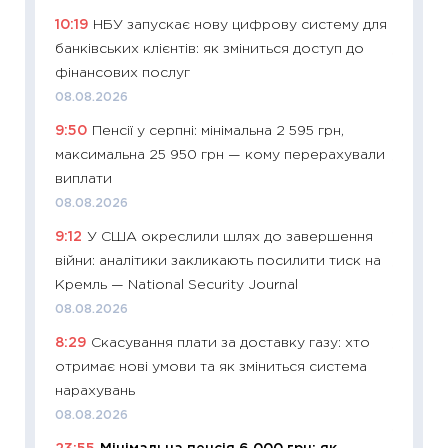
освіта 
10:19
НБУ запускає нову цифрову систему для
29.06.2
банківських клієнтів: як зміниться доступ до
11:27
Вс
фінансових послуг
топ уні
08.08.2026
абітурі
9:50
Пенсії у серпні: мінімальна 2 595 грн,
23.06.2
максимальна 25 950 грн — кому перерахували
11:29
До
виплати
наспра
08.08.2026
2027–2
9:12
У США окреслили шлях до завершення
19.06.20
війни: аналітики закликають посилити тиск на
11:22
Ка
Кремль — National Security Journal
що зав
08.08.2026
11.06.20
8:29
Скасування плати за доставку газу: хто
11:27
До
отримає нові умови та як зміниться система
ціни зм
нарахувань
30.04.2
08.08.2026
11:32
Бі