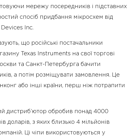
стовуючи мережу посередників і підставних
остий спосіб придбання мікросхем від
 Devices Inc.
азують, що російські постачальники
азину Texas Instruments на свої торгові
оскви та Санкт-Петербурга бачити
иків, а потім розміщувати замовлення. Це
нконг або інші країни, перш ніж потрапити
ий дистриб’ютор обробив понад 4000
в доларів, з яких близько 4 мільйонів
омпаній. Ці чіпи використовуються у