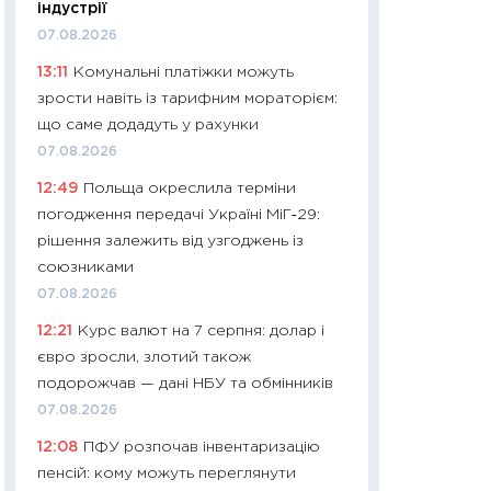
11:32
Більше зао
індустрії
впевненості: як 
07.08.2026
поведінка україн
13:11
Комунальні платіжки можуть
27.04.2026
зрости навіть із тарифним мораторієм:
11:28
Чому їжа зн
що саме додадуть у рахунки
як змінився прод
07.08.2026
українців у 2026 
12:49
Польща окреслила терміни
13.04.2026
погодження передачі Україні МіГ‑29:
11:29
Скільки нас
рішення залежить від узгоджень із
великодній кошик
союзниками
власний розраху
07.08.2026
набору порівняно
12:21
Курс валют на 7 серпня: долар і
оцінкою
євро зросли, злотий також
06.04.2026
подорожчав — дані НБУ та обмінників
11:24
Скільки кош
07.08.2026
стримування у 202
12:08
ПФУ розпочав інвентаризацію
розмови з Майко
пенсій: кому можуть переглянути
арифметики пер