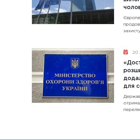
чолов
Європе
продов
захисту
20 
«Дост
розши
додал
для с
Держав
отрима
перелік