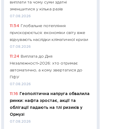
виплати та чому суми здатні
30.03.2026
зменшитися у кілька разів
11:26
Золото по $
07.08.2026
$80: час купуват
11:54
Глобальне потепління
прибуток?
прискорюється: економіки світу вже
12.03.2026
відчувають наслідки кліматичної кризи
11:27
Економіка Ук
07.08.2026
що змінилося за 4
11:24
Виплата до Дня
перспективи розв
Незалежності‑2026: хто отримає
стабільності
автоматично, а кому звертатися до
24.02.2026
ПФУ
11:26
Споживання 
07.08.2026
2025–2026: струк
11:16
Геополітична напруга обвалила
заощадження та л
ринки: нафта зростає, акції та
оцінками KSE Inst
облігації падають на тлі ризиків у
18.02.2026
Ормузі
11:27
Зарплати на
07.08.2026
— хто диктує умо