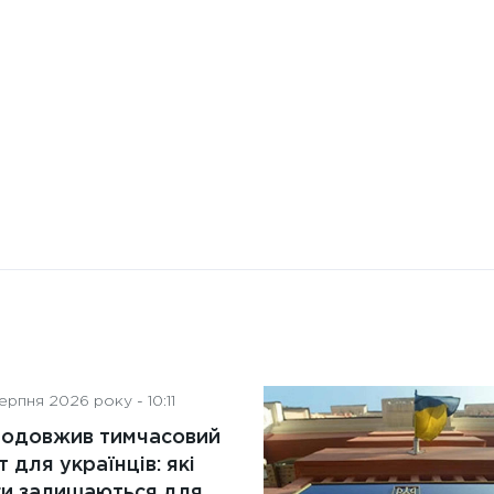
штучного інтелекту на
діяльність рад директорів
рпня 2026 року - 10:11
родовжив тимчасовий
т для українців: які
ги залишаються для