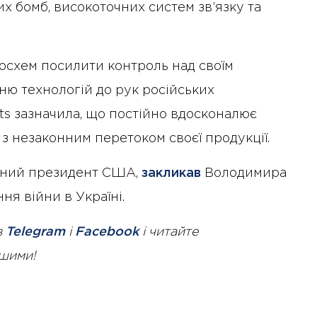
х бомб, високоточних систем зв’язку та
осхем посилити контроль над своїм
ню технологій до рук російських
nts зазначила, що постійно вдосконалює
з незаконним перетоком своєї продукції.
раний президент США,
закликав
Володимира
ня війни в Україні.
в
Telegram
і
Facebook
і читайте
ршими!