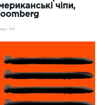
мериканські чіпи,
Bloomberg
у - 13:11