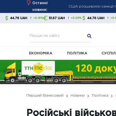
США розширили санкції пр
Skip
Останні
Осінь принесе нові витра
to
новини:
Кім Чен Ин наростив іно
content
↑
↑
↑
AH
51.67 UAH
44.76 UAH
51.67 U
+0.16%
+0.09%
+0.16%
санкцій
ЕКОНОМІКА
ПОЛІТИКА
СУСПІ
Перший бізнесовий
Новини
Політика
Російські військо