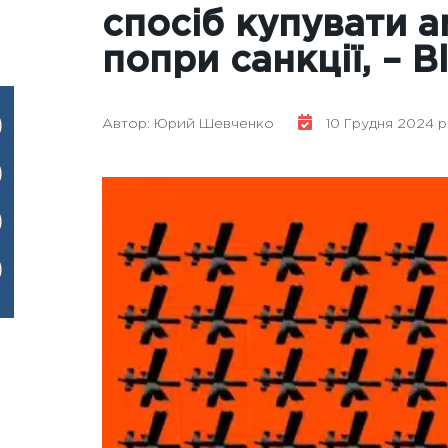
спосіб купувати а
попри санкції, – 
Автор: Юрий Шевченко
10 Грудня 2024 рок