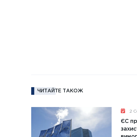
ЧИТАЙТЕ ТАКОЖ
2 Се
ЄС п
захис
вимо