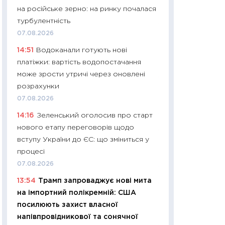
на російське зерно: на ринку почалася
29.06.2026
турбулентність
11:27
Вступ-2026 в
07.08.2026
контракту, топ ун
14:51
Водоканали готують нові
правила для абіту
платіжки: вартість водопостачання
23.06.2026
може зрости утричі через оновлені
11:29
Долар по 51,5
розрахунки
тисяч: що наспра
07.08.2026
Бюджетна деклар
14:16
Зеленський оголосив про старт
19.06.2026
нового етапу переговорів щодо
11:22
Кадровий деф
вступу України до ЄС: що зміниться у
вакансії: що зав
процесі
найму
07.08.2026
11.06.2026
13:54
Трамп запроваджує нові мита
11:27
Дорожчає ще
на імпортний полікремній: США
промислові ціни з
посилюють захист власної
30.04.2026
напівпровідникової та сонячної