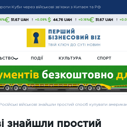
оти Куби через військові зв’язки з Китаєм та РФ
ти: які продукти ризикують подорожчати та що стоїть за зрост
земні доходи до рекордних $22 млрд: розвідка фіксує масшта
↑
↑
↑
AH
44.76 UAH
51.67 UAH
44.76 U
+0.09%
+0.16%
+0.09%
ЛЬСТВО
ПОДІЇ
КУЛЬТУРА
СПОРТ
Російські військові знайшли простий спосіб купувати американс
ві знайшли простий