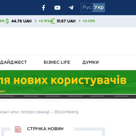
Рус
Укр
анням цін
бне обходження
↑
↑
AH
51.67 UAH
+0.16%
+0.09%
ДАЙДЖЕСТ
БІЗНЕС LIFE
ДУМКИ
ькі чіпи, попри санкції, – Bloomberg
СТРІЧКА НОВИН