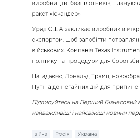
виробництві безпілотників, плануючи
ракет «Іскандер».
Уряд США закликає виробників мікр
експортом, щоб запобігти потраплян
військових. Компанія Texas Instrume
політику та процедури для боротьби 
Нагадаємо, Дональд Трамп, новооб
Путіна до негайних дій для припинен
Підписуйтесь на Перший Бізнесовий 
найважливіші і найсвіжіші новини пе
війна
Росія
Україна