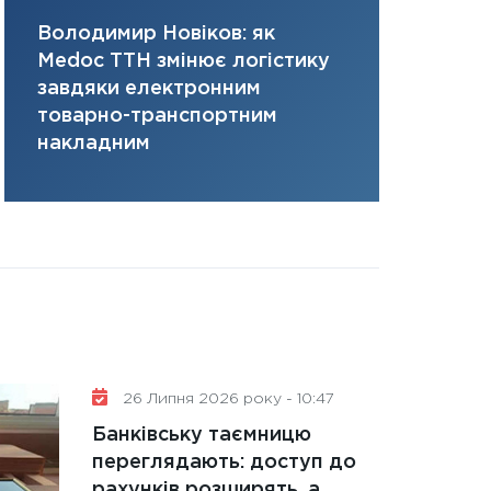
31.12.2025
Володимир Новіков: як
Сергій Кон
Читати в
Medoc ТТН змінює логістику
платить за 
завдяки електронним
там, де ви
товарно-транспортним
накладним
26 Липня 2026 року - 10:47
Банківську таємницю
переглядають: доступ до
рахунків розширять, а