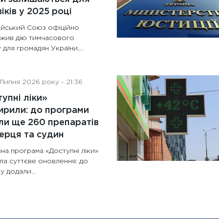
іків у 2025 році
йський Союз офіційно
жив дію тимчасового
 для громадян України,...
Липня 2026 року - 21:36
упні ліки»
рили: до програми
и ще 260 препаратів
ерця та судин
на програма «Доступні ліки»
ла суттєве оновлення: до
у додали...