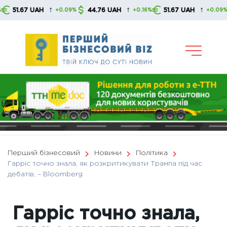
Skip
↑
↑
↑
67 UAH
44.76 UAH
51.67 UAH
44
+0.09%
+0.16%
+0.09%
to
content
Перший бізнесовий
Новини
Політика
Гарріс точно знала, як розкритикувати Трампа під час
дебатів, – Bloomberg
Гарріс точно знала,