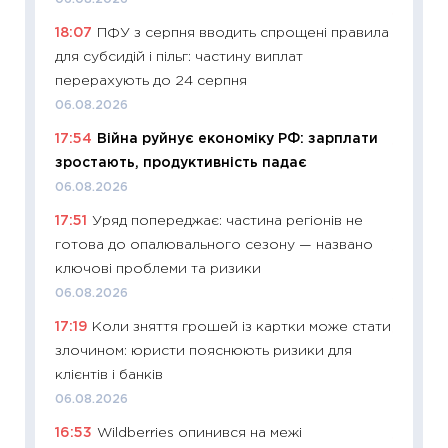
11:29
Ск
18:07
ПФУ з серпня вводить спрощені правила
кошик 
для субсидій і пільг: частину виплат
базово
перерахують до 24 серпня
оцінко
06.08.2026
06.04.2
17:54
Війна руйнує економіку РФ: зарплати
11:24
Ск
зростають, продуктивність падає
у 2026
06.08.2026
KSE до
17:51
Уряд попереджає: частина регіонів не
30.03.2
готова до опалювального сезону — названо
11:26
Зо
ключові проблеми та ризики
купува
06.08.2026
12.03.20
17:19
Коли зняття грошей із картки може стати
11:27
Ек
злочином: юристи пояснюють ризики для
змінило
клієнтів і банків
розвитк
06.08.2026
24.02.2
16:53
Wildberries опинився на межі
11:26
Сп