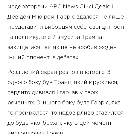
модераторами ABC News Лінсі Девіс і
Девідом М’юіром, Гарріс вдалося не лише
представити виборцям себе, свої цінності
та політику, але й змусити Трампа
захищатися так, як це не зробив жоден
інший опонент. в дебатах.
Розділений екран розповів історію. З
одного боку був Трамп, який мружився,
сердито дивився і гарчав у своїх
реченнях. З іншого боку була Гарріс, яка
то посміхалася, то недовірливо ставилася
до будь-якої брехні, яку в цей момент
висловлював Трамп.