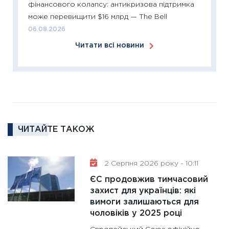
фінансового колапсу: антикризова підтримка
2026: 
може перевищити $16 млрд — The Bell
ліквідн
06.08.2026
18.02.20
Читати всі новини
11:27
За
диктує
16.02.20
11:30
Ре
роль US
та зни
ЧИТАЙТЕ ТАКОЖ
30.01.20
11:30
Кр
роблять
2 Серпня 2026 року - 10:11
28.01.20
ЄС продовжив тимчасовий
11:28
Де
захист для українців: які
вимоги залишаються для
гранто
чоловіків у 2025 році
13.01.20