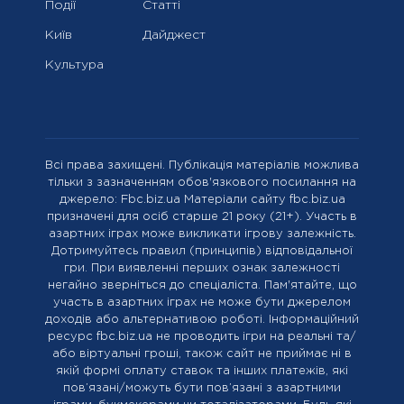
Події
Статті
Київ
Дайджест
Культура
Всі права захищені. Публікація матеріалів можлива
тільки з зазначенням обов'язкового посилання на
джерело: Fbc.biz.ua Матеріали сайту fbc.biz.ua
призначені для осіб старше 21 року (21+). Участь в
азартних іграх може викликати ігрову залежність.
Дотримуйтесь правил (принципів) відповідальної
гри. При виявленні перших ознак залежності
негайно зверніться до спеціаліста. Пам'ятайте, що
участь в азартних іграх не може бути джерелом
доходів або альтернативою роботі. Інформаційний
ресурс fbc.biz.ua не проводить ігри на реальні та/
або віртуальні гроші, також сайт не приймає ні в
якій формі оплату ставок та інших платежів, які
пов’язані/можуть бути пов’язані з азартними