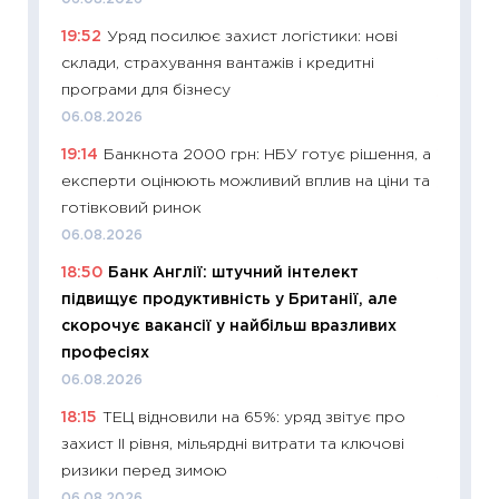
наспра
19:52
Уряд посилює захист логістики: нові
2027–2
склади, страхування вантажів і кредитні
19.06.20
програми для бізнесу
11:22
Ка
06.08.2026
що зав
19:14
Банкнота 2000 грн: НБУ готує рішення, а
11.06.20
експерти оцінюють можливий вплив на ціни та
11:27
До
готівковий ринок
ціни зм
06.08.2026
30.04.2
18:50
Банк Англії: штучний інтелект
11:32
Бі
підвищує продуктивність у Британії, але
впевне
скорочує вакансії у найбільш вразливих
поведін
професіях
27.04.2
06.08.2026
11:28
Чо
18:15
ТЕЦ відновили на 65%: уряд звітує про
змінив
захист II рівня, мільярдні витрати та ключові
2026 р
ризики перед зимою
13.04.20
06.08.2026