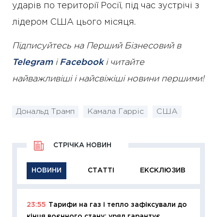
ударів по території Росії, під час зустрічі з
лідером США цього місяця.
Підписуйтесь на Перший Бізнесовий в
Telegram
і
Facebook
і читайте
найважливіші і найсвіжіші новини першими!
Дональд Трамп
Камала Гарріс
США
СТРІЧКА НОВИН
НОВИНИ
СТАТТІ
ЕКСКЛЮЗИВ
23:55
Тарифи на газ і тепло зафіксували до
11:29
Як
кінця воєнного стану: уряд гарантує
інвест