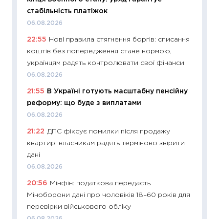
стабільність платіжок
21.07.20
06.08.2026
11:26
Як
22:55
Нові правила стягнення боргів: списання
ризики
коштів без попередження стане нормою,
облігац
українцям радять контролювати свої фінанси
08.07.2
06.08.2026
11:20
Ці
21:55
В Україні готують масштабну пенсійну
майбут
реформу: що буде з виплатами
01.07.2
06.08.2026
11:24
Пр
21:22
ДПС фіксує помилки після продажу
освіта 
квартир: власникам радять терміново звірити
29.06.2
дані
11:27
Вс
06.08.2026
топ уні
20:56
Мінфін: податкова передасть
абітурі
Міноборони дані про чоловіків 18–60 років для
23.06.2
перевірки військового обліку
11:29
До
06.08.2026