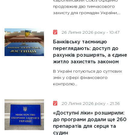
Європейський Союз офіційно
11:30
Ст
продовжив дію тимчасового
майбут
захисту для громадян України,...
31.12.20
26 Липня 2026 року - 10:47
Банківську таємницю
переглядають: доступ до
рахунків розширять, а єдине
житло захистять законом
В Україні готуються до суттєвих
змін у сфері фінансового
контролю...
20 Липня 2026 року - 21:36
«Доступні ліки» розширили:
до програми додали ще 260
препаратів для серця та
судин