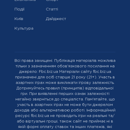
Події
Статті
Київ
Дайджест
Культура
Всі права захищені. Публікація матеріалів можлива
тільки з зазначенням обов'язкового посилання на
джерело: Fbc.biz.ua Матеріали сайту fbc.biz.ua
призначені для осіб старше 21 року (21+). Участь в
азартних іграх може викликати ігрову залежність.
Дотримуйтесь правил (принципів) відповідальної
гри. При виявленні перших ознак залежності
негайно зверніться до спеціаліста. Пам'ятайте, що
участь в азартних іграх не може бути джерелом
доходів або альтернативою роботі. Інформаційний
ресурс fbc.biz.ua не проводить ігри на реальні та/
або віртуальні гроші, також сайт не приймає ні в
якій формі оплату ставок та інших платежів, які