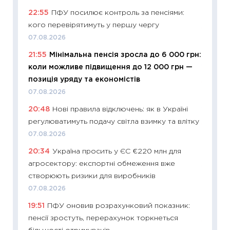
абітурі
22:55
ПФУ посилює контроль за пенсіями:
23.06.2
кого перевірятимуть у першу чергу
11:29
До
07.08.2026
наспра
21:55
Мінімальна пенсія зросла до 6 000 грн:
2027–2
коли можливе підвищення до 12 000 грн —
19.06.20
позиція уряду та економістів
11:22
Ка
07.08.2026
що зав
20:48
Нові правила відключень: як в Україні
11.06.20
регулюватимуть подачу світла взимку та влітку
11:27
До
07.08.2026
ціни зм
20:34
Україна просить у ЄС €220 млн для
30.04.2
агросектору: експортні обмеження вже
11:32
Бі
створюють ризики для виробників
впевне
07.08.2026
поведін
19:51
ПФУ оновив розрахунковий показник:
27.04.2
пенсії зростуть, перерахунок торкнеться
11:28
Чо