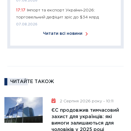
07.08.2026
розвитк
17:17
Імпорт та експорт України‑2026:
24.02.2
торговельний дефіцит зріс до $34 млрд
11:26
Сп
07.08.2026
2026: 
Читати всі новини
ліквідн
18.02.20
11:27
За
диктує
16.02.20
11:30
Ре
ЧИТАЙТЕ ТАКОЖ
роль US
та зни
30.01.20
2 Серпня 2026 року - 10:11
11:30
Кр
ЄС продовжив тимчасовий
роблять
захист для українців: які
28.01.20
вимоги залишаються для
чоловіків у 2025 році
11:28
Де