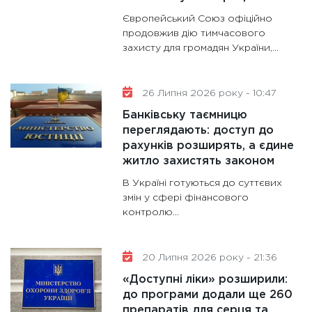
гранто
Європейський Союз офіційно
13.01.20
продовжив дію тимчасового
захисту для громадян України,...
11:30
Ст
майбут
31.12.20
26 Липня 2026 року - 10:47
Банківську таємницю
переглядають: доступ до
рахунків розширять, а єдине
житло захистять законом
В Україні готуються до суттєвих
змін у сфері фінансового
контролю...
20 Липня 2026 року - 21:36
«Доступні ліки» розширили:
до програми додали ще 260
препаратів для серця та