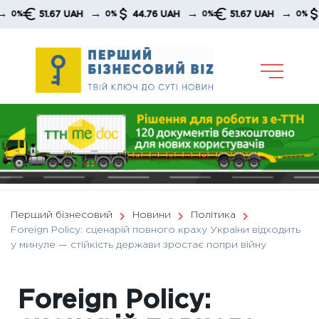
Skip
→
→
→
51.67 UAH
44.76 UAH
51.67 UAH
44.7
0%
0%
0%
to
content
Перший бізнесовий
Новини
Політика
Foreign Policy: сценарій повного краху України відходить
у минуле — стійкість держави зростає попри війну
Foreign Policy: