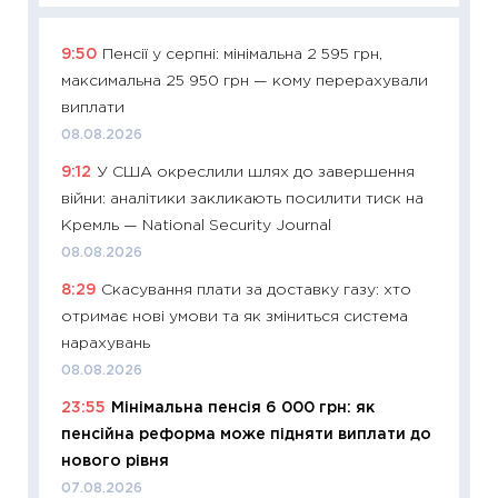
9:50
Пенсії у серпні: мінімальна 2 595 грн,
11:29
Як
максимальна 25 950 грн — кому перерахували
інвест
виплати
21.07.20
08.08.2026
11:26
Як
9:12
У США окреслили шлях до завершення
ризики
війни: аналітики закликають посилити тиск на
облігац
Кремль — National Security Journal
08.07.2
08.08.2026
11:20
Ці
8:29
Скасування плати за доставку газу: хто
майбут
отримає нові умови та як зміниться система
01.07.2
нарахувань
11:24
Пр
08.08.2026
освіта 
23:55
Мінімальна пенсія 6 000 грн: як
29.06.2
пенсійна реформа може підняти виплати до
11:27
Вс
нового рівня
топ уні
07.08.2026