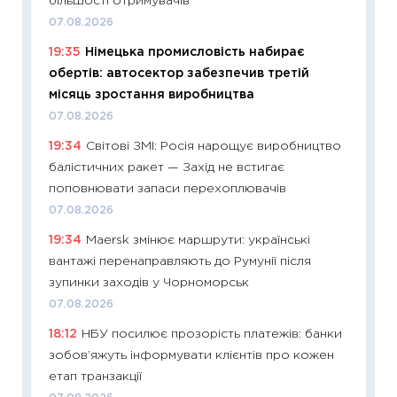
більшості отримувачів
змінив
07.08.2026
2026 р
19:35
Німецька промисловість набирає
13.04.20
обертів: автосектор забезпечив третій
11:29
Ск
місяць зростання виробництва
кошик 
07.08.2026
базово
19:34
Світові ЗМІ: Росія нарощує виробництво
оцінко
балістичних ракет — Захід не встигає
06.04.2
поповнювати запаси перехоплювачів
11:24
Ск
07.08.2026
у 2026
19:34
Maersk змінює маршрути: українські
KSE до
вантажі перенаправляють до Румунії після
30.03.2
зупинки заходів у Чорноморськ
11:26
Зо
07.08.2026
купува
18:12
НБУ посилює прозорість платежів: банки
12.03.20
зобов’яжуть інформувати клієнтів про кожен
11:27
Ек
етап транзакції
змінило