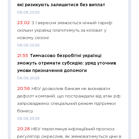
які ризикують залишитися без виплат
21.07.20
08.08.2026
11:26
Як
23:02
З 1 вересня змінюється нічний тариф:
ризики
скільки українці платитимуть за кіловат у
облігац
новому сезоні
08.07.2
08.08.2026
11:20
Ці
21:55
Тимчасово безробітні українці
майбут
зможуть отримати субсидію: уряд уточнив
01.07.2
умови призначення допомоги
11:24
Пр
08.08.2026
освіта 
20:56
НБУ дозволив банкам не визнавати
29.06.2
дефолт компаній, що постраждали від атак рф:
11:27
Вс
запроваджено спеціальний режим підтримки
топ уні
бізнесу
абітурі
08.08.2026
23.06.2
20:28
НБУ переглянув інфляційний прогноз:
11:29
До
регулятор окреслив, як змінюватимуться ціни в