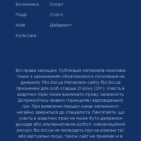
Економіка
Спорт
Події
Статті
Київ
Дайджест
Культура
Всі права захищені. Публікація матеріалів можлива
тільки з зазначенням обов'язкового посилання на
джерело: Fbc.biz.ua Матеріали сайту fbc.biz.ua
призначені для осіб старше 21 року (21+). Участь в
азартних іграх може викликати ігрову залежність.
Дотримуйтесь правил (принципів) відповідальної
гри. При виявленні перших ознак залежності
негайно зверніться до спеціаліста. Пам'ятайте, що
участь в азартних іграх не може бути джерелом
доходів або альтернативою роботі. Інформаційний
ресурс fbc.biz.ua не проводить ігри на реальні та/
або віртуальні гроші, також сайт не приймає ні в