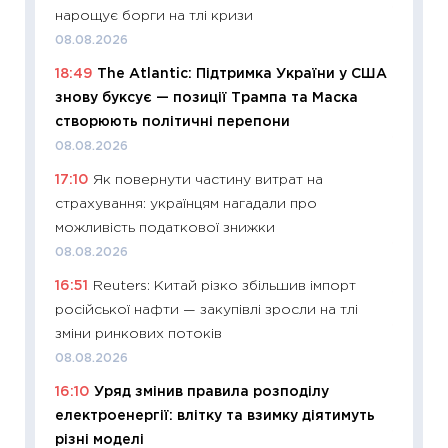
11:29
Ск
нарощує борги на тлі кризи
кошик 
08.08.2026
базово
18:49
The Atlantic: Підтримка України у США
оцінко
знову буксує — позиції Трампа та Маска
06.04.2
створюють політичні перепони
11:24
Ск
08.08.2026
у 2026
17:10
Як повернути частину витрат на
KSE до
страхування: українцям нагадали про
30.03.2
можливість податкової знижки
11:26
Зо
08.08.2026
купува
16:51
Reuters: Китай різко збільшив імпорт
12.03.20
російської нафти — закупівлі зросли на тлі
11:27
Ек
зміни ринкових потоків
змінило
08.08.2026
розвитк
16:10
Уряд змінив правила розподілу
24.02.2
електроенергії: влітку та взимку діятимуть
11:26
Сп
різні моделі