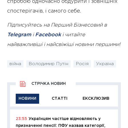
спробою одночасно обдурити і зовнішніх
спостерігачів, і самого себе.
Підписуйтесь на Перший Бізнесовий в
Telegram
і
Facebook
і читайте
найважливіші і найсвіжіші новини першими!
війна
Володимир Путін
Росія
Україна
СТРІЧКА НОВИН
НОВИНИ
СТАТТІ
ЕКСКЛЮЗИВ
23:55
Українцям частіше відмовляють у
11:29
Як
призначенні пенсії: ПФУ назвав категорії,
інвест