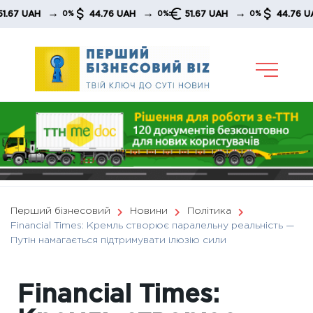
Skip
→
→
→
UAH
44.76 UAH
51.67 UAH
44.76 UAH
0%
0%
0%
to
content
Перший бізнесовий
Новини
Політика
Financial Times: Кремль створює паралельну реальність —
Путін намагається підтримувати ілюзію сили
Financial Times: