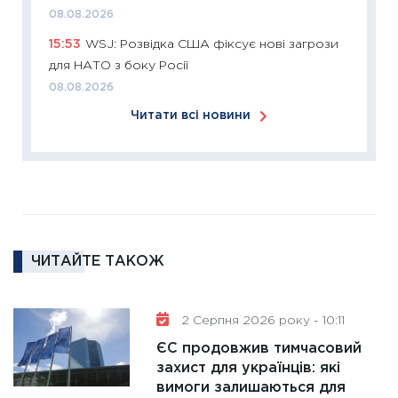
2026: 
08.08.2026
ліквідн
15:53
WSJ: Розвідка США фіксує нові загрози
18.02.20
для НАТО з боку Росії
11:27
За
08.08.2026
диктує
Читати всі новини
16.02.20
11:30
Ре
роль US
та зни
30.01.20
11:30
Кр
ЧИТАЙТЕ ТАКОЖ
роблять
28.01.20
2 Серпня 2026 року - 10:11
11:28
Де
гранто
ЄС продовжив тимчасовий
захист для українців: які
13.01.20
вимоги залишаються для
11:30
Ст