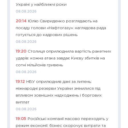
наспра
Україні у найближчі роки
2027–2
08.08.2026
19.06.20
20:14
Юлію Свириденко розглядають на
11:22
Ка
посаду голови «Нафтогазу»: наглядова рада
що зав
готується до кадрових рішень
11.06.20
08.08.2026
11:27
До
19:20
Столиця оприлюднила вартість ракетних
ціни зм
ударів: кожна атака завдає Києву збитків на
30.04.2
сотні мільйонів гривень
11:32
Бі
08.08.2026
впевне
19:12
НБУ оприлюднив дані за липень:
поведін
міжнародні резерви України змінилися під
27.04.2
впливом зовнішніх надходжень і боргових
11:28
Чо
виплат
змінив
08.08.2026
2026 р
19:05
Російські компанії масово переходять у
13.04.20
режим економії: бізнес скорочує витрати та