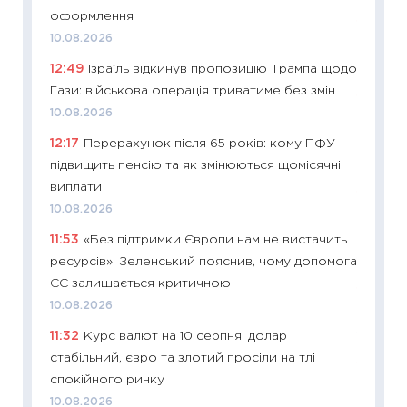
оформлення
11:24
Пр
10.08.2026
освіта 
12:49
Ізраїль відкинув пропозицію Трампа щодо
29.06.2
Гази: військова операція триватиме без змін
11:27
Вс
10.08.2026
топ уні
12:17
Перерахунок після 65 років: кому ПФУ
абітурі
підвищить пенсію та як змінюються щомісячні
23.06.2
виплати
11:29
До
10.08.2026
наспра
11:53
«Без підтримки Європи нам не вистачить
2027–2
ресурсів»: Зеленський пояснив, чому допомога
19.06.20
ЄС залишається критичною
11:22
Ка
10.08.2026
що зав
11:32
Курс валют на 10 серпня: долар
11.06.20
стабільний, євро та злотий просіли на тлі
11:27
До
спокійного ринку
ціни зм
10.08.2026