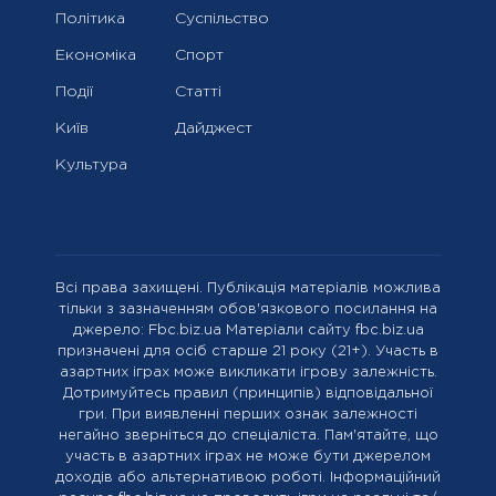
Політика
Суспільство
Економіка
Спорт
Події
Статті
Київ
Дайджест
Культура
Всі права захищені. Публікація матеріалів можлива
тільки з зазначенням обов'язкового посилання на
джерело: Fbc.biz.ua Матеріали сайту fbc.biz.ua
призначені для осіб старше 21 року (21+). Участь в
азартних іграх може викликати ігрову залежність.
Дотримуйтесь правил (принципів) відповідальної
гри. При виявленні перших ознак залежності
негайно зверніться до спеціаліста. Пам'ятайте, що
участь в азартних іграх не може бути джерелом
доходів або альтернативою роботі. Інформаційний