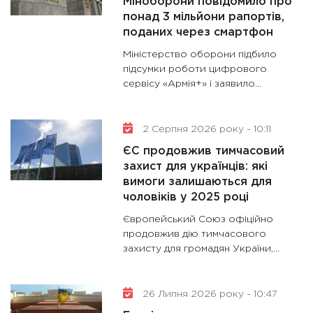
Міноборони повідомило про
та зни
понад 3 мільйони рапортів,
30.01.20
поданих через смартфон
11:30
Кр
Міністерство оборони підбило
роблять
підсумки роботи цифрового
сервісу «Армія+» і заявило...
28.01.20
11:28
Де
гранто
2 Серпня 2026 року - 10:11
13.01.20
ЄС продовжив тимчасовий
захист для українців: які
вимоги залишаються для
чоловіків у 2025 році
Європейський Союз офіційно
продовжив дію тимчасового
захисту для громадян України,...
26 Липня 2026 року - 10:47