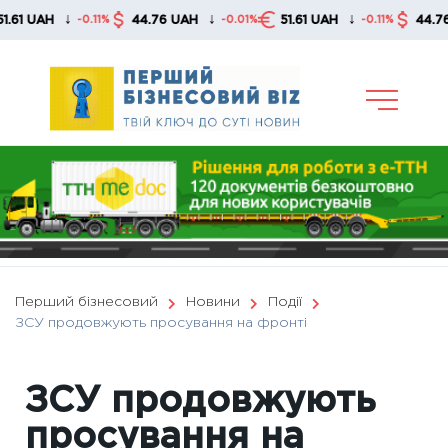
Skip
↓
↓
↓
AH
44.76 UAH
51.61 UAH
44.76 UAH
-0.11%
-0.01%
-0.11%
to
content
Перший бізнесовий
Новини
Події
ЗСУ продовжують просування на фронті
ЗСУ продовжують
просування на