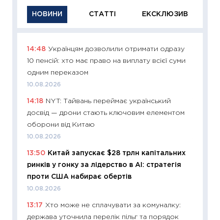
НОВИНИ
СТАТТІ
ЕКСКЛЮЗИВ
14:48
Українцям дозволили отримати одразу
11:26
Ак
10 пенсій: хто має право на виплату всієї суми
відклю
одним переказом
Україн
10.08.2026
10.08.2
14:18
NYT: Тайвань переймає український
11:29
Як
досвід — дрони стають ключовим елементом
інвест
оборони від Китаю
21.07.20
10.08.2026
11:26
Як
13:50
Китай запускає $28 трлн капітальних
ризики
ринків у гонку за лідерство в AI: стратегія
облігац
проти США набирає обертів
08.07.2
10.08.2026
11:20
Ці
13:17
Хто може не сплачувати за комуналку:
майбут
держава уточнила перелік пільг та порядок
01.07.2