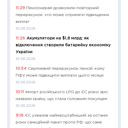
30.04.2
11:29
Пенсіонерам дозволили повторний
11:32
Бі
перерахунок: хто може отримати підвищення
впевне
виплат
поведін
10.08.2026
27.04.2
11:26
Акумулятори на $1,8 млрд: як
11:28
Чо
відключення створили батарейну економіку
змінив
України
2026 р
10.08.2026
13.04.20
10:54
Серпневий перерахунок пенсій: кому
11:29
Ск
ПФУ може підвищити виплати цього місяця
кошик 
10.08.2026
базово
10:11
Імпорт російського LPG до ЄС різко зріс:
оцінко
назвали країну, що стала головним покупцем
06.04.2
10.08.2026
11:24
Ск
9:16
ЄС ухвалив наймасштабніший за останні
у 2026
роки санкційний пакет проти РФ: що саме
KSE до