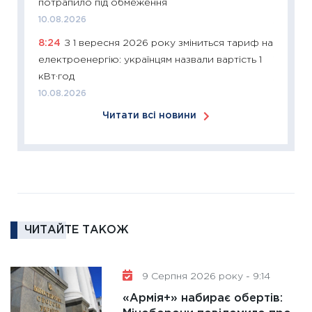
потрапило під обмеження
30.03.2
10.08.2026
11:26
Зо
8:24
З 1 вересня 2026 року зміниться тариф на
купува
електроенергію: українцям назвали вартість 1
12.03.20
кВт·год
11:27
Ек
10.08.2026
змінило
Читати всі новини
розвитк
24.02.2
11:26
Сп
2026: 
ліквідн
18.02.20
ЧИТАЙТЕ ТАКОЖ
11:27
За
диктує
16.02.20
9 Серпня 2026 року - 9:14
11:30
Ре
«Армія+» набирає обертів:
роль US