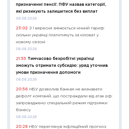
призначенні пенсії: ПФУ назвав категорії,
інвест
які ризикують залишитися без виплат
21.07.20
08.08.2026
11:26
Як
23:02
З 1 вересня змінюється нічний тариф:
ризики
скільки українці платитимуть за кіловат у
облігац
новому сезоні
08.07.2
08.08.2026
11:20
Ці
21:55
Тимчасово безробітні українці
майбут
зможуть отримати субсидію: уряд уточнив
01.07.2
умови призначення допомоги
11:24
Пр
08.08.2026
освіта 
20:56
НБУ дозволив банкам не визнавати
29.06.2
дефолт компаній, що постраждали від атак рф:
11:27
Вс
запроваджено спеціальний режим підтримки
топ уні
бізнесу
абітурі
08.08.2026
23.06.2
20:28
НБУ переглянув інфляційний прогноз: