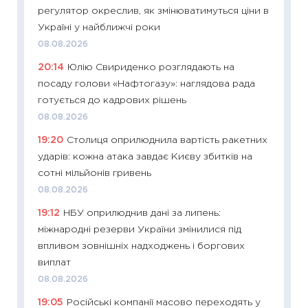
11:29
До
регулятор окреслив, як змінюватимуться ціни в
наспра
Україні у найближчі роки
2027–2
08.08.2026
19.06.20
20:14
Юлію Свириденко розглядають на
11:22
Ка
посаду голови «Нафтогазу»: наглядова рада
що зав
готується до кадрових рішень
11.06.20
08.08.2026
11:27
До
19:20
Столиця оприлюднила вартість ракетних
ціни зм
ударів: кожна атака завдає Києву збитків на
30.04.2
сотні мільйонів гривень
11:32
Бі
08.08.2026
впевне
19:12
НБУ оприлюднив дані за липень:
поведін
міжнародні резерви України змінилися під
27.04.2
впливом зовнішніх надходжень і боргових
11:28
Чо
виплат
змінив
08.08.2026
2026 р
19:05
Російські компанії масово переходять у