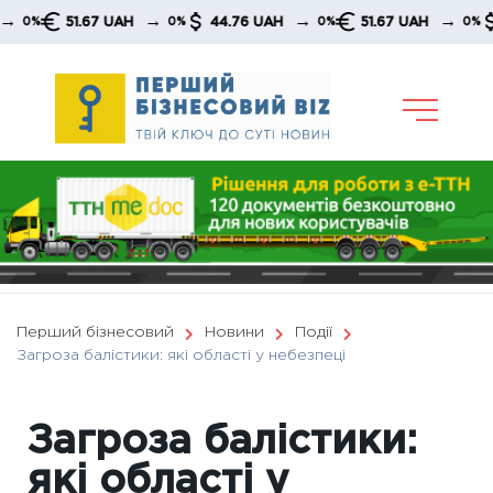
Skip
→
→
→
51.67 UAH
44.76 UAH
51.67 UAH
44.
%
0%
0%
0%
to
content
Перший бізнесовий
Новини
Події
Загроза балістики: які області у небезпеці
Загроза балістики:
які області у