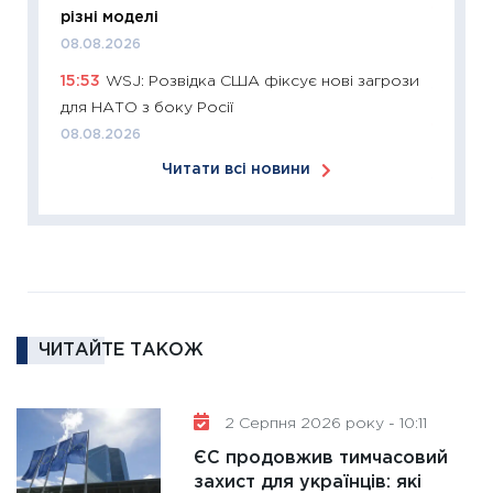
11:26
Сп
різні моделі
2026: 
08.08.2026
ліквідн
15:53
WSJ: Розвідка США фіксує нові загрози
18.02.20
для НАТО з боку Росії
11:27
За
08.08.2026
диктує
Читати всі новини
16.02.20
11:30
Ре
роль US
та зни
30.01.20
11:30
Кр
ЧИТАЙТЕ ТАКОЖ
роблять
28.01.20
2 Серпня 2026 року - 10:11
11:28
Де
гранто
ЄС продовжив тимчасовий
захист для українців: які
13.01.20