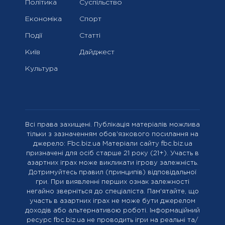
Політика
Суспільство
Економіка
Спорт
Події
Статті
Київ
Дайджест
Культура
Всі права захищені. Публікація матеріалів можлива
тільки з зазначенням обов'язкового посилання на
джерело: Fbc.biz.ua Матеріали сайту fbc.biz.ua
призначені для осіб старше 21 року (21+). Участь в
азартних іграх може викликати ігрову залежність.
Дотримуйтесь правил (принципів) відповідальної
гри. При виявленні перших ознак залежності
негайно зверніться до спеціаліста. Пам'ятайте, що
участь в азартних іграх не може бути джерелом
доходів або альтернативою роботі. Інформаційний
ресурс fbc.biz.ua не проводить ігри на реальні та/