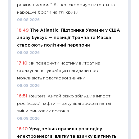
13.04.20
режим економії: бізнес скорочує витрати та
11:29
Ск
нарощує борги на тлі кризи
кошик 
08.08.2026
базово
18:49
The Atlantic: Підтримка України у США
оцінко
знову буксує — позиції Трампа та Маска
06.04.2
створюють політичні перепони
11:24
Ск
08.08.2026
у 2026
17:10
Як повернути частину витрат на
KSE до
страхування: українцям нагадали про
30.03.2
можливість податкової знижки
11:26
Зо
08.08.2026
купува
16:51
Reuters: Китай різко збільшив імпорт
12.03.20
російської нафти — закупівлі зросли на тлі
11:27
Ек
зміни ринкових потоків
змінило
08.08.2026
розвитк
16:10
Уряд змінив правила розподілу
24.02.2
електроенергії: влітку та взимку діятимуть