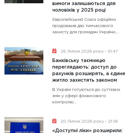
вимоги залишаються для
11:30
Ст
чоловіків у 2025 році
майбут
Європейський Союз офіційно
31.12.20
продовжив дію тимчасового
захисту для громадян України,...
26 Липня 2026 року - 10:47
Банківську таємницю
переглядають: доступ до
рахунків розширять, а єдине
житло захистять законом
В Україні готуються до суттєвих
змін у сфері фінансового
контролю...
20 Липня 2026 року - 21:36
«Доступні ліки» розширили: