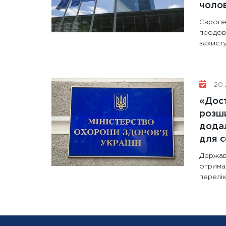
чолов
Європе
продов
захисту
20 
«Дост
розши
додал
для с
Держав
отрима
перелік