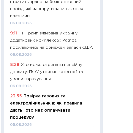
втратить право на безкоштовний
01.07.2026
проїзд: які маршрути залишаються
11:24
Професії ма
платними
рухається освіта 
06.08.2026
платитимуть біл
9:11
FT: Трамп відмовив Україні у
29.06.2026
додаткових комплексах Patriot,
11:27
Вступ-2026 в
посилаючись на обмежені запаси США
контракту, топ ун
06.08.2026
правила для абіту
8:28
Хто може отримати пенсійну
23.06.2026
доплату: ПФУ уточнив категорії та
11:29
Долар по 51,5
умови нарахування
тисяч: що наспра
06.08.2026
Бюджетна деклар
23:55
Повірка газових та
19.06.2026
електролічильників: які правила
11:22
Кадровий деф
діють і хто має оплачувати
вакансії: що зав
процедуру
найму
05.08.2026
11.06.2026