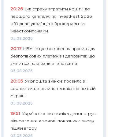
11:24
Скільки кош
20:26
Від страху втратити кошти до
стримування у 202
першого капіталу: як InvestFest 2026
розмови з Майко
об’єднає українців з брокерами та
арифметики пер
інвесткомпаніями
30.03.2026
05.08.2026
11:26
Золото по $
20:17
НБУ готує оновлення правил для
$80: час купуват
безготівкових платежів і депозитів: що
прибуток?
зміниться для банків та клієнтів
12.03.2026
05.08.2026
11:27
Економіка Ук
20:05
Укрпошта змінює правила з 1
що змінилося за 4
серпня: як це вплине на клієнтів по всій
перспективи розв
Україні
стабільності
05.08.2026
24.02.2026
19:51
Українська економіка демонструє
11:26
Споживання 
відновлення: ключові показники знову
2025–2026: струк
пішли вгору
заощадження та л
05.08.2026