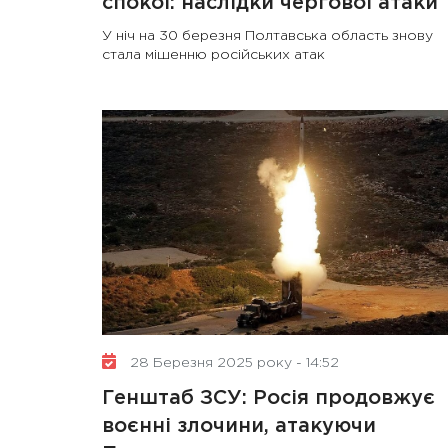
спокої: наслідки чергової атаки
У ніч на 30 березня Полтавська область знову
стала мішенню російських атак
28 Березня 2025 року - 14:52
Генштаб ЗСУ: Росія продовжує
воєнні злочини, атакуючи