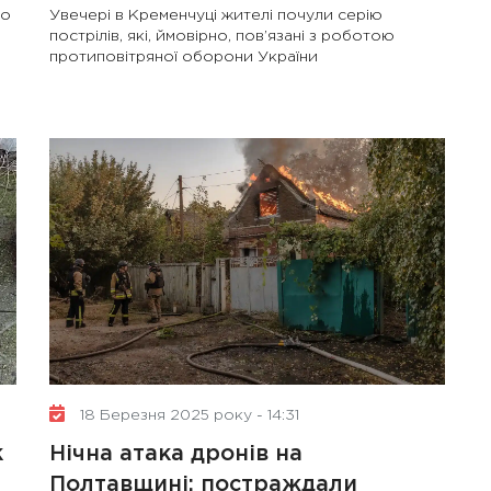
ло
Увечері в Кременчуці жителі почули серію
пострілів, які, ймовірно, пов’язані з роботою
протиповітряної оборони України
18 Березня 2025 року - 14:31
2 Жовтня 2024 року - 12:57
к
Нічна атака дронів на
Полтавщині: постраждали
Впровадження комплаєнс-