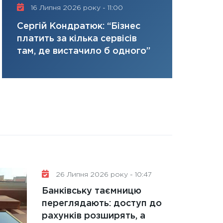
керований дефіц
16 Липня 2026 року - 11:00
трансформ
13.01.2026
Нусінова п
Сергій Кондратюк: “Бізнес
11:30
Стратегічни
ризики та 
платить за кілька сервісів
портфель майбут
там, де вистачило б одного”
31.12.2025
Читати в
26 Липня 2026 року - 10:47
Банківську таємницю
переглядають: доступ до
рахунків розширять, а