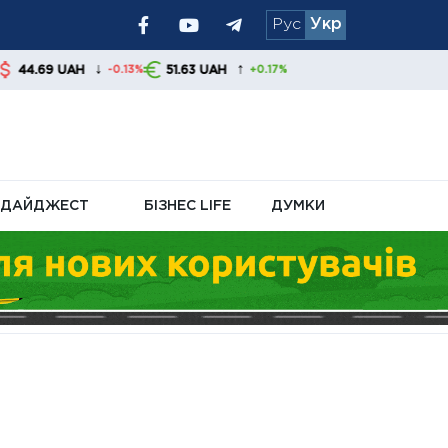
Рус
Укр
уху України до
↑
51.63 UAH
-0.13%
+0.17%
алишаються
ДАЙДЖЕСТ
БІЗНЕС LIFE
ДУМКИ