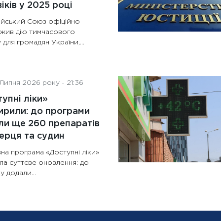
іків у 2025 році
йський Союз офіційно
жив дію тимчасового
 для громадян України,...
Липня 2026 року - 21:36
упні ліки»
рили: до програми
и ще 260 препаратів
ерця та судин
на програма «Доступні ліки»
ла суттєве оновлення: до
у додали...