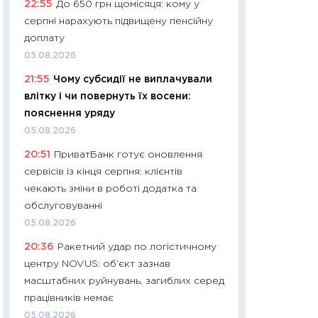
22:55
До 650 грн щомісяця: кому у
11:27
Дорожчає ще
серпні нарахують підвищену пенсійну
промислові ціни з
доплату
30.04.2026
05.08.2026
11:32
Більше зао
21:55
Чому субсидії не виплачували
впевненості: як 
влітку і чи повернуть їх восени:
поведінка україн
пояснення уряду
27.04.2026
05.08.2026
11:28
Чому їжа зн
20:51
ПриватБанк готує оновлення
як змінився прод
сервісів із кінця серпня: клієнтів
українців у 2026 
чекають зміни в роботі додатка та
13.04.2026
обслуговуванні
11:29
Скільки нас
05.08.2026
великодній кошик
20:36
Ракетний удар по логістичному
власний розраху
центру NOVUS: об’єкт зазнав
набору порівняно
масштабних руйнувань, загиблих серед
оцінкою
працівників немає
06.04.2026
05.08.2026