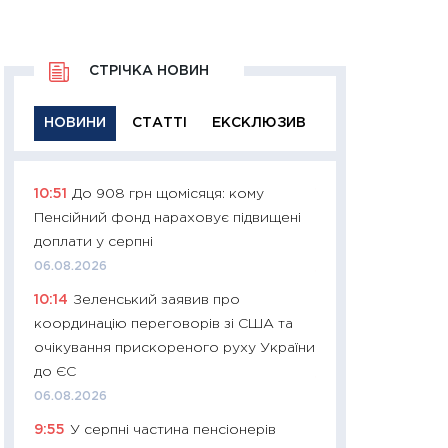
СТРІЧКА НОВИН
НОВИНИ
СТАТТІ
ЕКСКЛЮЗИВ
10:51
До 908 грн щомісяця: кому
11:29
Якісна інфо
Пенсійний фонд нараховує підвищені
успішного інвест
доплати у серпні
21.07.2026
06.08.2026
11:26
Як заробити
10:14
Зеленський заявив про
дохідність, ризик
координацію переговорів зі США та
державних обліга
очікування прискореного руху України
08.07.2026
до ЄС
11:20
Ціна здоров’
06.08.2026
медицина майбут
9:55
У серпні частина пенсіонерів
витрати людей