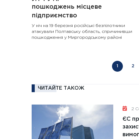
пошкоджень місцеве
підприємство
У ніч на 19 березня російські безпілотники
атакували Полтавську область, спричинивши
пошкодження у Миргородському районі
1
2
ЧИТАЙТЕ ТАКОЖ
2 Се
ЄС п
захис
вимо