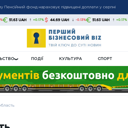
оординацію переговорів зі США та очікування прискореного р
↓
↑
↓
44.69 UAH
51.63 UAH
44.69 UAH
+0.17%
-0.13%
+0.17%
нерів втратить право на безкоштовний проїзд: які маршрути з
ЛЬСТВО
ПОДІЇ
КУЛЬТУРА
СПОРТ
область
ть