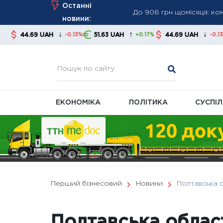
Skip
Останні
Зеленський заявив про к
to
новини:
ЄС
content
↓
↑
↓
↑
51.63 UAH
44.69 UAH
51.63 UAH
-0.13%
+0.17%
-0.13%
У серпні частина пенсіо
платними
ЕКОНОМІКА
ПОЛІТИКА
СУСПІ
Перший бізнесовий
Новини
Полтавська 
Полтавська облас