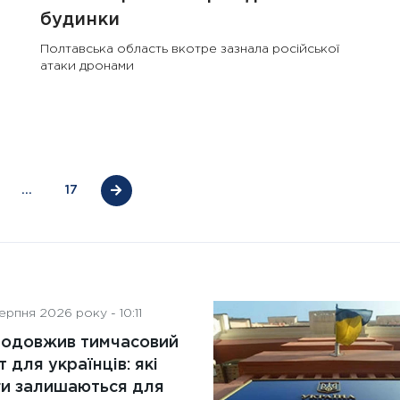
будинки
контролю: поняття, переваги
та ключові аспекти
Полтавська область вкотре зазнала російської
атаки дронами
…
17
рпня 2026 року - 10:11
родовжив тимчасовий
т для українців: які
ги залишаються для