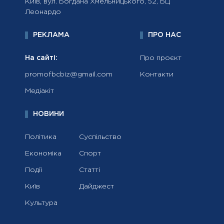
Київ, вул. Богдана Хмельницького, 52, БЦ
Леонардо
РЕКЛАМА
ПРО НАС
На сайті:
Про проєкт
promofbcbiz@gmail.com
Контакти
Медіакіт
НОВИНИ
Політика
Суспільство
Економіка
Спорт
Події
Статті
Київ
Дайджест
Культура