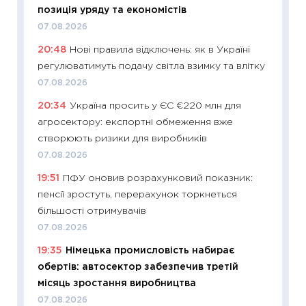
позиція уряду та економістів
11:22
Ка
07.08.2026
що зав
20:48
Нові правила відключень: як в Україні
11.06.20
регулюватимуть подачу світла взимку та влітку
11:27
До
07.08.2026
ціни зм
20:34
Україна просить у ЄС €220 млн для
30.04.2
агросектору: експортні обмеження вже
11:32
Бі
створюють ризики для виробників
впевне
07.08.2026
поведін
19:51
ПФУ оновив розрахунковий показник:
27.04.2
пенсії зростуть, перерахунок торкнеться
11:28
Чо
більшості отримувачів
змінив
07.08.2026
2026 р
19:35
Німецька промисловість набирає
13.04.20
обертів: автосектор забезпечив третій
11:29
Ск
місяць зростання виробництва
кошик 
07.08.2026