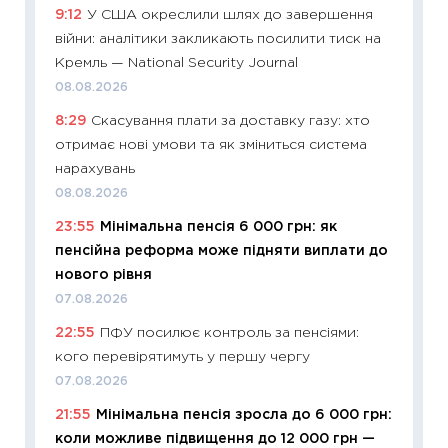
9:12
У США окреслили шлях до завершення
ризики
війни: аналітики закликають посилити тиск на
облігац
Кремль — National Security Journal
08.07.2
08.08.2026
11:20
Ці
8:29
Скасування плати за доставку газу: хто
майбут
отримає нові умови та як зміниться система
01.07.2
нарахувань
11:24
Пр
08.08.2026
освіта 
23:55
Мінімальна пенсія 6 000 грн: як
29.06.2
пенсійна реформа може підняти виплати до
11:27
Вс
нового рівня
топ уні
07.08.2026
абітурі
22:55
ПФУ посилює контроль за пенсіями:
23.06.2
кого перевірятимуть у першу чергу
11:29
До
07.08.2026
наспра
21:55
Мінімальна пенсія зросла до 6 000 грн:
2027–2
коли можливе підвищення до 12 000 грн —
19.06.20