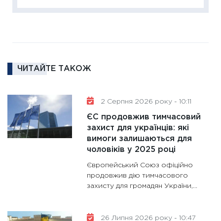
18.02.20
11:27
За
диктує
16.02.20
11:30
Ре
ЧИТАЙТЕ ТАКОЖ
роль US
та зни
30.01.20
2 Серпня 2026 року - 10:11
11:30
Кр
ЄС продовжив тимчасовий
роблять
захист для українців: які
28.01.20
вимоги залишаються для
чоловіків у 2025 році
11:28
Де
гранто
Європейський Союз офіційно
13.01.20
продовжив дію тимчасового
захисту для громадян України,...
11:30
Ст
майбут
31.12.20
26 Липня 2026 року - 10:47