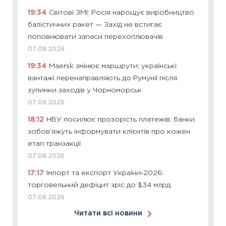
базово
19:34
Світові ЗМІ: Росія нарощує виробництво
оцінко
балістичних ракет — Захід не встигає
06.04.2
поповнювати запаси перехоплювачів
11:24
Ск
07.08.2026
у 2026
19:34
Maersk змінює маршрути: українські
KSE до
вантажі перенаправляють до Румунії після
30.03.2
зупинки заходів у Чорноморськ
11:26
Зо
07.08.2026
купува
18:12
НБУ посилює прозорість платежів: банки
12.03.20
зобов’яжуть інформувати клієнтів про кожен
11:27
Ек
етап транзакції
змінило
07.08.2026
розвитк
17:17
Імпорт та експорт України‑2026:
24.02.2
торговельний дефіцит зріс до $34 млрд
11:26
Сп
07.08.2026
2026: 
Читати всі новини
ліквідн