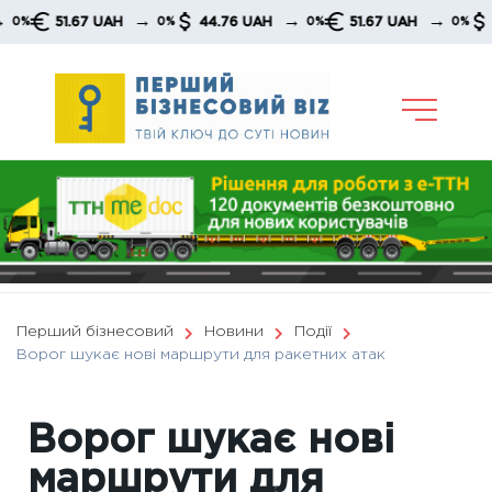
Skip
→
→
→
51.67 UAH
44.76 UAH
51.67 UAH
44.76
0%
0%
0%
to
content
Перший бізнесовий
Новини
Події
Ворог шукає нові маршрути для ракетних атак
Ворог шукає нові
маршрути для