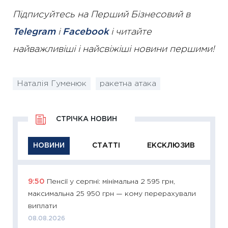
Підписуйтесь на Перший Бізнесовий в
Telegram
і
Facebook
і читайте
найважливіші і найсвіжіші новини першими!
Наталія Гуменюк
ракетна атака
СТРІЧКА НОВИН
НОВИНИ
СТАТТІ
ЕКСКЛЮЗИВ
9:50
Пенсії у серпні: мінімальна 2 595 грн,
11:29
Як
максимальна 25 950 грн — кому перерахували
інвест
виплати
21.07.20
08.08.2026
11:26
Як