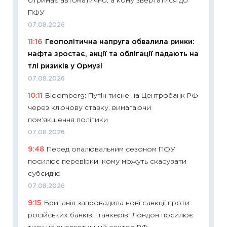
отримає автоматично, а кому звертатися до
11:29
До
ПФУ
наспра
07.08.2026
2027–2
11:16
Геополітична напруга обвалила ринки:
19.06.20
нафта зростає, акції та облігації падають на
11:22
Ка
тлі ризиків у Ормузі
що зав
07.08.2026
11.06.20
10:11
Bloomberg: Путін тисне на Центробанк РФ
11:27
До
через ключову ставку, вимагаючи
ціни зм
пом’якшення політики
30.04.2
07.08.2026
11:32
Бі
9:48
Перед опалювальним сезоном ПФУ
впевне
посилює перевірки: кому можуть скасувати
поведін
субсидію
27.04.2
07.08.2026
11:28
Чо
9:15
Британія запровадила нові санкції проти
змінив
російських банків і танкерів: Лондон посилює
2026 р