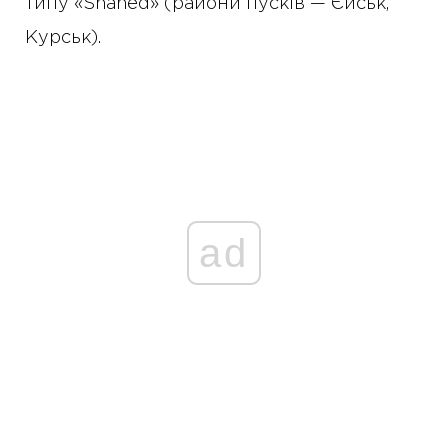
типу «Shahed» (райони пусків — Єйськ,
Курськ).
ad