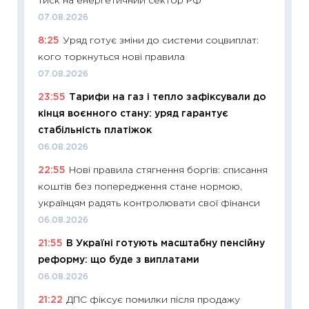
тиск на енергетичний сектор РФ
13.04.20
07.08.2026
11:29
Ск
8:25
Уряд готує зміни до системи соцвиплат:
кошик 
кого торкнуться нові правила
базово
07.08.2026
оцінко
23:55
Тарифи на газ і тепло зафіксували до
06.04.2
кінця воєнного стану: уряд гарантує
11:24
Ск
стабільність платіжок
у 2026
06.08.2026
KSE до
22:55
Нові правила стягнення боргів: списання
30.03.2
коштів без попередження стане нормою,
11:26
Зо
українцям радять контролювати свої фінанси
купува
06.08.2026
12.03.20
21:55
В Україні готують масштабну пенсійну
11:27
Ек
реформу: що буде з виплатами
змінило
06.08.2026
розвитк
21:22
ДПС фіксує помилки після продажу
24.02.2