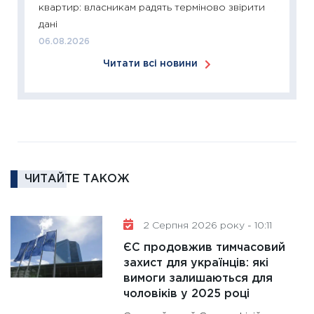
квартир: власникам радять терміново звірити
11:26
Сп
дані
2026: 
06.08.2026
ліквідн
Читати всі новини
18.02.20
11:27
За
диктує
16.02.20
11:30
Ре
роль US
ЧИТАЙТЕ ТАКОЖ
та зни
30.01.20
11:30
Кр
2 Серпня 2026 року - 10:11
роблять
ЄС продовжив тимчасовий
28.01.20
захист для українців: які
вимоги залишаються для
11:28
Де
чоловіків у 2025 році
гранто
13.01.20