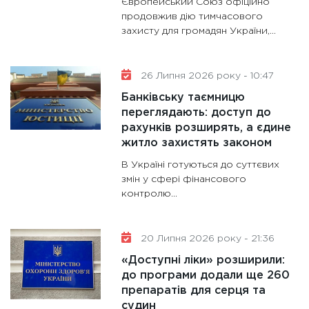
Європейський Союз офіційно
продовжив дію тимчасового
11:30
Ст
захисту для громадян України,...
майбут
31.12.20
26 Липня 2026 року - 10:47
Банківську таємницю
переглядають: доступ до
рахунків розширять, а єдине
житло захистять законом
В Україні готуються до суттєвих
змін у сфері фінансового
контролю...
20 Липня 2026 року - 21:36
«Доступні ліки» розширили:
до програми додали ще 260
препаратів для серця та
судин