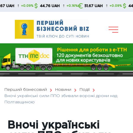
Skip
↑
↑
↑
AH
44.76 UAH
51.67 UAH
44.76 U
+0.09%
+0.16%
+0.09%
to
content
Перший бізнесовий
Новини
Події
Вночі українські сили ППО збивали ворожі дрони над
Полтавщиною
Вночі українські