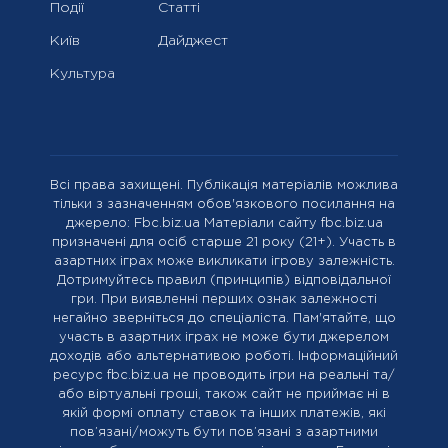
Події
Статті
Київ
Дайджест
Культура
Всі права захищені. Публікація матеріалів можлива
тільки з зазначенням обов'язкового посилання на
джерело: Fbc.biz.ua Матеріали сайту fbc.biz.ua
призначені для осіб старше 21 року (21+). Участь в
азартних іграх може викликати ігрову залежність.
Дотримуйтесь правил (принципів) відповідальної
гри. При виявленні перших ознак залежності
негайно зверніться до спеціаліста. Пам'ятайте, що
участь в азартних іграх не може бути джерелом
доходів або альтернативою роботі. Інформаційний
ресурс fbc.biz.ua не проводить ігри на реальні та/
або віртуальні гроші, також сайт не приймає ні в
якій формі оплату ставок та інших платежів, які
пов’язані/можуть бути пов’язані з азартними