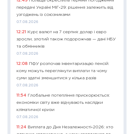
12:49
Польща окреслила терміни погодження
11:29
Як
передачі Україні МіГ‑29: рішення залежить від
інвест
узгоджень із союзниками
21.07.20
07.08.2026
11:26
Як
12:21
Курс валют на 7 серпня: долар і євро
ризики
зросли, злотий також подорожчав — дані НБУ
облігац
та обмінників
08.07.2
07.08.2026
11:20
Ці
12:08
ПФУ розпочав інвентаризацію пенсій:
майбут
кому можуть переглянути виплати та чому
01.07.2
суми здатні зменшитися у кілька разів
11:24
Пр
07.08.2026
освіта 
11:54
Глобальне потепління прискорюється:
29.06.2
економіки світу вже відчувають наслідки
11:27
Вс
кліматичної кризи
топ уні
07.08.2026
абітурі
11:24
Виплата до Дня Незалежності‑2026: хто
23.06.2