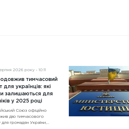
рпня 2026 року - 10:11
родовжив тимчасовий
т для українців: які
ги залишаються для
іків у 2025 році
йський Союз офіційно
жив дію тимчасового
 для громадян України,...