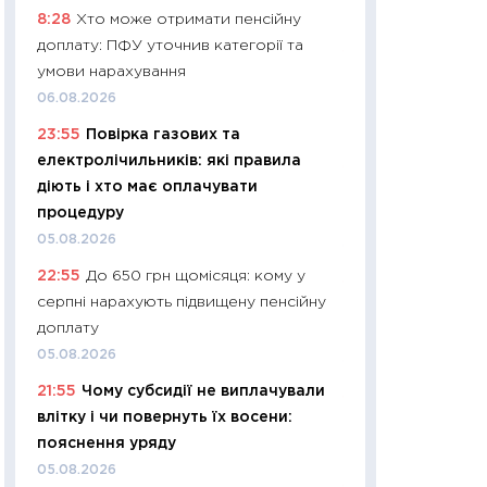
8:28
Хто може отримати пенсійну
29.06.2026
доплату: ПФУ уточнив категорії та
11:27
Вступ-2026 в
умови нарахування
контракту, топ ун
06.08.2026
правила для абіту
23:55
Повірка газових та
23.06.2026
електролічильників: які правила
11:29
Долар по 51,5
діють і хто має оплачувати
тисяч: що наспра
процедуру
Бюджетна деклар
05.08.2026
19.06.2026
22:55
До 650 грн щомісяця: кому у
11:22
Кадровий деф
серпні нарахують підвищену пенсійну
вакансії: що зав
доплату
найму
05.08.2026
11.06.2026
21:55
Чому субсидії не виплачували
11:27
Дорожчає ще
влітку і чи повернуть їх восени:
промислові ціни з
пояснення уряду
30.04.2026
05.08.2026