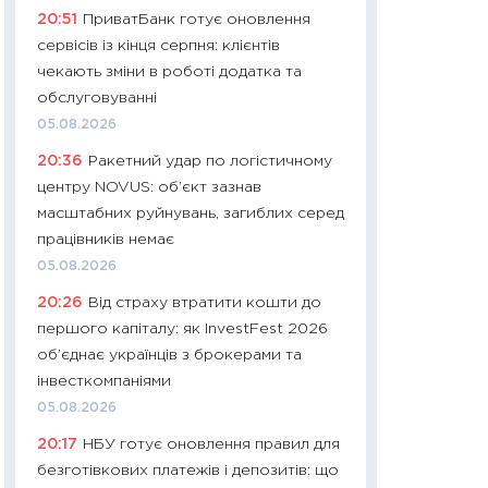
11:32
Більше зао
20:51
ПриватБанк готує оновлення
впевненості: як 
сервісів із кінця серпня: клієнтів
поведінка україн
чекають зміни в роботі додатка та
27.04.2026
обслуговуванні
11:28
Чому їжа зн
05.08.2026
як змінився прод
20:36
Ракетний удар по логістичному
українців у 2026 
центру NOVUS: об’єкт зазнав
13.04.2026
масштабних руйнувань, загиблих серед
11:29
Скільки нас
працівників немає
великодній кошик
05.08.2026
власний розраху
20:26
Від страху втратити кошти до
набору порівняно
першого капіталу: як InvestFest 2026
оцінкою
об’єднає українців з брокерами та
06.04.2026
інвесткомпаніями
11:24
Скільки кош
05.08.2026
стримування у 202
20:17
НБУ готує оновлення правил для
розмови з Майко
безготівкових платежів і депозитів: що
арифметики пер