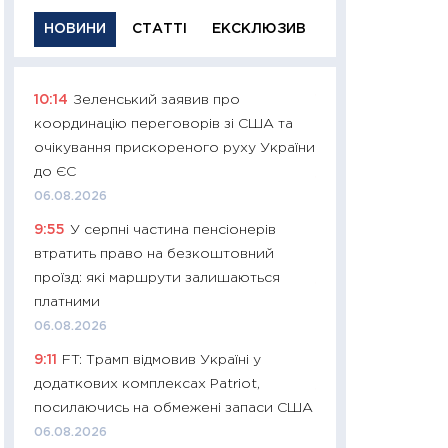
НОВИНИ
СТАТТІ
ЕКСКЛЮЗИВ
10:14
Зеленський заявив про
11:29
Якісна інфо
координацію переговорів зі США та
успішного інвест
очікування прискореного руху України
21.07.2026
до ЄС
11:26
Як заробити
06.08.2026
дохідність, ризик
9:55
У серпні частина пенсіонерів
державних обліга
втратить право на безкоштовний
08.07.2026
проїзд: які маршрути залишаються
11:20
Ціна здоров’
платними
медицина майбут
06.08.2026
витрати людей
9:11
FT: Трамп відмовив Україні у
01.07.2026
додаткових комплексах Patriot,
11:24
Професії ма
посилаючись на обмежені запаси США
рухається освіта 
06.08.2026
платитимуть біл