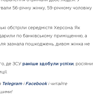
у поранення отримали двоє людей. У
вали 56-річну жінку, 59-річному чоловіку
кі обстріли середмістя Херсона. Як
дарили по банківському приміщенню, а
івля зазнала пошкоджень, дивом жінка не
го, де ЗСУ
раніше здобули успіхи
, росіяни
ції.
в
Telegram
і
Facebook
і читайте
ршими!