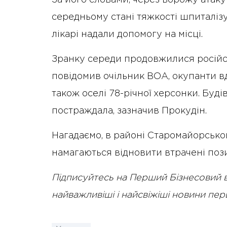
За його словами, через ворожу атак
середньому стані тяжкості шпиталізу
лікарі надали допомогу на місці.
Зранку середи продовжилися російсь
повідомив очільник ВОА, окупанти в
також оселі 78-річної херсонки. Буд
постраждала, зазначив Прокудін.
Нагадаємо, в районі Старомайорсько
намагаються відновити втрачені пози
Підписуйтесь на Перший Бізнесовий 
найважливіші і найсвіжіші новини пе