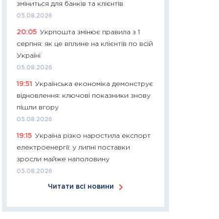
зміниться для банків та клієнтів
30.03.2026
05.08.2026
11:26
Золото по $
20:05
Укрпошта змінює правила з 1
$80: час купуват
серпня: як це вплине на клієнтів по всій
прибуток?
Україні
12.03.2026
05.08.2026
11:27
Економіка Ук
19:51
Українська економіка демонструє
що змінилося за 4
відновлення: ключові показники знову
перспективи розв
пішли вгору
стабільності
05.08.2026
24.02.2026
19:15
Україна різко наростила експорт
11:26
Споживання 
електроенергії: у липні поставки
2025–2026: струк
зросли майже наполовину
заощадження та л
05.08.2026
оцінками KSE Inst
Читати всі новини
18.02.2026
11:27
Зарплати на
— хто диктує умо