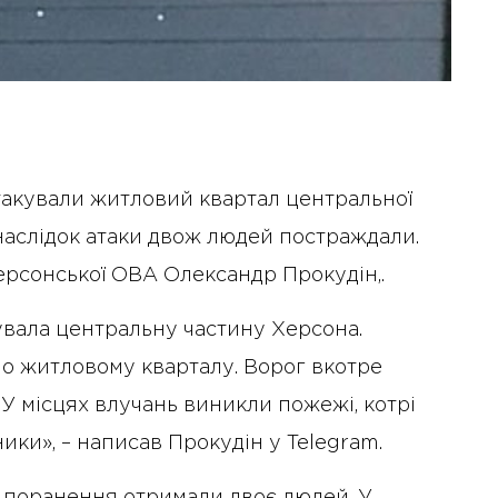
атакували житловий квартал центральної
наслідок атаки двож людей постраждали.
ерсонської ОВА Олександр Прокудін,.
кувала центральну частину Херсона.
по житловому кварталу. Ворог вкотре
 У місцях влучань виникли пожежі, котрі
ики», – написав Прокудін у Telegram.