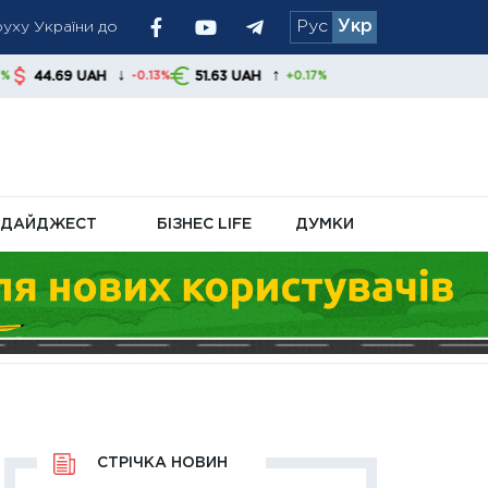
уху України до
Рус
Укр
алишаються
↓
↑
AH
51.63 UAH
-0.13%
+0.17%
 запаси США
ДАЙДЖЕСТ
БІЗНЕС LIFE
ДУМКИ
СТРІЧКА НОВИН