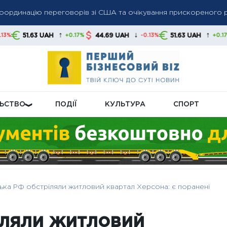
оординацію переговорів зі США та очікування прискореного р
нерів втратить право на безкоштовний проїзд: які маршрути з
↑
↓
↑
UAH
44.69 UAH
51.63 UAH
44.69 U
+0.17%
-0.13%
+0.17%
їні у додаткових комплексах Patriot, посилаючись на обмежені
ЛЬСТВО
ПОДІЇ
КУЛЬТУРА
СПОРТ
ька РФ обстріляли житловий квартал Херсона: є поранені
іляли житловий