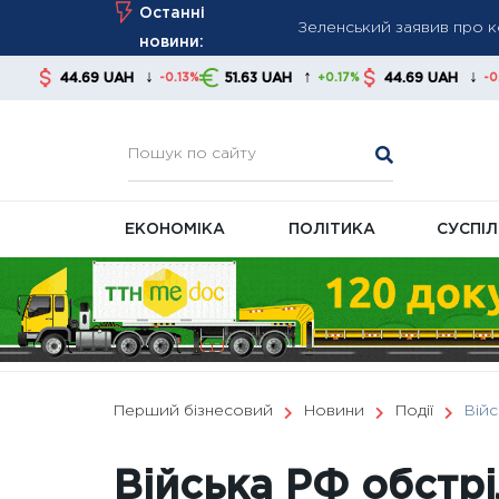
Зеленський заявив про к
Skip
Останні
ЄС
to
новини:
У серпні частина пенсіо
content
↓
↑
↓
9 UAH
51.63 UAH
44.69 UAH
51.63 
-0.13%
+0.17%
-0.13%
платними
FT: Трамп відмовив Укра
ЕКОНОМІКА
ПОЛІТИКА
СУСПІ
Перший бізнесовий
Новини
Події
Війс
Війська РФ обстр