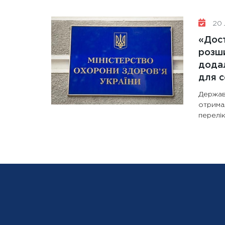
20 
«Дост
розши
додал
для с
Держав
отрима
перелік