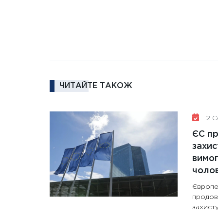
ЧИТАЙТЕ ТАКОЖ
2 Се
ЄС п
захис
вимо
чолов
Європе
продов
захисту