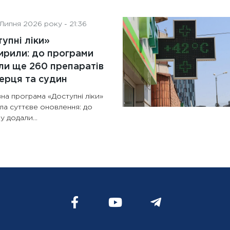
Липня 2026 року - 21:36
упні ліки»
рили: до програми
и ще 260 препаратів
ерця та судин
на програма «Доступні ліки»
ла суттєве оновлення: до
у додали...