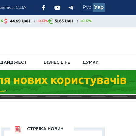
і запаси США
Рус
Укр
ру
↓
↑
AH
51.63 UAH
-0.13%
+0.17%
ДАЙДЖЕСТ
БІЗНЕС LIFE
ДУМКИ
СТРІЧКА НОВИН