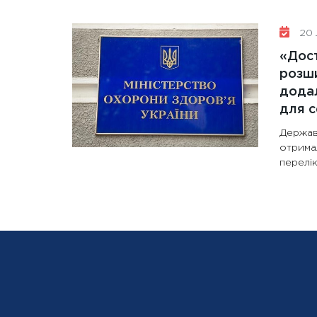
20 
«Дост
розши
додал
для с
Держав
отрима
перелік