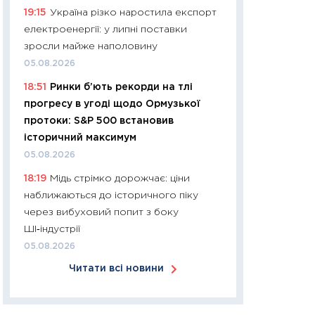
19:15
Україна різко наростила експорт
30.03.2026
електроенергії: у липні поставки
11:26
Золото по $
зросли майже наполовину
$80: час купуват
05.08.2026
прибуток?
18:51
Ринки б’ють рекорди на тлі
12.03.2026
прогресу в угоді щодо Ормузької
11:27
Економіка Ук
протоки: S&P 500 встановив
що змінилося за 4
історичний максимум
перспективи розв
05.08.2026
стабільності
18:19
Мідь стрімко дорожчає: ціни
24.02.2026
наближаються до історичного піку
11:26
Споживання 
через вибуховий попит з боку
2025–2026: струк
ШІ‑індустрії
заощадження та л
05.08.2026
оцінками KSE Inst
Читати всі новини
18.02.2026
11:27
Зарплати на
— хто диктує умо