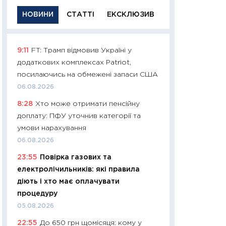
НОВИНИ
СТАТТІ
ЕКСКЛЮЗИВ
9:11
FT: Трамп відмовив Україні у
11:29
Якісна інфо
додаткових комплексах Patriot,
успішного інвест
посилаючись на обмежені запаси США
21.07.2026
06.08.2026
11:26
Як заробити
8:28
Хто може отримати пенсійну
дохідність, ризик
доплату: ПФУ уточнив категорії та
державних обліга
умови нарахування
08.07.2026
06.08.2026
11:20
Ціна здоров’
23:55
Повірка газових та
медицина майбут
електролічильників: які правила
витрати людей
діють і хто має оплачувати
01.07.2026
процедуру
11:24
Професії ма
05.08.2026
рухається освіта 
22:55
До 650 грн щомісяця: кому у
платитимуть біл