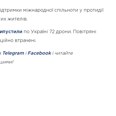
ідтримки міжнародної спільноти у протидії
них жителів.
ипустили
по Україні 72 дрони. Повітряні
ційно втрачені.
в
Telegram
і
Facebook
і читайте
ршими!