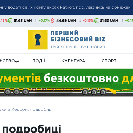
їні у додаткових комплексах Patriot, посилаючись на обмежен
йну доплату: ПФУ уточнив категорії та умови нарахування
ролічильників: які правила діють і хто має оплачувати процеду
↑
↓
↑
UAH
44.69 UAH
51.63 UAH
44.69 U
+0.17%
-0.13%
+0.17%
ЛЬСТВО
ПОДІЇ
КУЛЬТУРА
СПОРТ
хи в Херсоні: подробиці
: подробиці