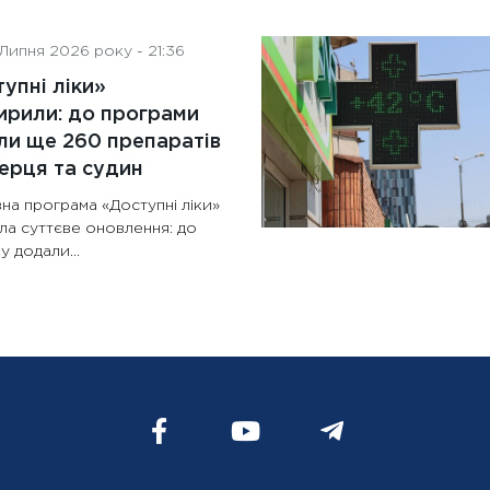
Липня 2026 року - 21:36
упні ліки»
рили: до програми
и ще 260 препаратів
ерця та судин
на програма «Доступні ліки»
ла суттєве оновлення: до
у додали...