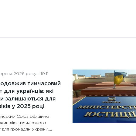
рпня 2026 року - 10:11
родовжив тимчасовий
т для українців: які
ги залишаються для
іків у 2025 році
йський Союз офіційно
жив дію тимчасового
 для громадян України,...