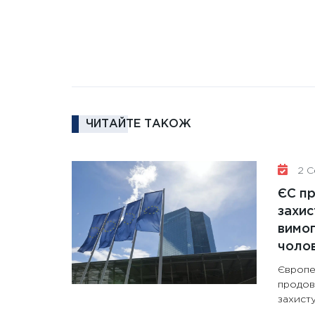
ЧИТАЙТЕ ТАКОЖ
2 Се
ЄС п
захис
вимо
чолов
Європе
продов
захисту