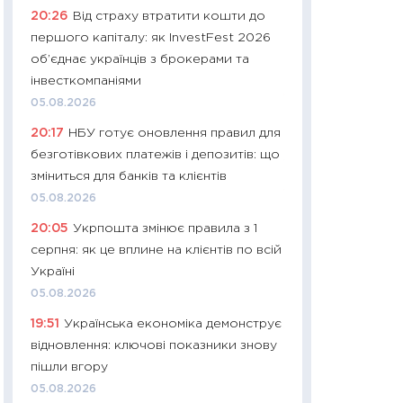
11:32
Більше зао
20:26
Від страху втратити кошти до
впевненості: як 
першого капіталу: як InvestFest 2026
поведінка україн
об’єднає українців з брокерами та
27.04.2026
інвесткомпаніями
11:28
Чому їжа зн
05.08.2026
як змінився прод
20:17
НБУ готує оновлення правил для
українців у 2026 
безготівкових платежів і депозитів: що
13.04.2026
зміниться для банків та клієнтів
11:29
Скільки нас
05.08.2026
великодній кошик
20:05
Укрпошта змінює правила з 1
власний розраху
серпня: як це вплине на клієнтів по всій
набору порівняно
Україні
оцінкою
05.08.2026
06.04.2026
19:51
Українська економіка демонструє
11:24
Скільки кош
відновлення: ключові показники знову
стримування у 202
пішли вгору
розмови з Майко
05.08.2026
арифметики пер