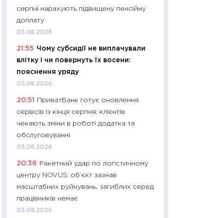
серпні нарахують підвищену пенсійну
29.06.2026
доплату
11:27
Вступ-2026 в
05.08.2026
контракту, топ ун
21:55
Чому субсидії не виплачували
правила для абіту
влітку і чи повернуть їх восени:
23.06.2026
пояснення уряду
11:29
Долар по 51,5
05.08.2026
тисяч: що наспра
20:51
ПриватБанк готує оновлення
Бюджетна деклар
сервісів із кінця серпня: клієнтів
19.06.2026
чекають зміни в роботі додатка та
11:22
Кадровий деф
обслуговуванні
вакансії: що зав
05.08.2026
найму
20:36
Ракетний удар по логістичному
11.06.2026
центру NOVUS: об’єкт зазнав
11:27
Дорожчає ще
масштабних руйнувань, загиблих серед
промислові ціни з
працівників немає
30.04.2026
05.08.2026