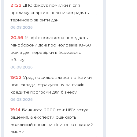
21:22
ДПС фіксує помилки після
29.06.2026
продажу квартир: власникам радять
11:27
Вступ-2026 в
терміново звірити дані
контракту, топ ун
06.08.2026
правила для абіту
20:56
Мінфін: податкова передасть
23.06.2026
Міноборони дані про чоловіків 18–60
11:29
Долар по 51,5
років для перевірки військового
тисяч: що наспра
обліку
Бюджетна деклар
06.08.2026
19.06.2026
19:52
Уряд посилює захист логістики:
11:22
Кадровий деф
нові склади, страхування вантажів і
вакансії: що зав
кредитні програми для бізнесу
найму
06.08.2026
11.06.2026
19:14
Банкнота 2000 грн: НБУ готує
11:27
Дорожчає ще
рішення, а експерти оцінюють
промислові ціни з
можливий вплив на ціни та готівковий
30.04.2026
ринок