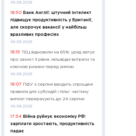
11:32
Більше зао
06.08.2026
впевненості: як 
18:50
Банк Англії: штучний інтелект
поведінка україн
підвищує продуктивність у Британії,
27.04.2026
але скорочує вакансії у найбільш
11:28
Чому їжа зн
вразливих професіях
як змінився прод
06.08.2026
українців у 2026 
18:15
ТЕЦ відновили на 65%: уряд звітує
13.04.2026
про захист II рівня, мільярдні витрати та
11:29
Скільки нас
ключові ризики перед зимою
великодній кошик
06.08.2026
власний розраху
18:07
ПФУ з серпня вводить спрощені
набору порівняно
правила для субсидій і пільг: частину
оцінкою
виплат перерахують до 24 серпня
06.04.2026
06.08.2026
11:24
Скільки кош
17:54
Війна руйнує економіку РФ:
стримування у 202
зарплати зростають, продуктивність
розмови з Майко
падає
арифметики пер