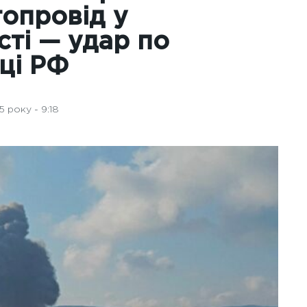
топровід у
сті — удар по
иці РФ
 року - 9:18