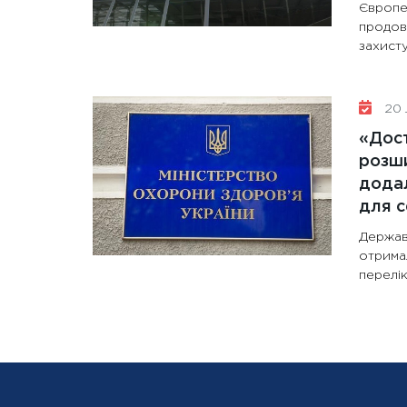
Європе
продов
захисту
20 
«Дост
розши
додал
для с
Держав
отрима
перелік