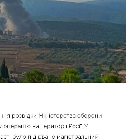
іння розвідки Міністерства оборони
операцію на території Росії. У
асті було підірвано магістральний