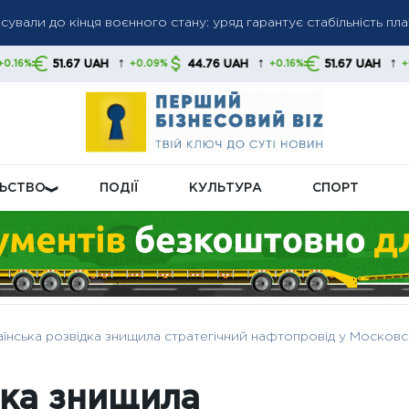
сували до кінця воєнного стану: уряд гарантує стабільність пл
гів: списання коштів без попередження стане нормою, українц
и
↑
↑
↑
AH
44.76 UAH
51.67 UAH
44.76 U
+0.09%
+0.16%
+0.09%
ну пенсійну реформу: що буде з виплатами
ЛЬСТВО
ПОДІЇ
КУЛЬТУРА
СПОРТ
їнська розвідка знищила стратегічний нафтопровід у Московськ
дка знищила