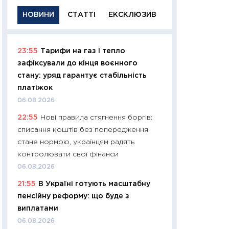
НОВИНИ
СТАТТІ
ЕКСКЛЮЗИВ
23:55
Тарифи на газ і тепло
11:29
Якісна інфо
зафіксували до кінця воєнного
успішного інвест
стану: уряд гарантує стабільність
21.07.2026
платіжок
11:26
Як заробити
06.08.2026
дохідність, ризик
22:55
Нові правила стягнення боргів:
державних обліга
списання коштів без попередження
08.07.2026
стане нормою, українцям радять
11:20
Ціна здоров’
контролювати свої фінанси
медицина майбут
06.08.2026
витрати людей
21:55
В Україні готують масштабну
01.07.2026
пенсійну реформу: що буде з
11:24
Професії ма
виплатами
рухається освіта 
06.08.2026
платитимуть біл