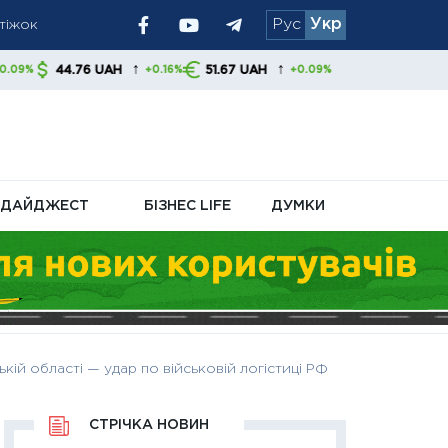
атіжок
Рус
Укр
ям радять
↑
↑
AH
51.67 UAH
+0.16%
+0.09%
ДАЙДЖЕСТ
БІЗНЕС LIFE
ДУМКИ
ій області — удар по військовій логістиці РФ
СТРІЧКА НОВИН