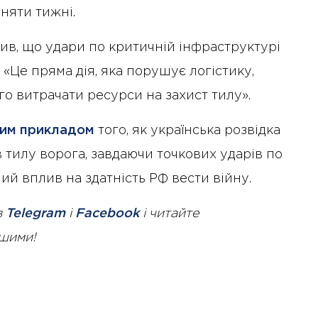
няти тижні.
в, що удари по критичній інфраструктурі
 «Це пряма дія, яка порушує логістику,
о витрачати ресурси на захист тилу».
вим прикладом
того, як українська розвідка
в тилу ворога, завдаючи точкових ударів по
мий вплив на здатність РФ вести війну.
в
Telegram
і
Facebook
і читайте
ршими!