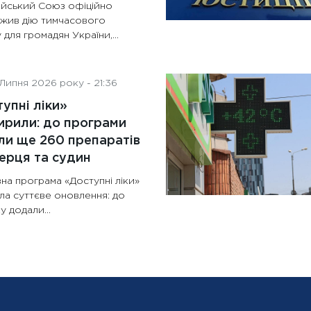
йський Союз офіційно
жив дію тимчасового
 для громадян України,...
Липня 2026 року - 21:36
упні ліки»
рили: до програми
и ще 260 препаратів
ерця та судин
на програма «Доступні ліки»
ла суттєве оновлення: до
у додали...