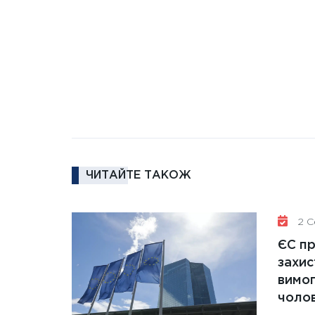
ЧИТАЙТЕ ТАКОЖ
2 Се
ЄС п
захис
вимо
чолов