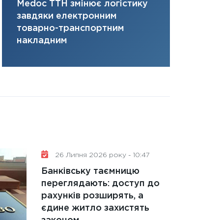
Medoc ТТН змінює логістику
платить за 
31.12.2025
завдяки електронним
там, де ви
Читати в
товарно-транспортним
накладним
26 Липня 2026 року - 10:47
Банківську таємницю
переглядають: доступ до
рахунків розширять, а
єдине житло захистять