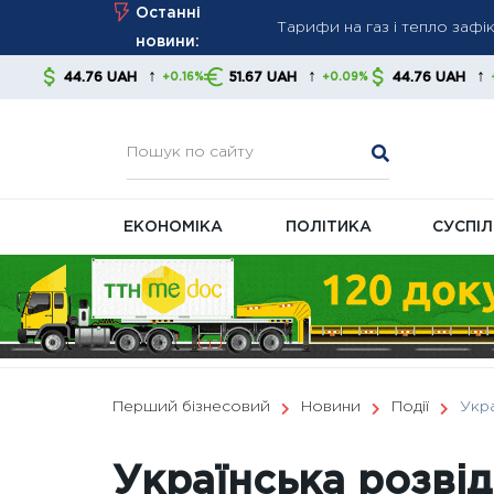
Тарифи на газ і тепло зафік
Skip
Останні
Нові правила стягнення бор
to
новини:
контролювати свої фінанс
content
↑
↑
↑
UAH
51.67 UAH
44.76 UAH
51.67 U
+0.16%
+0.09%
+0.16%
В Україні готують масштаб
ЕКОНОМІКА
ПОЛІТИКА
СУСПІ
Перший бізнесовий
Новини
Події
Укра
Українська розві