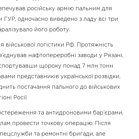
зпечував російську армію пальним для
и ГУР, одночасно виведено з ладу всі три
ралізувало його роботу.
я військової логістики РФ. Протяжність
з’єднував нафтопереробні заводи у Рязані,
нспортувавши щороку понад 7 млн тонн
овами представників української розвідки,
днить постачання пального до військових
оні Росії.
остереження та антидроновими бар’єрами,
илам провести точкову операцію. Після
спецслужби та ремонтні бригади, але