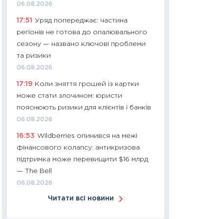
06.08.2026
30.03.2026
17:51
Уряд попереджає: частина
11:26
Золото по $
регіонів не готова до опалювального
$80: час купуват
сезону — названо ключові проблеми
прибуток?
та ризики
12.03.2026
06.08.2026
11:27
Економіка Ук
17:19
Коли зняття грошей із картки
що змінилося за 4
може стати злочином: юристи
перспективи розв
пояснюють ризики для клієнтів і банків
стабільності
06.08.2026
24.02.2026
16:53
Wildberries опинився на межі
11:26
Споживання 
фінансового колапсу: антикризова
2025–2026: струк
підтримка може перевищити $16 млрд
заощадження та л
— The Bell
оцінками KSE Inst
06.08.2026
18.02.2026
Читати всі новини
11:27
Зарплати на
— хто диктує умо