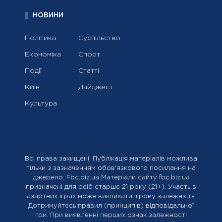
НОВИНИ
Політика
Суспільство
Економіка
Спорт
Події
Статті
Київ
Дайджест
Культура
Всі права захищені. Публікація матеріалів можлива
тільки з зазначенням обов'язкового посилання на
джерело: Fbc.biz.ua Матеріали сайту fbc.biz.ua
призначені для осіб старше 21 року (21+). Участь в
азартних іграх може викликати ігрову залежність.
Дотримуйтесь правил (принципів) відповідальної
гри. При виявленні перших ознак залежності