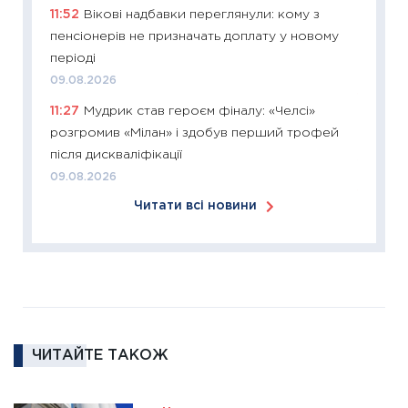
11:27
Ек
11:52
Вікові надбавки переглянули: кому з
змінило
пенсіонерів не призначать доплату у новому
розвитк
періоді
24.02.2
09.08.2026
11:26
Сп
11:27
Мудрик став героєм фіналу: «Челсі»
2026: 
розгромив «Мілан» і здобув перший трофей
ліквідн
після дискваліфікації
18.02.20
09.08.2026
11:27
За
Читати всі новини
диктує
16.02.20
11:30
Ре
роль US
та зни
30.01.20
ЧИТАЙТЕ ТАКОЖ
11:30
Кр
роблять