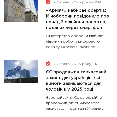
28.01.20
9 Серпня 2026 року - 9:14
11:28
Де
«Армія+» набирає обертів:
гранто
Міноборони повідомило про
понад 3 мільйони рапортів,
13.01.20
поданих через смартфон
11:30
Ст
Міністерство оборони підбило
майбут
підсумки роботи цифрового
31.12.20
сервісу «Армія+» і заявило...
2 Серпня 2026 року - 10:11
ЄС продовжив тимчасовий
захист для українців: які
вимоги залишаються для
чоловіків у 2025 році
Європейський Союз офіційно
продовжив дію тимчасового
захисту для громадян України,...