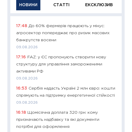
НОВИНИ
СТАТТІ
ЕКСКЛЮЗИВ
17:48
До 60% фермерів працюють у мінус:
11:29
Як
агросектор попереджає про ризик масових
інвест
банкрутств восени
21.07.20
09.08.2026
11:26
Як
17:16
FAZ: у ЄС пропонують створити нову
ризики
структуру для управління замороженими
облігац
активами РФ
08.07.2
09.08.2026
11:20
Ці
16:53
Сербія надасть Україні 2 млн євро: кошти
майбут
спрямують на підтримку енергетичної стійкості
01.07.2
09.08.2026
11:24
Пр
16:18
Щомісячна доплата 320 грн: кому
освіта 
призначають надбавку та які документи
29.06.2
потрібні для оформлення
11:27
Вс