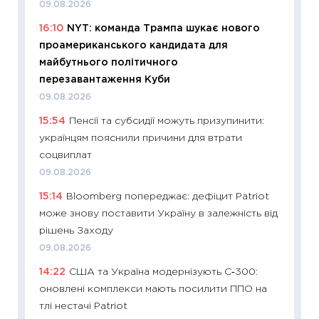
09.08.2026
топ уні
16:10
NYT: команда Трампа шукає нового
абітурі
проамериканського кандидата для
23.06.2
майбутнього політичного
11:29
До
перезавантаження Куби
наспра
09.08.2026
2027–2
15:54
Пенсії та субсидії можуть призупинити:
19.06.20
українцям пояснили причини для втрати
11:22
Ка
соцвиплат
що зав
09.08.2026
11.06.20
15:14
Bloomberg попереджає: дефіцит Patriot
11:27
До
може знову поставити Україну в залежність від
ціни зм
рішень Заходу
30.04.2
09.08.2026
11:32
Бі
14:22
США та Україна модернізують С‑300:
впевне
оновлені комплекси мають посилити ППО на
поведін
тлі нестачі Patriot
27.04.2