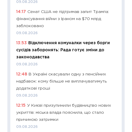
09.08.2026
11:28
Чо
14:17
Сенат США не підтримав запит Трампа:
змінив
фінансування війни з Іраном на $70 млрд
2026 р
заблоковано
13.04.20
09.08.2026
11:29
Ск
13:53
Відключення комуналки через борги
кошик 
сусідів заборонять: Рада готує зміни до
базово
законодавства
оцінко
09.08.2026
06.04.2
12:48
В Україні скасували одну з пенсійних
11:24
Ск
надбавок: кому більше не виплачуватимуть
у 2026
додаткові гроші
KSE до
09.08.2026
30.03.2
12:15
У Києві призупинили будівництво нових
11:26
Зо
укриттів: міська влада пояснила, що стало
купува
причиною затримки
12.03.20
09.08.2026