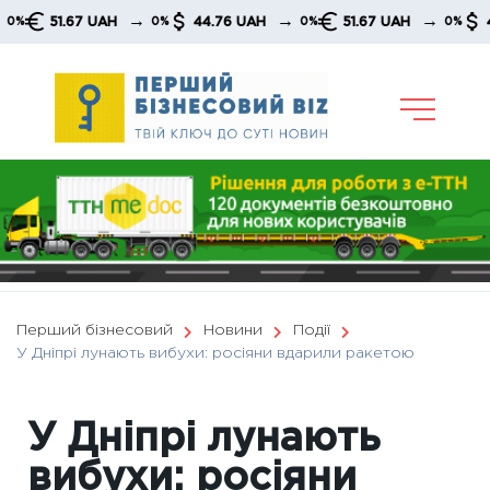
Skip
→
→
→
51.67 UAH
44.76 UAH
51.67 UAH
44.7
0%
0%
0%
to
content
Перший бізнесовий
Новини
Події
У Дніпрі лунають вибухи: росіяни вдарили ракетою
У Дніпрі лунають
вибухи: росіяни