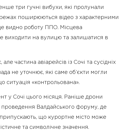
нше три гучні вибухи, які пролунали
мережах поширюються відео з характерними
 де видно роботу ППО. Місцева
не виходити на вулицю та залишатися в
але частина авіарейсів із Сочі та сусідніх
ада не уточнює, які саме об’єкти могли
що ситуація «контрольована».
т у Сочі цього місяця. Раніше дрони
я проведення Валдайського форуму, де
 припускають, що курортне місто може
істичне та символічне значення.