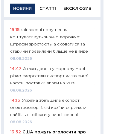
НОВИНИ
СТАТТІ
ЕКСКЛЮЗИВ
15:15
Фінансові порушення
11:29
Якісна інфо
коштуватимуть значно дорожче:
успішного інвест
штрафи зростають, а сховатися за
21.07.2026
старими правилами більше не вийде
11:26
Як заробити
08.08.2026
дохідність, ризик
14:47
Атаки дронів у Чорному морі
державних обліга
різко скоротили експорт казахської
08.07.2026
нафти: поставки впали на 20%
11:20
Ціна здоров’
08.08.2026
медицина майбут
14:16
Україна збільшила експорт
витрати людей
електроенергії: які країни отримали
01.07.2026
найбільші обсяги у липні–серпні
11:24
Професії ма
08.08.2026
рухається освіта 
13:52
США можуть оголосити про
платитимуть біл