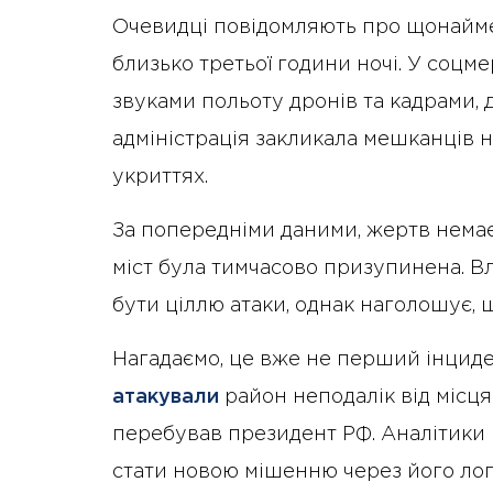
Очевидці повідомляють про щонайме
близько третьої години ночі. У соц
звуками польоту дронів та кадрами,
адміністрація закликала мешканців 
укриттях.
За попередніми даними, жертв немає, 
міст була тимчасово призупинена. Вл
бути ціллю атаки, однак наголошує, 
Нагадаємо, це вже не перший інциден
атакували
район неподалік від місц
перебував президент РФ. Аналітики
стати новою мішенню через його лог