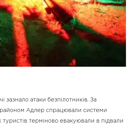
чі зазнало атаки безпілотників. За
д районом Адлер спрацювали системи
х туристів терміново евакуювали в підвали