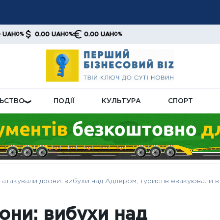
рі різко скоротили експорт казахської нафти: поставки впали
електроенергії: які країни отримали найбільші обсяги у липні–
0.00 UAH
0.00 UAH
0%
0%
ватимуть значно дорожче: штрафи зростають, а сховатися з
ЛЬСТВО
ПОДІЇ
КУЛЬТУРА
СПОРТ
 атакували дрони: вибухи над Адлером, туристів евакуювали в
они: вибухи над