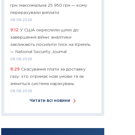
грн, максимальна 25 950 грн — кому
30.03.2026
перерахували виплати
11:26
Золото по $
08.08.2026
$80: час купуват
9:12
У США окреслили шлях до
прибуток?
завершення війни: аналітики
12.03.2026
закликають посилити тиск на Кремль
11:27
Економіка Ук
— National Security Journal
що змінилося за 4
08.08.2026
перспективи розв
8:29
Скасування плати за доставку
стабільності
газу: хто отримає нові умови та як
24.02.2026
зміниться система нарахувань
11:26
Споживання 
08.08.2026
2025–2026: струк
Читати всі новини
заощадження та л
оцінками KSE Inst
18.02.2026
11:27
Зарплати на
— хто диктує умо