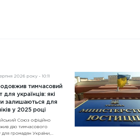
рпня 2026 року - 10:11
родовжив тимчасовий
т для українців: які
ги залишаються для
іків у 2025 році
йський Союз офіційно
жив дію тимчасового
 для громадян України,...