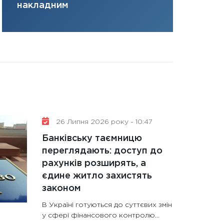
накладним
31.12.2025
Читати в
26 Липня 2026 року - 10:47
Банківську таємницю
переглядають: доступ до
рахунків розширять, а
єдине житло захистять
законом
В Україні готуються до суттєвих змін
у сфері фінансового контролю...