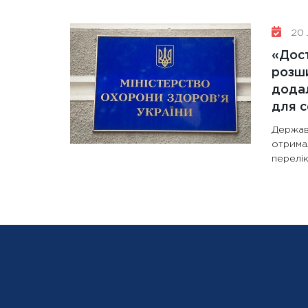
20 
«Дост
розши
додал
для с
Держав
отрима
перелік