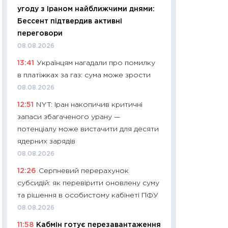
угоду з Іраном найближчими днями:
29.06.2026
Бессент підтвердив активні
11:27
Вступ-2026 в
переговори
контракту, топ ун
08.08.2026
правила для абіту
13:41
Українцям нагадали про помилку
23.06.2026
в платіжках за газ: сума може зрости
11:29
Долар по 51,5
08.08.2026
тисяч: що наспра
12:51
NYT: Іран накопичив критичні
Бюджетна деклар
запаси збагаченого урану —
19.06.2026
потенціалу може вистачити для десяти
11:22
Кадровий деф
ядерних зарядів
вакансії: що зав
08.08.2026
найму
12:26
Серпневий перерахунок
11.06.2026
субсидій: як перевірити оновлену суму
11:27
Дорожчає ще
та рішення в особистому кабінеті ПФУ
промислові ціни з
08.08.2026
30.04.2026
11:58
Кабмін готує перезавантаження