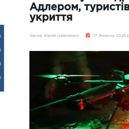
Адлером, туристі
укриття
Автор: Юрий Шевченко
17 Жовтня 2025 р