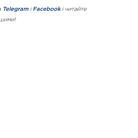
в
Telegram
і
Facebook
і читайте
ршими!