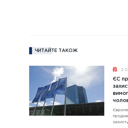
ЧИТАЙТЕ ТАКОЖ
2 Се
ЄС п
захис
вимо
чолов
Європе
продов
захисту