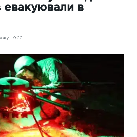
в евакуювали в
оку - 9:20