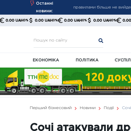
Skip
Останні
Атаки дронів у Чорному мо
to
новини:
Україна збільшила експорт 
content
UAH
0.00 UAH
0.00 UAH
0.00 UAH
0.00 UAH
0%
0%
0%
0%
0%
Фінансові порушення кошту
правилами більше не вийде
ЕКОНОМІКА
ПОЛІТИКА
СУСПІ
Перший бізнесовий
Новини
Події
Сочі
Сочі атакували др