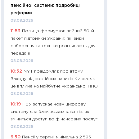
11:32
Більше зао
пенсійної системи: подробиці
впевненості: як 
реформи
поведінка україн
08.08.2026
27.04.2026
11:53
Польща формує ювілейний 50-й
11:28
Чому їжа зн
пакет підтримки України: які види
як змінився прод
озброєння та техніки розглядають для
українців у 2026 
передачі
13.04.2026
08.08.2026
11:29
Скільки нас
10:52
NYT повідомляє про втому
великодній кошик
Заходу від постійних запитів Києва: як
власний розраху
це вплине на майбутнє української ППО
набору порівняно
08.08.2026
оцінкою
10:19
НБУ запускає нову цифрову
06.04.2026
систему для банківських клієнтів: як
11:24
Скільки кош
зміниться доступ до фінансових послуг
стримування у 202
08.08.2026
розмови з Майко
9:50
Пенсії у серпні: мінімальна 2 595
арифметики пер