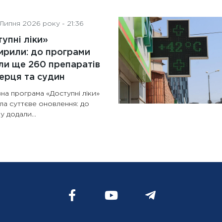
Липня 2026 року - 21:36
упні ліки»
рили: до програми
и ще 260 препаратів
ерця та судин
на програма «Доступні ліки»
ла суттєве оновлення: до
у додали...