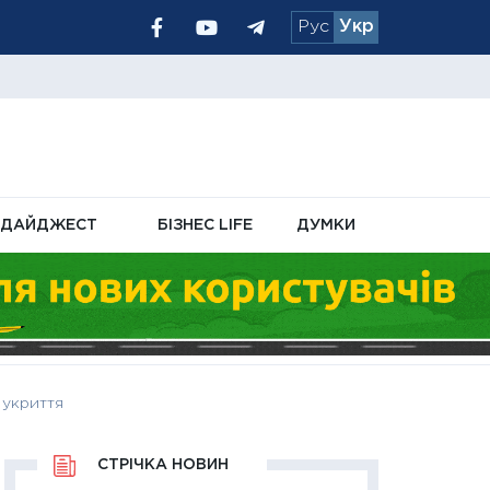
Рус
Укр
 на 20%
серпні
а старими
ДАЙДЖЕСТ
БІЗНЕС LIFE
ДУМКИ
 укриття
СТРІЧКА НОВИН