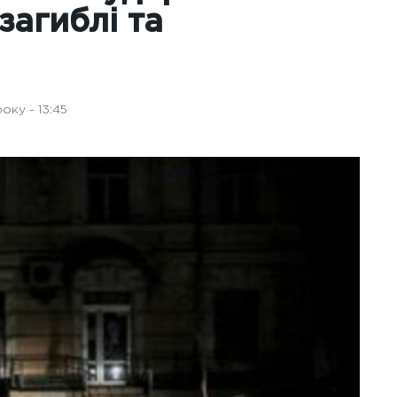
загиблі та
оку - 13:45