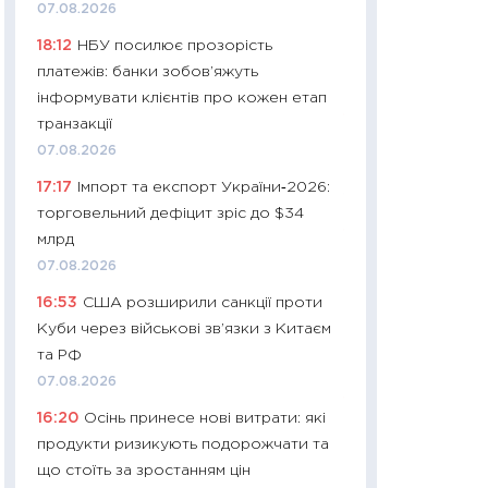
11:32
Більше зао
07.08.2026
впевненості: як 
18:12
НБУ посилює прозорість
поведінка україн
платежів: банки зобов’яжуть
27.04.2026
інформувати клієнтів про кожен етап
11:28
Чому їжа зн
транзакції
як змінився прод
07.08.2026
українців у 2026 
17:17
Імпорт та експорт України‑2026:
13.04.2026
торговельний дефіцит зріс до $34
11:29
Скільки нас
млрд
великодній кошик
07.08.2026
власний розраху
16:53
США розширили санкції проти
набору порівняно
Куби через військові зв’язки з Китаєм
оцінкою
та РФ
06.04.2026
07.08.2026
11:24
Скільки кош
16:20
Осінь принесе нові витрати: які
стримування у 202
продукти ризикують подорожчати та
розмови з Майко
що стоїть за зростанням цін
арифметики пер