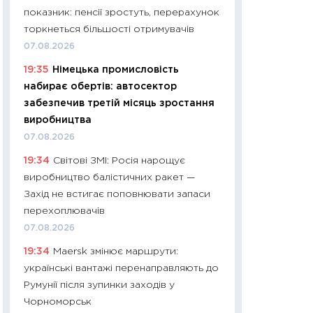
показник: пенсії зростуть, перерахунок
29.06.2026
торкнеться більшості отримувачів
11:27
Вступ-2026 в
07.08.2026
контракту, топ ун
19:35
Німецька промисловість
правила для абіту
набирає обертів: автосектор
23.06.2026
забезпечив третій місяць зростання
11:29
Долар по 51,5
виробництва
тисяч: що наспра
07.08.2026
Бюджетна деклар
19:34
Світові ЗМІ: Росія нарощує
19.06.2026
виробництво балістичних ракет —
11:22
Кадровий деф
Захід не встигає поповнювати запаси
вакансії: що зав
перехоплювачів
найму
07.08.2026
11.06.2026
19:34
Maersk змінює маршрути:
11:27
Дорожчає ще
українські вантажі перенаправляють до
промислові ціни з
Румунії після зупинки заходів у
30.04.2026
Чорноморськ