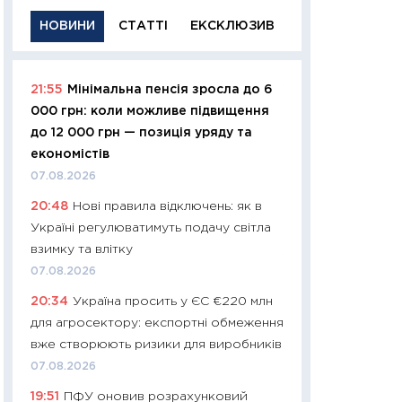
НОВИНИ
СТАТТІ
ЕКСКЛЮЗИВ
21:55
Мінімальна пенсія зросла до 6
11:29
Якісна інфо
000 грн: коли можливе підвищення
успішного інвест
до 12 000 грн — позиція уряду та
21.07.2026
економістів
11:26
Як заробити
07.08.2026
дохідність, ризик
20:48
Нові правила відключень: як в
державних обліга
Україні регулюватимуть подачу світла
08.07.2026
взимку та влітку
11:20
Ціна здоров’
07.08.2026
медицина майбут
20:34
Україна просить у ЄС €220 млн
витрати людей
для агросектору: експортні обмеження
01.07.2026
вже створюють ризики для виробників
11:24
Професії ма
07.08.2026
рухається освіта 
19:51
ПФУ оновив розрахунковий
платитимуть біл