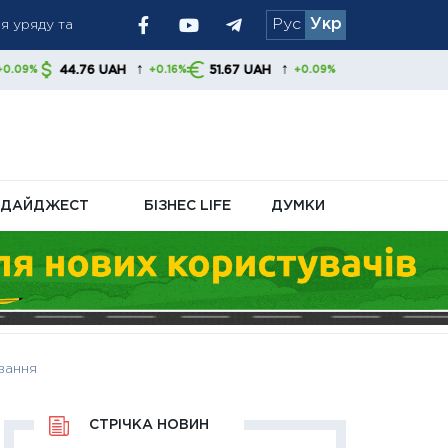
я уряду та
Рус
Укр
↑
↑
6 UAH
51.67 UAH
+0.16%
+0.09%
ризики для
ДАЙДЖЕСТ
БІЗНЕС LIFE
ДУМКИ
ування
СТРІЧКА НОВИН