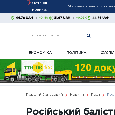
Мінімальна пенсія зросла
Skip
Останні
економістів
to
новини:
Нові правила відключень: 
content
↑
↑
↑
6 UAH
51.67 UAH
44.76 UAH
51.6
+0.16%
+0.09%
+0.16%
Україна просить у ЄС €2
виробників
ЕКОНОМІКА
ПОЛІТИКА
СУСПІ
Перший бізнесовий
Новини
Події
Росі
Російський баліст