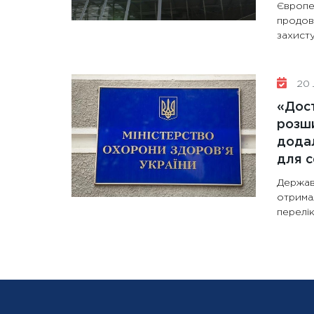
Європе
продов
захисту
20 
«Дост
розши
додал
для с
Держав
отрима
перелік