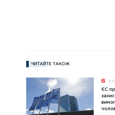
ЧИТАЙТЕ ТАКОЖ
2 Се
ЄС п
захис
вимо
чолов