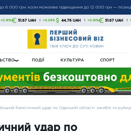
 до 6 000 грн: коли можливе підвищення до 12 000 грн — позиці
як в Україні регулюватимуть подачу світла взимку та влітку
↑
↑
↑
7 UAH
44.76 UAH
51.67 UAH
44.7
+0.09%
+0.16%
+0.09%
20 млн для агросектору: експортні обмеження вже створюють 
ЛЬСТВО
ПОДІЇ
КУЛЬТУРА
СПОРТ
йський балістичний удар по Одеській області: загиблі та руйн
ичний удар по