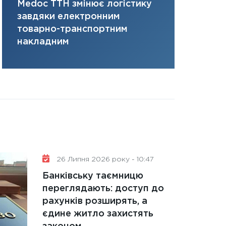
Medoc ТТН змінює логістику
платить за 
31.12.2025
завдяки електронним
там, де ви
Читати в
товарно-транспортним
накладним
26 Липня 2026 року - 10:47
Банківську таємницю
переглядають: доступ до
рахунків розширять, а
єдине житло захистять