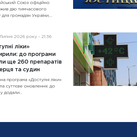
йський Союз офіційно
жив дію тимчасового
 для громадян України,...
Липня 2026 року - 21:36
упні ліки»
рили: до програми
и ще 260 препаратів
ерця та судин
на програма «Доступні ліки»
ла суттєве оновлення: до
у додали...