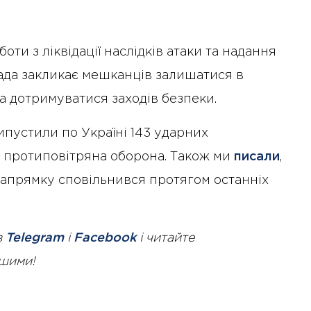
ти з ліквідації наслідків атаки та надання
ада закликає мешканців залишатися в
та дотримуватися заходів безпеки.
випустили по Україні 143 ударних
ла протиповітряна оборона. Також ми
писали
,
напрямку сповільнився протягом останніх
в
Telegram
і
Facebook
і читайте
ршими!