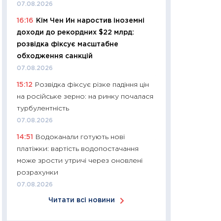
07.08.2026
30.03.2026
16:16
Кім Чен Ин наростив іноземні
11:26
Золото по $
доходи до рекордних $22 млрд:
$80: час купуват
розвідка фіксує масштабне
прибуток?
обходження санкцій
12.03.2026
07.08.2026
11:27
Економіка Ук
15:12
Розвідка фіксує різке падіння цін
що змінилося за 4
на російське зерно: на ринку почалася
перспективи розв
турбулентність
стабільності
07.08.2026
24.02.2026
14:51
Водоканали готують нові
11:26
Споживання 
платіжки: вартість водопостачання
2025–2026: струк
може зрости утричі через оновлені
заощадження та л
розрахунки
оцінками KSE Inst
07.08.2026
18.02.2026
Читати всі новини
11:27
Зарплати на
— хто диктує умо