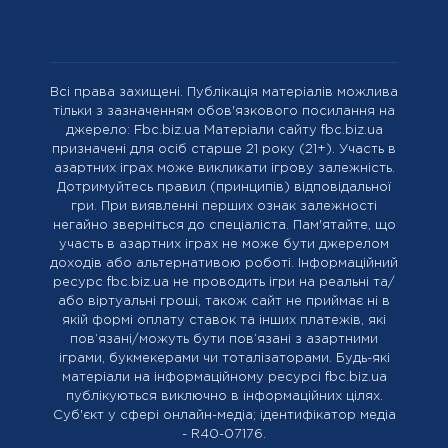
Всі права захищені. Публікація матеріалів можлива
тільки з зазначенням обов'язкового посилання на
джерело: Fbc.biz.ua Матеріали сайту fbc.biz.ua
призначені для осіб старше 21 року (21+). Участь в
азартних іграх може викликати ігрову залежність.
Дотримуйтесь правил (принципів) відповідальної
гри. При виявленні перших ознак залежності
негайно зверніться до спеціаліста. Пам'ятайте, що
участь в азартних іграх не може бути джерелом
доходів або альтернативою роботі. Інформаційний
ресурс fbc.biz.ua не проводить ігри на реальні та/
або віртуальні гроші, також сайт не приймає ні в
якій формі оплату ставок та інших платежів, які
пов’язані/можуть бути пов’язані з азартними
іграми, букмекерами чи тоталізаторами. Будь-які
матеріали на інформаційному ресурсі fbc.biz.ua
публікуються виключно в інформаційних цілях.
Cуб'єкт у сфері онлайн-медіа; ідентифікатор медіа
- R40-07176.