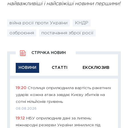
найважливіші і найсвіжіші новини першими!
війна росії проти України
КНДР
озброєння
постачання зброї росії
СТРІЧКА НОВИН
НОВИНИ
СТАТТІ
ЕКСКЛЮЗИВ
19:20
Столиця оприлюднила вартість ракетних
11:29
Як
ударів: кожна атака завдає Києву збитків на
інвест
сотні мільйонів гривень
21.07.20
08.08.2026
11:26
Як
19:12
НБУ оприлюднив дані за липень:
ризики
міжнародні резерви України змінилися під
облігац