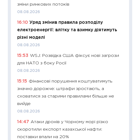
що зав
зміни ринкових потоків
11.06.20
08.08.2026
11:27
До
16:10
Уряд змінив правила розподілу
ціни зм
електроенергії: влітку та взимку діятимуть
30.04.2
різні моделі
11:32
Бі
08.08.2026
впевне
15:53
WSJ: Розвідка США фіксує нові загрози
поведін
для НАТО з боку Росії
27.04.2
08.08.2026
11:28
Чо
15:15
Фінансові порушення коштуватимуть
змінив
значно дорожче: штрафи зростають, а
2026 р
сховатися за старими правилами більше не
13.04.20
вийде
11:29
Ск
08.08.2026
кошик 
14:47
Атаки дронів у Чорному морі різко
базово
скоротили експорт казахської нафти:
оцінко
поставки впали на 20%