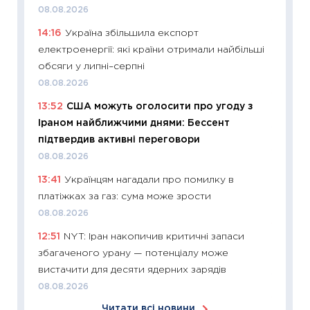
06.04.2
08.08.2026
11:24
Ск
14:16
Україна збільшила експорт
у 2026
електроенергії: які країни отримали найбільші
KSE до
обсяги у липні–серпні
30.03.2
08.08.2026
11:26
Зо
13:52
США можуть оголосити про угоду з
купува
Іраном найближчими днями: Бессент
12.03.20
підтвердив активні переговори
11:27
Ек
08.08.2026
змінило
13:41
Українцям нагадали про помилку в
розвитк
платіжках за газ: сума може зрости
24.02.2
08.08.2026
11:26
Сп
12:51
NYT: Іран накопичив критичні запаси
2026: 
збагаченого урану — потенціалу може
ліквідн
вистачити для десяти ядерних зарядів
18.02.20
08.08.2026
11:27
За
Читати всі новини