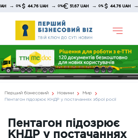
Skip
→
→
→
→
44.76 UAH
51.67 UAH
44.76 UAH
0%
0%
0%
0%
to
content
Перший бізнесовий
Новини
Мир
Пентагон підозрює КНДР у постачаннях зброї росії
Пентагон підозрює
КНДР у постачаннях