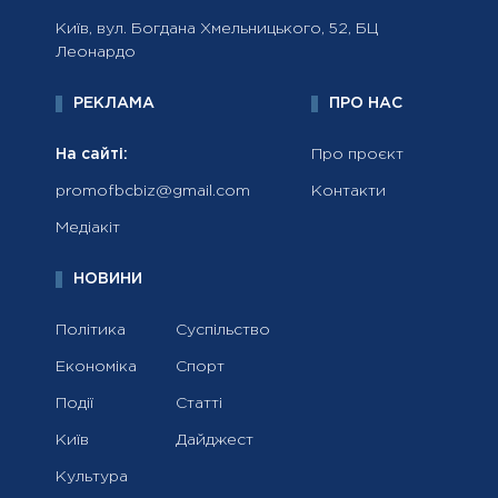
Київ, вул. Богдана Хмельницького, 52, БЦ
Леонардо
РЕКЛАМА
ПРО НАС
На сайті:
Про проєкт
promofbcbiz@gmail.com
Контакти
Медіакіт
НОВИНИ
Політика
Суспільство
Економіка
Спорт
Події
Статті
Київ
Дайджест
Культура