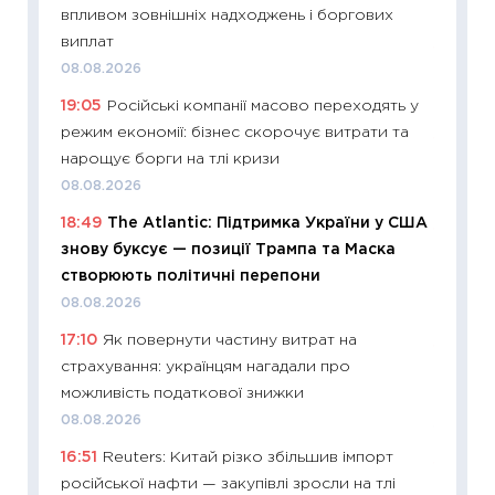
впливом зовнішніх надходжень і боргових
08.07.2
виплат
11:20
Ці
08.08.2026
майбут
19:05
Російські компанії масово переходять у
01.07.2
режим економії: бізнес скорочує витрати та
11:24
Пр
нарощує борги на тлі кризи
освіта 
08.08.2026
29.06.2
18:49
The Atlantic: Підтримка України у США
11:27
Вс
знову буксує — позиції Трампа та Маска
топ уні
створюють політичні перепони
абітурі
08.08.2026
23.06.2
17:10
Як повернути частину витрат на
11:29
До
страхування: українцям нагадали про
наспра
можливість податкової знижки
2027–2
08.08.2026
19.06.20
16:51
Reuters: Китай різко збільшив імпорт
11:22
Ка
російської нафти — закупівлі зросли на тлі