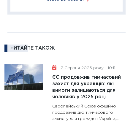
диктує
16.02.20
11:30
Ре
роль US
та зни
30.01.20
ЧИТАЙТЕ ТАКОЖ
11:30
Кр
роблять
28.01.20
2 Серпня 2026 року - 10:11
11:28
Де
ЄС продовжив тимчасовий
гранто
захист для українців: які
вимоги залишаються для
13.01.20
чоловіків у 2025 році
11:30
Ст
Європейський Союз офіційно
майбут
продовжив дію тимчасового
31.12.20
захисту для громадян України,...