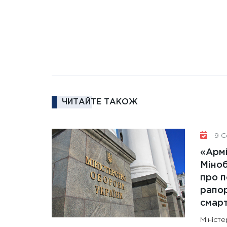
ЧИТАЙТЕ ТАКОЖ
9 С
«Армі
Міно
про п
рапор
смар
Мініст