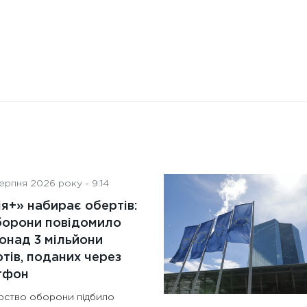
ерпня 2026 року - 9:14
я+» набирає обертів:
борони повідомило
онад 3 мільйони
тів, поданих через
тфон
ерство оборони підбило