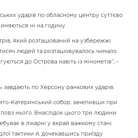
йських ударів по обласному центру суттєво
иняються ні на годину.
трів, який розташований на узбережжі
 тисяч людей та розташовувалось чимало
уються до Острова навіть із мінометів”, –
ль завдають по Херсону ранкових ударів.
вято-Катеринський собор, зачепивши при
повз нього. Внаслідок цього три людини
ебуває в лікарні у вкрай важкому стані.
длої тактики й, дочекавшись приїзду