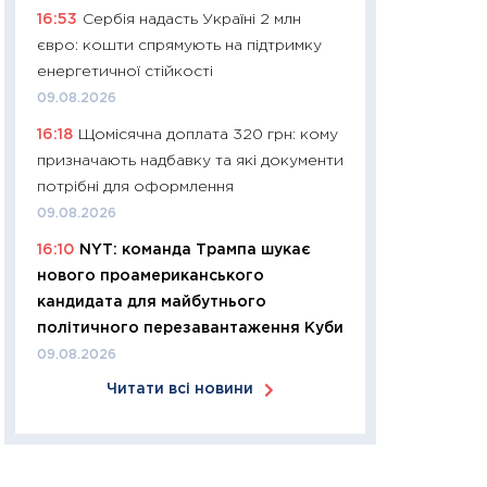
16:53
Сербія надасть Україні 2 млн
30.03.2026
євро: кошти спрямують на підтримку
11:26
Золото по $
енергетичної стійкості
$80: час купуват
09.08.2026
прибуток?
16:18
Щомісячна доплата 320 грн: кому
12.03.2026
призначають надбавку та які документи
11:27
Економіка Ук
потрібні для оформлення
що змінилося за 4
09.08.2026
перспективи розв
16:10
NYT: команда Трампа шукає
стабільності
нового проамериканського
24.02.2026
кандидата для майбутнього
11:26
Споживання 
політичного перезавантаження Куби
2025–2026: струк
09.08.2026
заощадження та л
Читати всі новини
оцінками KSE Inst
18.02.2026
11:27
Зарплати на
— хто диктує умо