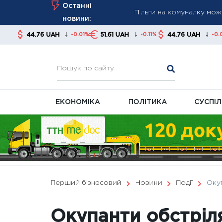
Пільги на комуналку мож
Skip
Останні
to
ПФУ попередив про ризи
новини:
content
Пенсії перераховуватимут
↓
↓
↓
6 UAH
51.61 UAH
44.76 UAH
51.61 U
-0.01%
-0.11%
-0.01%
ЕКОНОМІКА
ПОЛІТИКА
СУСПІ
Перший бізнесовий
Новини
Події
Окуп
Окупанти обстріл