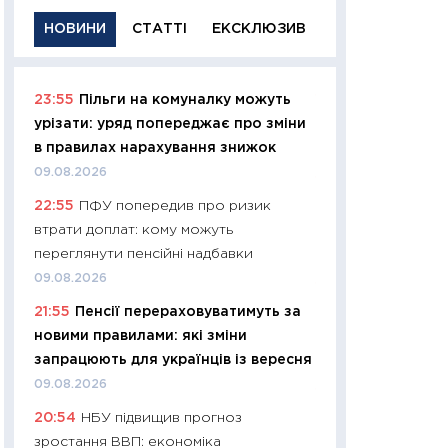
НОВИНИ
СТАТТІ
ЕКСКЛЮЗИВ
23:55
Пільги на комуналку можуть
11:29
Якісна інфо
урізати: уряд попереджає про зміни
успішного інвест
в правилах нарахування знижок
21.07.2026
09.08.2026
11:26
Як заробити
22:55
ПФУ попередив про ризик
дохідність, ризик
втрати доплат: кому можуть
державних обліга
переглянути пенсійні надбавки
08.07.2026
09.08.2026
11:20
Ціна здоров’
21:55
Пенсії перераховуватимуть за
медицина майбут
новими правилами: які зміни
витрати людей
запрацюють для українців із вересня
01.07.2026
09.08.2026
11:24
Професії ма
20:54
НБУ підвищив прогноз
рухається освіта 
зростання ВВП: економіка
платитимуть біл