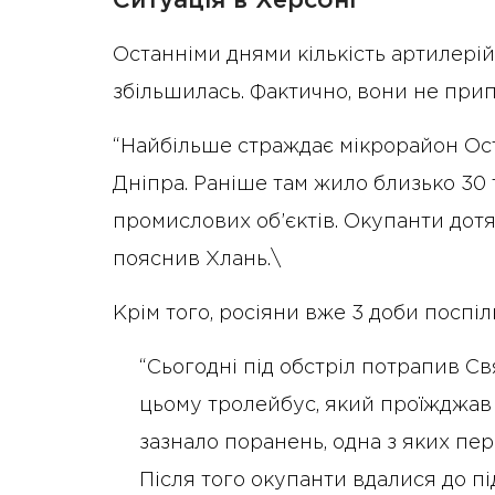
Ситуація в Херсоні
Останніми днями кількість артилері
збільшилась. Фактично, вони не прип
“Найбільше страждає мікрорайон Ос
Дніпра. Раніше там жило близько 30
промислових об’єктів. Окупанти дотяг
пояснив Хлань.\
Крім того, росіяни вже 3 доби поспі
“Сьогодні під обстріл потрапив С
цьому тролейбус, який проїжджав 
зазнало поранень, одна з яких пер
Після того окупанти вдалися до пі