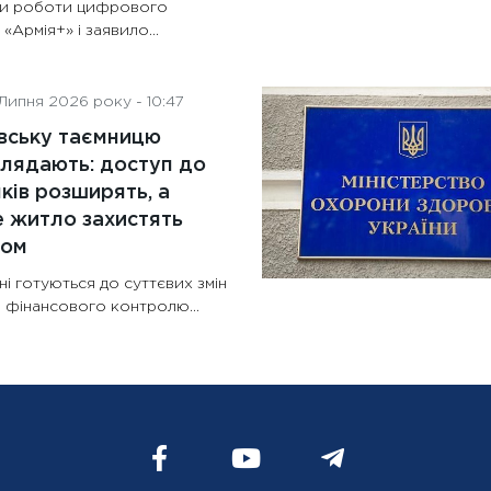
ки роботи цифрового
 «Армія+» і заявило...
Липня 2026 року - 10:47
вську таємницю
лядають: доступ до
ків розширять, а
 житло захистять
ном
ні готуються до суттєвих змін
 фінансового контролю...