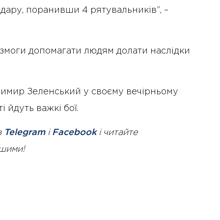
дару, поранивши 4 рятувальників”, –
ь змоги допомагати людям долати наслідки
димир Зеленський у своєму вечірньому
і йдуть важкі бої.
в
Telegram
і
Facebook
і читайте
ршими!