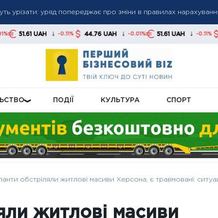
уть урізати: уряд попереджає про зміни в правилах нарахуван
к втрати доплат: кому можуть переглянути пенсійні надбавки
ь за новими правилами: які зміни запрацюють для українців із
↓
↓
↓
AH
44.76 UAH
51.61 UAH
44.76 UAH
-0.11%
-0.01%
-0.11%
ЛЬСТВО
ПОДІЇ
КУЛЬТУРА
СПОРТ
анти обстріляли житлові масиви Херсона, є травмовані: ситуац
яли житлові масиви