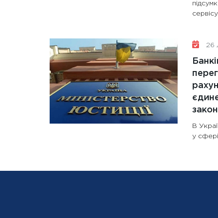
підсум
сервісу
26 
Банкі
перег
рахун
єдине
зако
В Украї
у сфері