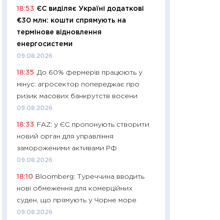
11:32
Більше зао
18:53
ЄС виділяє Україні додаткові
впевненості: як 
€30 млн: кошти спрямують на
поведінка україн
термінове відновлення
27.04.2026
енергосистеми
11:28
Чому їжа зн
09.08.2026
як змінився прод
18:35
До 60% фермерів працюють у
українців у 2026 
мінус: агросектор попереджає про
13.04.2026
ризик масових банкрутств восени
11:29
Скільки нас
09.08.2026
великодній кошик
18:33
FAZ: у ЄС пропонують створити
власний розраху
новий орган для управління
набору порівняно
замороженими активами РФ
оцінкою
09.08.2026
06.04.2026
18:10
Bloomberg: Туреччина вводить
11:24
Скільки кош
нові обмеження для комерційних
стримування у 202
суден, що прямують у Чорне море
розмови з Майко
09.08.2026
арифметики пер