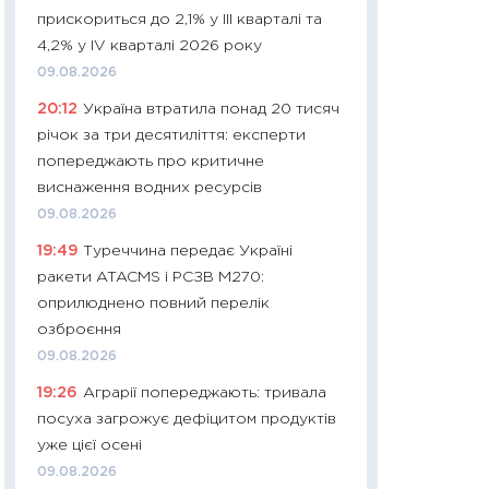
прискориться до 2,1% у III кварталі та
29.06.2026
4,2% у IV кварталі 2026 року
11:27
Вступ-2026 в
09.08.2026
контракту, топ ун
20:12
Україна втратила понад 20 тисяч
правила для абіту
річок за три десятиліття: експерти
23.06.2026
попереджають про критичне
11:29
Долар по 51,5
виснаження водних ресурсів
тисяч: що наспра
09.08.2026
Бюджетна деклар
19:49
Туреччина передає Україні
19.06.2026
ракети ATACMS і РСЗВ M270:
11:22
Кадровий деф
оприлюднено повний перелік
вакансії: що зав
озброєння
найму
09.08.2026
11.06.2026
19:26
Аграрії попереджають: тривала
11:27
Дорожчає ще
посуха загрожує дефіцитом продуктів
промислові ціни з
уже цієї осені
30.04.2026
09.08.2026