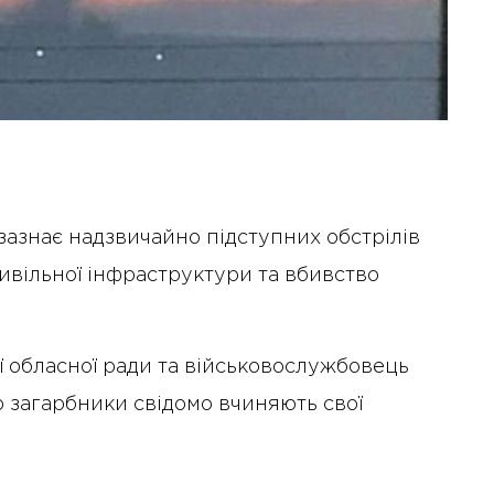
азнає надзвичайно підступних обстрілів
цивільної інфраструктури та вбивство
ї обласної ради та військовослужбовець
о загарбники свідомо вчиняють свої