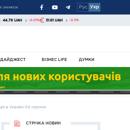
ня знижок
Рус
Укр
 вересня
↓
↓
51.61 UAH
-0.01%
-0.11%
ДАЙДЖЕСТ
БІЗНЕС LIFE
ДУМКИ
ія в Україні 04 серпня
СТРІЧКА НОВИН