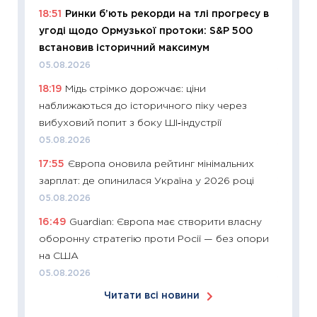
18:51
Ринки б’ють рекорди на тлі прогресу в
базово
угоді щодо Ормузької протоки: S&P 500
оцінко
встановив історичний максимум
06.04.2
05.08.2026
11:24
Ск
18:19
Мідь стрімко дорожчає: ціни
у 2026
наближаються до історичного піку через
KSE до
вибуховий попит з боку ШІ‑індустрії
30.03.2
05.08.2026
11:26
Зо
17:55
Європа оновила рейтинг мінімальних
купува
зарплат: де опинилася Україна у 2026 році
12.03.20
05.08.2026
11:27
Ек
16:49
Guardian: Європа має створити власну
змінило
оборонну стратегію проти Росії — без опори
розвитк
на США
24.02.2
05.08.2026
11:26
Сп
Читати всі новини
2026: 
ліквідн