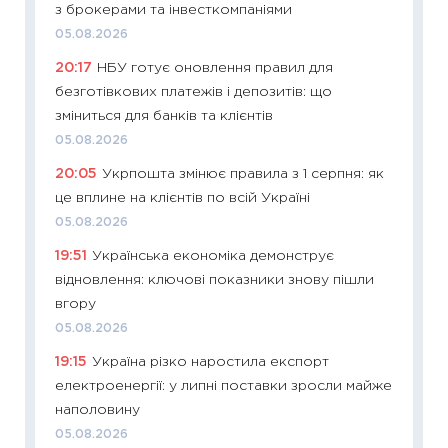
з брокерами та інвесткомпаніями
19.06.20
05.08.2026
11:22
Ка
20:17
НБУ готує оновлення правил для
що зав
безготівкових платежів і депозитів: що
11.06.20
зміниться для банків та клієнтів
11:27
До
05.08.2026
ціни зм
20:05
Укрпошта змінює правила з 1 серпня: як
30.04.2
це вплине на клієнтів по всій Україні
11:32
Бі
05.08.2026
впевне
19:51
Українська економіка демонструє
поведін
відновлення: ключові показники знову пішли
27.04.2
вгору
11:28
Чо
05.08.2026
змінив
19:15
Україна різко наростила експорт
2026 р
електроенергії: у липні поставки зросли майже
13.04.20
наполовину
11:29
Ск
05.08.2026
кошик 