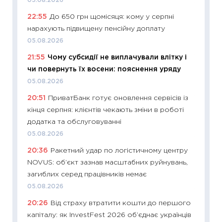
05.08.2026
11:26
Як
22:55
До 650 грн щомісяця: кому у серпні
ризики
нарахують підвищену пенсійну доплату
облігац
05.08.2026
08.07.2
21:55
Чому субсидії не виплачували влітку і
11:20
Ці
чи повернуть їх восени: пояснення уряду
майбут
05.08.2026
01.07.2
20:51
ПриватБанк готує оновлення сервісів із
11:24
Пр
кінця серпня: клієнтів чекають зміни в роботі
освіта 
додатка та обслуговуванні
29.06.2
05.08.2026
11:27
Вс
20:36
Ракетний удар по логістичному центру
топ уні
NOVUS: об’єкт зазнав масштабних руйнувань,
абітурі
загиблих серед працівників немає
23.06.2
05.08.2026
11:29
До
20:26
Від страху втратити кошти до першого
наспра
капіталу: як InvestFest 2026 об’єднає українців
2027–2