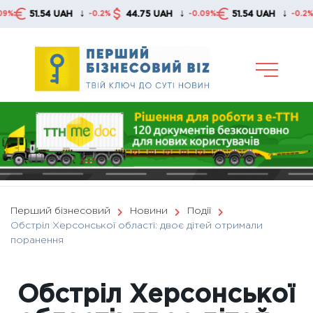
Skip
↓
↓
↓
51.54 UAH
44.75 UAH
51.54 UAH
44
-0.2%
-0.09%
-0.2%
to
content
Перший бізнесовий
Новини
Події
Обстріл Херсонської області: двоє дітей отримали
поранення
Обстріл Херсонської