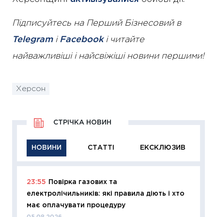
Підписуйтесь на Перший Бізнесовий в
Telegram
і
Facebook
і читайте
найважливіші і найсвіжіші новини першими!
Херсон
СТРІЧКА НОВИН
НОВИНИ
СТАТТІ
ЕКСКЛЮЗИВ
23:55
Повірка газових та
11:29
Як
електролічильників: які правила діють і хто
інвест
має оплачувати процедуру
21.07.20