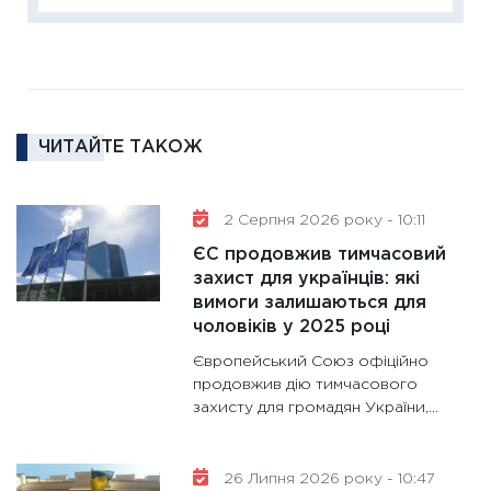
18.02.20
11:27
За
диктує
16.02.20
ЧИТАЙТЕ ТАКОЖ
11:30
Ре
роль US
та зни
2 Серпня 2026 року - 10:11
30.01.20
ЄС продовжив тимчасовий
11:30
Кр
захист для українців: які
роблять
вимоги залишаються для
28.01.20
чоловіків у 2025 році
11:28
Де
Європейський Союз офіційно
гранто
продовжив дію тимчасового
захисту для громадян України,...
13.01.20
11:30
Ст
майбут
26 Липня 2026 року - 10:47