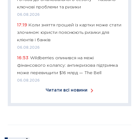
11:26
Зо
ключові проблеми та ризики
купува
06.08.2026
12.03.20
17:19
Коли зняття грошей із картки може стати
11:27
Ек
злочином: юристи пояснюють ризики для
змінило
клієнтів і банків
розвитк
06.08.2026
24.02.2
16:53
Wildberries опинився на межі
11:26
Сп
фінансового колапсу: антикризова підтримка
2026: 
може перевищити $16 млрд — The Bell
ліквідн
06.08.2026
18.02.20
Читати всі новини
11:27
За
диктує
16.02.20
11:30
Ре
роль US
та зни