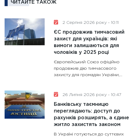
ЧИТАЙТЕ ТАКОЖ
30.01.20
11:30
Кр
роблять
2 Серпня 2026 року - 10:11
28.01.20
ЄС продовжив тимчасовий
11:28
Де
захист для українців: які
вимоги залишаються для
гранто
чоловіків у 2025 році
13.01.20
Європейський Союз офіційно
11:30
Ст
продовжив дію тимчасового
майбут
захисту для громадян України,...
31.12.20
26 Липня 2026 року - 10:47
Банківську таємницю
переглядають: доступ до
рахунків розширять, а єдине
житло захистять законом
В Україні готуються до суттєвих