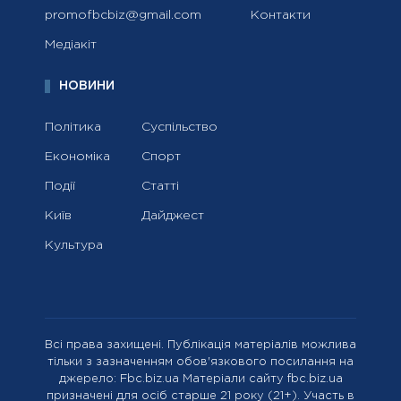
promofbcbiz@gmail.com
Контакти
Медіакіт
НОВИНИ
Політика
Суспільство
Економіка
Спорт
Події
Статті
Київ
Дайджест
Культура
Всі права захищені. Публікація матеріалів можлива
тільки з зазначенням обов'язкового посилання на
джерело: Fbc.biz.ua Матеріали сайту fbc.biz.ua
призначені для осіб старше 21 року (21+). Участь в