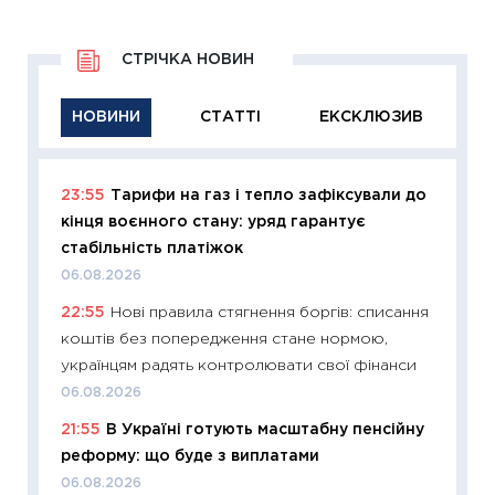
СТРІЧКА НОВИН
НОВИНИ
СТАТТІ
ЕКСКЛЮЗИВ
23:55
Тарифи на газ і тепло зафіксували до
11:29
Як
кінця воєнного стану: уряд гарантує
інвест
стабільність платіжок
21.07.20
06.08.2026
11:26
Як
22:55
Нові правила стягнення боргів: списання
ризики
коштів без попередження стане нормою,
облігац
українцям радять контролювати свої фінанси
08.07.2
06.08.2026
11:20
Ці
21:55
В Україні готують масштабну пенсійну
майбут
реформу: що буде з виплатами
01.07.2
06.08.2026
11:24
Пр