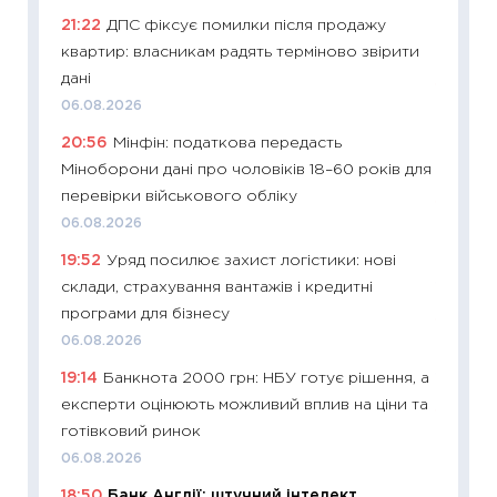
21:22
ДПС фіксує помилки після продажу
освіта 
квартир: власникам радять терміново звірити
29.06.2
дані
11:27
Вс
06.08.2026
топ уні
20:56
Мінфін: податкова передасть
абітурі
Міноборони дані про чоловіків 18–60 років для
23.06.2
перевірки військового обліку
11:29
До
06.08.2026
наспра
19:52
Уряд посилює захист логістики: нові
2027–2
склади, страхування вантажів і кредитні
19.06.20
програми для бізнесу
11:22
Ка
06.08.2026
що зав
19:14
Банкнота 2000 грн: НБУ готує рішення, а
11.06.20
експерти оцінюють можливий вплив на ціни та
11:27
До
готівковий ринок
ціни зм
06.08.2026
30.04.2
18:50
Банк Англії: штучний інтелект