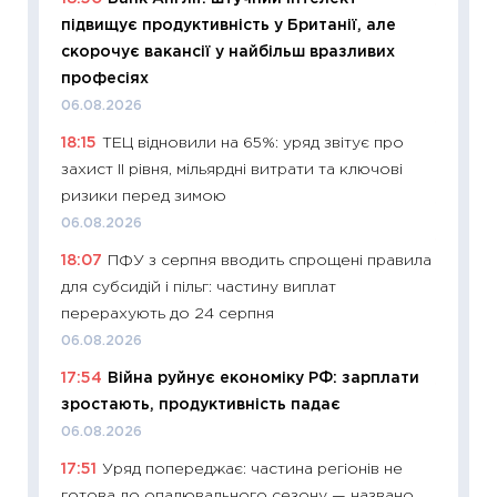
11:32
Бі
підвищує продуктивність у Британії, але
впевне
скорочує вакансії у найбільш вразливих
поведін
професіях
27.04.2
06.08.2026
11:28
Чо
18:15
ТЕЦ відновили на 65%: уряд звітує про
змінив
захист II рівня, мільярдні витрати та ключові
2026 р
ризики перед зимою
13.04.20
06.08.2026
11:29
Ск
18:07
ПФУ з серпня вводить спрощені правила
кошик 
для субсидій і пільг: частину виплат
базово
перерахують до 24 серпня
оцінко
06.08.2026
06.04.2
17:54
Війна руйнує економіку РФ: зарплати
11:24
Ск
зростають, продуктивність падає
у 2026
06.08.2026
KSE до
17:51
Уряд попереджає: частина регіонів не
30.03.2
готова до опалювального сезону — названо