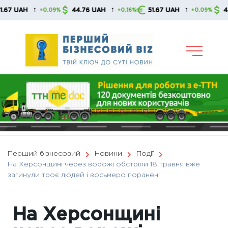
Skip
↑
↑
↑
UAH
44.76 UAH
51.67 UAH
44.76 
+0.09%
+0.16%
+0.09%
to
content
Перший бізнесовий
Новини
Події
На Херсонщині через ворожі обстріли 18 травня вже
загинули троє людей і восьмеро поранені
На Херсонщині