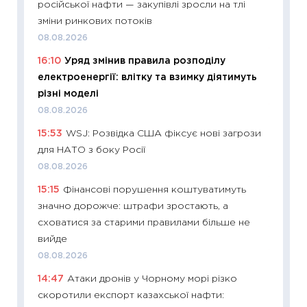
російської нафти — закупівлі зросли на тлі
що зав
зміни ринкових потоків
11.06.20
08.08.2026
11:27
До
16:10
Уряд змінив правила розподілу
ціни зм
електроенергії: влітку та взимку діятимуть
30.04.2
різні моделі
11:32
Бі
08.08.2026
впевне
15:53
WSJ: Розвідка США фіксує нові загрози
поведін
для НАТО з боку Росії
27.04.2
08.08.2026
11:28
Чо
15:15
Фінансові порушення коштуватимуть
змінив
значно дорожче: штрафи зростають, а
2026 р
сховатися за старими правилами більше не
13.04.20
вийде
11:29
Ск
08.08.2026
кошик 
14:47
Атаки дронів у Чорному морі різко
базово
скоротили експорт казахської нафти:
оцінко