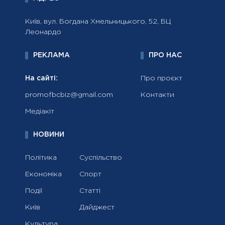
Київ, вул. Богдана Хмельницького, 52, БЦ
Леонардо
РЕКЛАМА
ПРО НАС
На сайті:
Про проєкт
promofbcbiz@gmail.com
Контакти
Медіакіт
НОВИНИ
Політика
Суспільство
Економіка
Спорт
Події
Статті
Київ
Дайджест
Культура