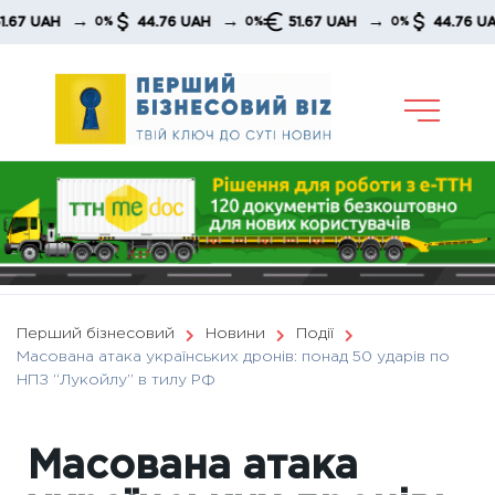
Skip
→
→
→
→
UAH
44.76 UAH
51.67 UAH
44.76 UAH
0%
0%
0%
to
content
Перший бізнесовий
Новини
Події
Масована атака українських дронів: понад 50 ударів по
НПЗ “Лукойлу” в тилу РФ
Масована атака