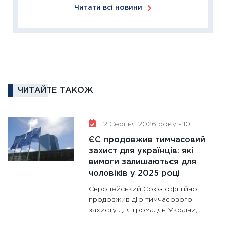
11:27
За
Читати всі новини
диктує
16.02.20
11:30
Ре
роль US
та зни
30.01.20
ЧИТАЙТЕ ТАКОЖ
11:30
Кр
роблять
28.01.20
2 Серпня 2026 року - 10:11
11:28
Де
ЄС продовжив тимчасовий
гранто
захист для українців: які
вимоги залишаються для
13.01.20
чоловіків у 2025 році
11:30
Ст
Європейський Союз офіційно
майбут
продовжив дію тимчасового
31.12.20
захисту для громадян України,...