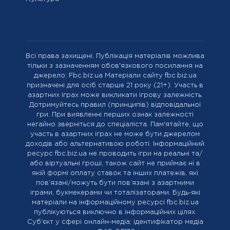
Всі права захищені. Публікація матеріалів можлива
тільки з зазначенням обов'язкового посилання на
джерело: Fbc.biz.ua Матеріали сайту fbc.biz.ua
призначені для осіб старше 21 року (21+). Участь в
азартних іграх може викликати ігрову залежність.
Дотримуйтесь правил (принципів) відповідальної
гри. При виявленні перших ознак залежності
негайно зверніться до спеціаліста. Пам'ятайте, що
участь в азартних іграх не може бути джерелом
доходів або альтернативою роботі. Інформаційний
ресурс fbc.biz.ua не проводить ігри на реальні та/
або віртуальні гроші, також сайт не приймає ні в
якій формі оплату ставок та інших платежів, які
пов’язані/можуть бути пов’язані з азартними
іграми, букмекерами чи тоталізаторами. Будь-які
матеріали на інформаційному ресурсі fbc.biz.ua
публікуються виключно в інформаційних цілях.
Cуб'єкт у сфері онлайн-медіа; ідентифікатор медіа