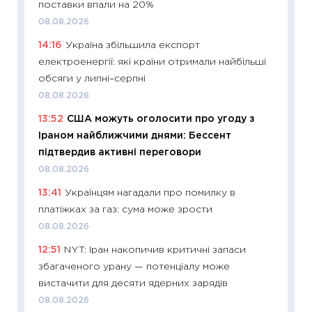
поставки впали на 20%
06.04.2
08.08.2026
11:24
Ск
14:16
Україна збільшила експорт
у 2026
електроенергії: які країни отримали найбільші
KSE до
обсяги у липні–серпні
30.03.2
08.08.2026
11:26
Зо
13:52
США можуть оголосити про угоду з
купува
Іраном найближчими днями: Бессент
12.03.20
підтвердив активні переговори
11:27
Ек
08.08.2026
змінило
13:41
Українцям нагадали про помилку в
розвитк
платіжках за газ: сума може зрости
24.02.2
08.08.2026
11:26
Сп
12:51
NYT: Іран накопичив критичні запаси
2026: 
збагаченого урану — потенціалу може
ліквідн
вистачити для десяти ядерних зарядів
18.02.20
08.08.2026