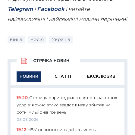
Telegram
і
Facebook
і читайте
найважливіші і найсвіжіші новини першими!
війна
Росія
Україна
СТРІЧКА НОВИН
НОВИНИ
СТАТТІ
ЕКСКЛЮЗИВ
19:20
Столиця оприлюднила вартість ракетних
11:29
Як
ударів: кожна атака завдає Києву збитків на
інвест
сотні мільйонів гривень
21.07.20
08.08.2026
11:26
Як
19:12
НБУ оприлюднив дані за липень:
ризики