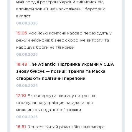
міжнародні резерви України змінилися під
облігац
впливом зовнішніх надходжень і боргових
08.07.2
виплат
11:20
Ці
08.08.2026
майбут
19:05
Російські компанії масово переходять у
01.07.2
режим економії: бізнес скорочує витрати та
11:24
Пр
нарощує борги на тлі кризи
освіта 
08.08.2026
29.06.2
18:49
The Atlantic: Підтримка України у США
11:27
Вс
знову буксує — позиції Трампа та Маска
топ уні
створюють політичні перепони
абітурі
08.08.2026
23.06.2
17:10
Як повернути частину витрат на
11:29
До
страхування: українцям нагадали про
наспра
можливість податкової знижки
2027–2
08.08.2026
19.06.20
16:51
Reuters: Китай різко збільшив імпорт
11:22
Ка