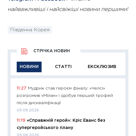
найважливіші і найсвіжіші новини першими!
Південна Корея
СТРІЧКА НОВИН
НОВИНИ
СТАТТІ
ЕКСКЛЮЗИВ
11:27
Мудрик став героєм фіналу: «Челсі»
11:29
Як
розгромив «Мілан» і здобув перший трофей
інвест
після дискваліфікації
21.07.20
09.08.2026
11:26
Як
11:19
«Справжній герой»: Кріс Еванс без
ризики
супергеройського плану
облігац
09.08.2026
08.07.2