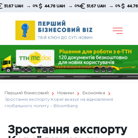
Skip
→
→
→
7 UAH
44.76 UAH
51.67 UAH
44.76 UAH
0%
0%
0%
to
content
Перший бізнесовий
Новини
Економіка
Зростання експорту Кореї вказує на відновлення
глобального попиту – Вloomberg
Зростання експорту