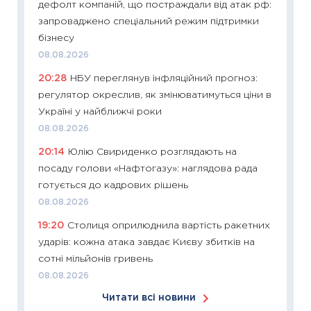
дефолт компаній, що постраждали від атак рф:
11:24
Ск
запроваджено спеціальний режим підтримки
у 2026
бізнесу
KSE до
08.08.2026
30.03.2
20:28
НБУ переглянув інфляційний прогноз:
11:26
Зо
регулятор окреслив, як змінюватимуться ціни в
купува
Україні у найближчі роки
12.03.20
08.08.2026
11:27
Ек
20:14
Юлію Свириденко розглядають на
змінило
посаду голови «Нафтогазу»: наглядова рада
розвитк
готується до кадрових рішень
24.02.2
08.08.2026
11:26
Сп
19:20
Столиця оприлюднила вартість ракетних
2026: 
ударів: кожна атака завдає Києву збитків на
ліквідн
сотні мільйонів гривень
18.02.20
08.08.2026
11:27
За
Читати всі новини
диктує