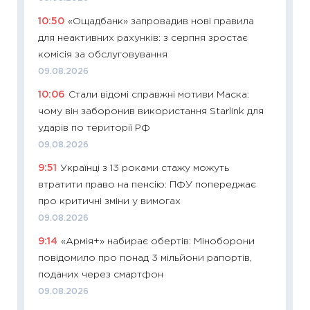
10:50
«Ощадбанк» запровадив нові правила
11:20
Ці
для неактивних рахунків: з серпня зростає
майбут
комісія за обслуговування
01.07.2
09.08.2026
11:24
Пр
10:06
Стали відомі справжні мотиви Маска:
освіта 
чому він заборонив використання Starlink для
29.06.2
ударів по території РФ
11:27
Вс
09.08.2026
топ уні
9:51
Українці з 13 роками стажу можуть
абітурі
втратити право на пенсію: ПФУ попереджає
23.06.2
про критичні зміни у вимогах
11:29
До
09.08.2026
наспра
9:14
«Армія+» набирає обертів: Міноборони
2027–2
повідомило про понад 3 мільйони рапортів,
19.06.20
поданих через смартфон
11:22
Ка
09.08.2026
що зав