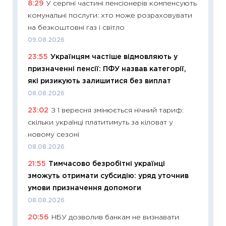
8:29
У серпні частині пенсіонерів компенсують
11.06.20
комунальні послуги: хто може розраховувати
11:27
До
на безкоштовні газ і світло
ціни зм
09.08.2026
30.04.2
23:55
Українцям частіше відмовляють у
11:32
Бі
призначенні пенсії: ПФУ назвав категорії,
впевне
які ризикують залишитися без виплат
поведін
08.08.2026
27.04.2
23:02
З 1 вересня змінюється нічний тариф:
11:28
Чо
скільки українці платитимуть за кіловат у
змінив
новому сезоні
2026 р
08.08.2026
13.04.20
21:55
Тимчасово безробітні українці
11:29
Ск
зможуть отримати субсидію: уряд уточнив
кошик 
умови призначення допомоги
базово
08.08.2026
оцінко
20:56
НБУ дозволив банкам не визнавати
06.04.2