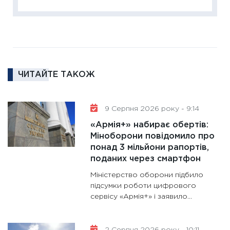
16.02.20
11:30
Ре
роль US
та зни
30.01.20
ЧИТАЙТЕ ТАКОЖ
11:30
Кр
роблять
28.01.20
9 Серпня 2026 року - 9:14
11:28
Де
«Армія+» набирає обертів:
гранто
Міноборони повідомило про
понад 3 мільйони рапортів,
13.01.20
поданих через смартфон
11:30
Ст
Міністерство оборони підбило
майбут
підсумки роботи цифрового
31.12.20
сервісу «Армія+» і заявило...