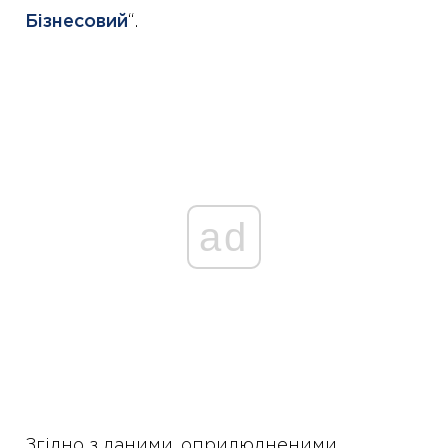
Бізнесовий
“.
ad
Згідно з даними, оприлюдненими