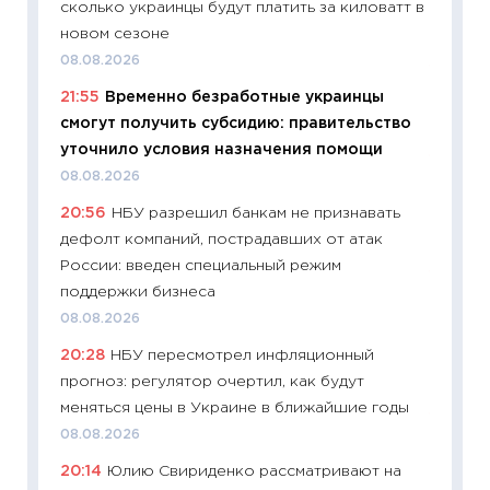
сколько украинцы будут платить за киловатт в
облига
новом сезоне
08.07.2
08.08.2026
11:20
Це
21:55
Временно безработные украинцы
будуще
смогут получить субсидию: правительство
01.07.2
уточнило условия назначения помощи
11:24
Пр
08.08.2026
образо
20:56
НБУ разрешил банкам не признавать
платит
дефолт компаний, пострадавших от атак
29.06.2
России: введен специальный режим
11:27
Вс
поддержки бизнеса
Украин
08.08.2026
универ
20:28
НБУ пересмотрел инфляционный
абитур
прогноз: регулятор очертил, как будут
23.06.2
меняться цены в Украине в ближайшие годы
11:29
До
08.08.2026
что на
20:14
Юлию Свириденко рассматривают на
деклар