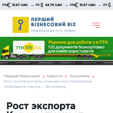
Skip
→
→
→
51.67 UAH
44.76 UAH
51.67 UAH
44.76
0%
0%
0%
to
content
Перший бізнесовий
Новости
Экономика
Рост экспорта Кореи отмечает восстановление
глобального спроса — Вloomberg
Рост экспорта