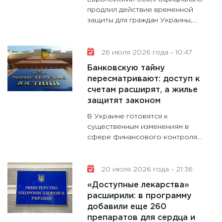
13.01.20
продлил действие временной
защиты для граждан Украины,...
11:30
Ст
будуще
31.12.20
26 июля 2026 года - 10:47
Банковскую тайну
пересматривают: доступ к
счетам расширят, а жилье
защитят законом
В Украине готовятся к
существенным изменениям в
сфере финансового контроля...
20 июля 2026 года - 21:36
«Доступные лекарства»
расширили: в программу
добавили еще 260
препаратов для сердца и