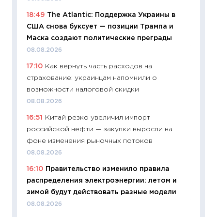
собств
18:49
The Atlantic: Поддержка Украины в
сравне
США снова буксует — позиции Трампа и
06.04.2
Маска создают политические преграды
11:24
Ск
08.08.2026
сдержи
17:10
Как вернуть часть расходов на
Майком
страхование: украинцам напомнили о
перев
возможности налоговой скидки
30.03.2
08.08.2026
11:26
Зо
16:51
Китай резко увеличил импорт
время 
российской нефти — закупки выросли на
12.03.20
фоне изменения рыночных потоков
11:27
Эк
08.08.2026
что из
16:10
Правительство изменило правила
перспе
распределения электроэнергии: летом и
24.02.2
зимой будут действовать разные модели
11:26
П
08.08.2026
2025-2