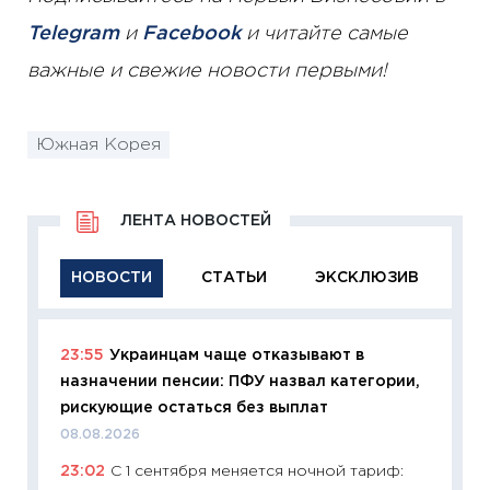
Telegram
и
Facebook
и читайте самые
важные и свежие новости первыми!
Южная Корея
ЛЕНТА НОВОСТЕЙ
НОВОСТИ
СТАТЬИ
ЭКСКЛЮЗИВ
23:55
Украинцам чаще отказывают в
11:29
Ка
назначении пенсии: ПФУ назвал категории,
успешн
рискующие остаться без выплат
21.07.20
08.08.2026
11:26
Ка
23:02
С 1 сентября меняется ночной тариф:
риски 