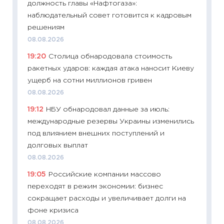
должность главы «Нафтогаза»:
19.06.20
наблюдательный совет готовится к кадровым
11:22
Ка
решениям
ваканс
08.08.2026
11.06.20
19:20
Столица обнародовала стоимость
11:27
До
ракетных ударов: каждая атака наносит Киеву
промыш
ущерб на сотни миллионов гривен
30.04.2
08.08.2026
11:32
Бо
19:12
НБУ обнародовал данные за июль:
уверен
международные резервы Украины изменились
поведе
под влиянием внешних поступлений и
27.04.2
долговых выплат
11:28
По
08.08.2026
измени
19:05
Российские компании массово
в 2026
переходят в режим экономии: бизнес
13.04.20
сокращает расходы и увеличивает долги на
11:29
Ск
фоне кризиса
пасхал
08.08.2026