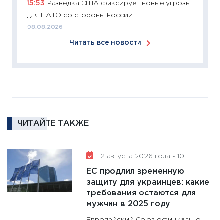
15:53
Разведка США фиксирует новые угрозы
сбереж
для НАТО со стороны России
Institu
08.08.2026
18.02.20
Читать все новости
11:27
За
кто ди
кандид
16.02.20
11:30
Ре
котель
ЧИТАЙТЕ ТАКЖЕ
аудита
30.01.20
11:30
Кр
2 августа 2026 года - 10:11
делают
ЕС продлил временную
28.01.20
защиту для украинцев: какие
требования остаются для
11:28
Го
мужчин в 2025 году
гранто
дефиц
Европейский Союз официально