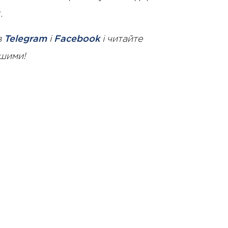
.
в
Telegram
і
Facebook
і читайте
ршими!