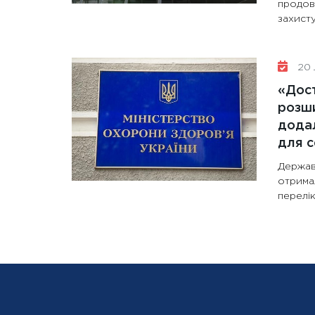
продов
захисту
20 
«Дост
розши
додал
для с
Держав
отрима
перелік