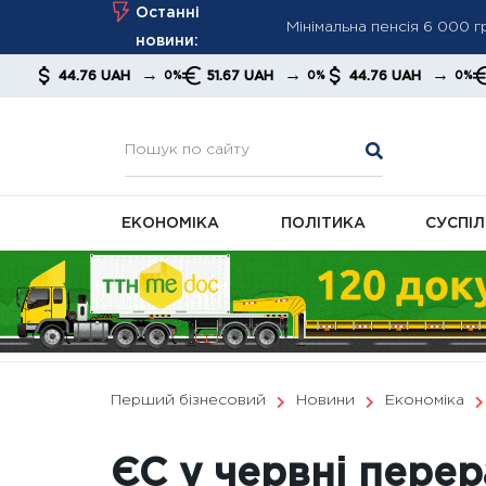
Мінімальна пенсія 6 000 
Skip
Останні
ПФУ посилює контроль за
to
новини:
Мінімальна пенсія зросла
content
→
→
→
6 UAH
51.67 UAH
44.76 UAH
51.67 UAH
0%
0%
0%
економістів
ЕКОНОМІКА
ПОЛІТИКА
СУСПІ
Перший бізнесовий
Новини
Економіка
ЄС у червні пере