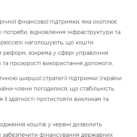
ічної фінансової підтримки, яка охоплює
і потреби, відновлення інфраструктури та
 Брюсселі наголошують, що кошти
 реформ, зокрема у сфері управління
и та прозорості використання допомоги.
стиною ширшої стратегії підтримки України
Країни-члени погодилися, що стабільність
 її здатності протистояти викликам та
ходження коштів у червні дозволить
і забезпечити фінансування державних