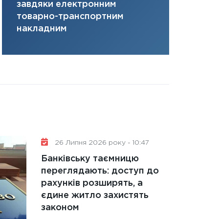
завдяки електронним
там, де ви
31.12.2025
товарно-транспортним
Читати в
накладним
26 Липня 2026 року - 10:47
Банківську таємницю
переглядають: доступ до
рахунків розширять, а
єдине житло захистять
законом