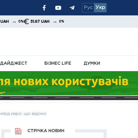
Рус
Укр
я уряду та
→
51.67 UAH
0%
ДАЙДЖЕСТ
БІЗНЕС LIFE
ДУМКИ
 млрд євро: що відомо
СТРІЧКА НОВИН