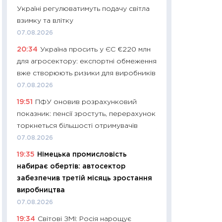
Україні регулюватимуть подачу світла
29.06.2026
взимку та влітку
11:27
Вступ-2026 в
07.08.2026
контракту, топ ун
20:34
Україна просить у ЄС €220 млн
правила для абіту
для агросектору: експортні обмеження
23.06.2026
вже створюють ризики для виробників
11:29
Долар по 51,5
07.08.2026
тисяч: що наспра
19:51
ПФУ оновив розрахунковий
Бюджетна деклар
показник: пенсії зростуть, перерахунок
19.06.2026
торкнеться більшості отримувачів
11:22
Кадровий деф
07.08.2026
вакансії: що зав
19:35
Німецька промисловість
найму
набирає обертів: автосектор
11.06.2026
забезпечив третій місяць зростання
11:27
Дорожчає ще
виробництва
промислові ціни з
07.08.2026
30.04.2026
19:34
Світові ЗМІ: Росія нарощує