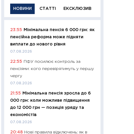
НОВИНИ
СТАТТІ
ЕКСКЛЮЗИВ
23:55
Мінімальна пенсія 6 000 грн: як
11:29
Якісна інфо
пенсійна реформа може підняти
успішного інвест
виплати до нового рівня
21.07.2026
07.08.2026
11:26
Як заробити
22:55
ПФУ посилює контроль за
дохідність, ризик
пенсіями: кого перевірятимуть у першу
державних обліга
чергу
08.07.2026
07.08.2026
11:20
Ціна здоров’
21:55
Мінімальна пенсія зросла до 6
медицина майбут
000 грн: коли можливе підвищення
витрати людей
до 12 000 грн — позиція уряду та
01.07.2026
економістів
11:24
Професії ма
07.08.2026
рухається освіта 
20:48
Нові правила відключень: як в
платитимуть біл