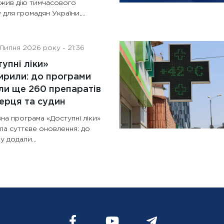
жив дію тимчасового
 для громадян України,...
Липня 2026 року - 21:36
упні ліки»
рили: до програми
и ще 260 препаратів
ерця та судин
на програма «Доступні ліки»
ла суттєве оновлення: до
у додали...