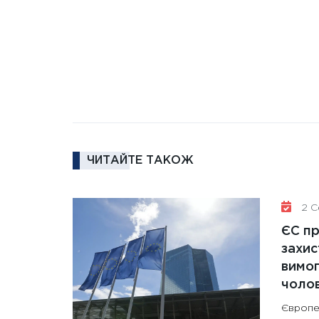
ЧИТАЙТЕ ТАКОЖ
2 Се
ЄС п
захис
вимо
чолов
Європе