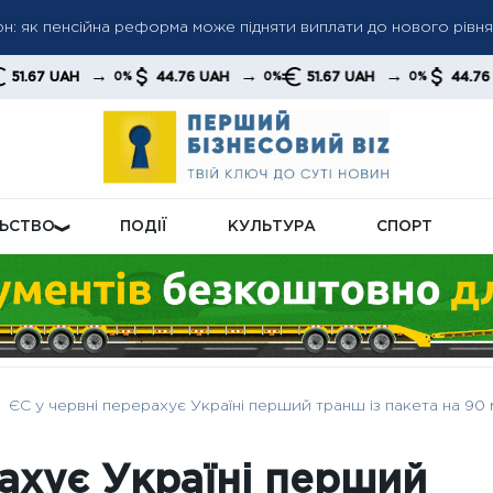
грн: як пенсійна реформа може підняти виплати до нового рівня
 пенсіями: кого перевірятимуть у першу чергу
 до 6 000 грн: коли можливе підвищення до 12 000 грн — позиці
→
→
→
→
44.76 UAH
51.67 UAH
44.76 UAH
0%
0%
0%
0%
ЛЬСТВО
ПОДІЇ
КУЛЬТУРА
СПОРТ
ЄС у червні перерахує Україні перший транш із пакета на 90
рахує Україні перший