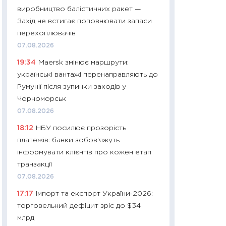
11:32
Більше зао
виробництво балістичних ракет —
впевненості: як 
Захід не встигає поповнювати запаси
поведінка україн
перехоплювачів
27.04.2026
07.08.2026
11:28
Чому їжа зн
19:34
Maersk змінює маршрути:
як змінився прод
українські вантажі перенаправляють до
українців у 2026 
Румунії після зупинки заходів у
13.04.2026
Чорноморськ
11:29
Скільки нас
07.08.2026
великодній кошик
18:12
НБУ посилює прозорість
власний розраху
платежів: банки зобов’яжуть
набору порівняно
інформувати клієнтів про кожен етап
оцінкою
транзакції
06.04.2026
07.08.2026
11:24
Скільки кош
17:17
Імпорт та експорт України‑2026:
стримування у 202
торговельний дефіцит зріс до $34
розмови з Майко
млрд
арифметики пер