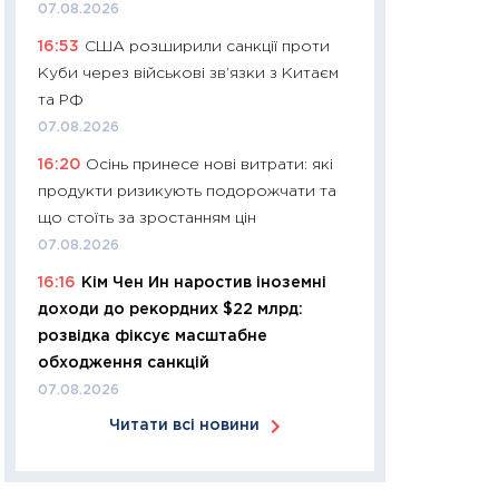
07.08.2026
30.03.2026
16:53
США розширили санкції проти
11:26
Золото по $
Куби через військові зв’язки з Китаєм
$80: час купуват
та РФ
прибуток?
07.08.2026
12.03.2026
16:20
Осінь принесе нові витрати: які
11:27
Економіка Ук
продукти ризикують подорожчати та
що змінилося за 4
що стоїть за зростанням цін
перспективи розв
07.08.2026
стабільності
16:16
Кім Чен Ин наростив іноземні
24.02.2026
доходи до рекордних $22 млрд:
11:26
Споживання 
розвідка фіксує масштабне
2025–2026: струк
обходження санкцій
заощадження та л
07.08.2026
оцінками KSE Inst
Читати всі новини
18.02.2026
11:27
Зарплати на
— хто диктує умо