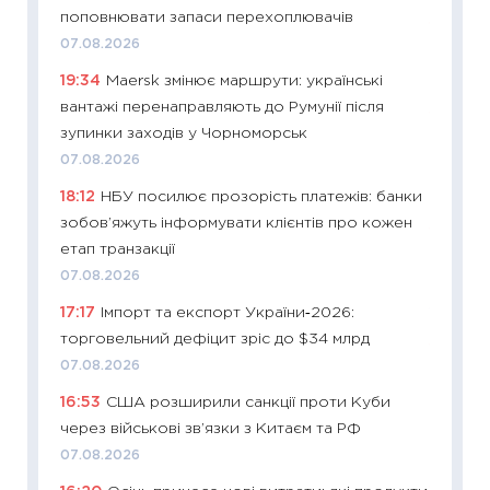
поповнювати запаси перехоплювачів
11:27
До
07.08.2026
ціни зм
19:34
Maersk змінює маршрути: українські
30.04.2
вантажі перенаправляють до Румунії після
11:32
Бі
зупинки заходів у Чорноморськ
впевне
07.08.2026
поведін
18:12
НБУ посилює прозорість платежів: банки
27.04.2
зобов’яжуть інформувати клієнтів про кожен
11:28
Чо
етап транзакції
змінив
07.08.2026
2026 р
17:17
Імпорт та експорт України‑2026:
13.04.20
торговельний дефіцит зріс до $34 млрд
11:29
Ск
07.08.2026
кошик 
16:53
США розширили санкції проти Куби
базово
через військові зв’язки з Китаєм та РФ
оцінко
07.08.2026
06.04.2