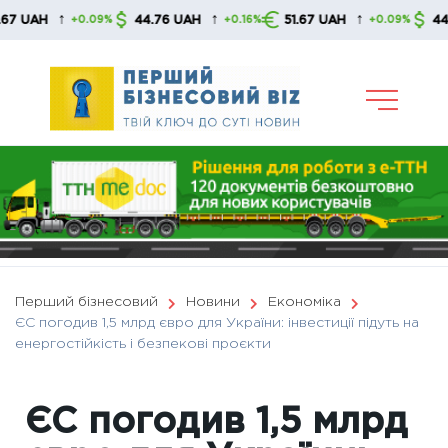
Skip
↑
↑
↑
H
44.76 UAH
51.67 UAH
44.76 UA
+0.09%
+0.16%
+0.09%
to
content
Перший бізнесовий
Новини
Економіка
ЄС погодив 1,5 млрд євро для України: інвестиції підуть на
енергостійкість і безпекові проєкти
ЄС погодив 1,5 млрд