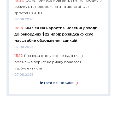
16:20
Осінь принесе нові витрати: які продукти
11:24
Ск
ризикують подорожчати та що стоїть за
у 2026
зростанням цін
KSE до
07.08.2026
30.03.2
16:16
Кім Чен Ин наростив іноземні доходи
11:26
Зо
до рекордних $22 млрд: розвідка фіксує
купува
масштабне обходження санкцій
12.03.20
07.08.2026
11:27
Ек
15:12
Розвідка фіксує різке падіння цін на
змінило
російське зерно: на ринку почалася
розвитк
турбулентність
24.02.2
07.08.2026
11:26
Сп
Читати всі новини
2026: 
ліквідн
18.02.20
11:27
За
диктує