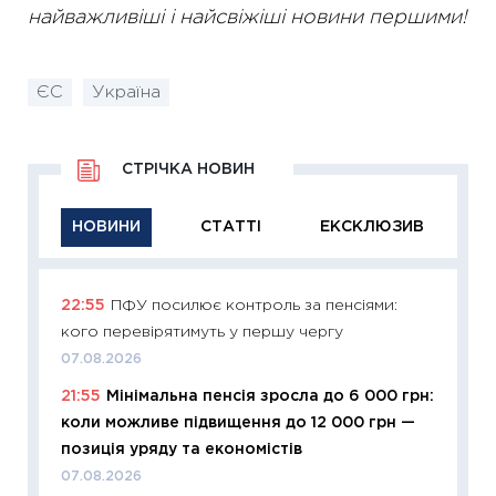
найважливіші і найсвіжіші новини першими!
ЄС
Україна
СТРІЧКА НОВИН
НОВИНИ
СТАТТІ
ЕКСКЛЮЗИВ
22:55
ПФУ посилює контроль за пенсіями:
11:29
Як
кого перевірятимуть у першу чергу
інвест
07.08.2026
21.07.20
21:55
Мінімальна пенсія зросла до 6 000 грн:
11:26
Як
коли можливе підвищення до 12 000 грн —
ризики
позиція уряду та економістів
облігац
07.08.2026
08.07.2