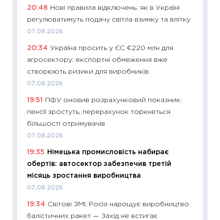
20:48
Нові правила відключень: як в Україні
11:20
Ці
регулюватимуть подачу світла взимку та влітку
майбут
07.08.2026
01.07.2
20:34
Україна просить у ЄС €220 млн для
11:24
Пр
агросектору: експортні обмеження вже
освіта 
створюють ризики для виробників
29.06.2
07.08.2026
11:27
Вс
19:51
ПФУ оновив розрахунковий показник:
топ уні
пенсії зростуть, перерахунок торкнеться
абітурі
більшості отримувачів
23.06.2
07.08.2026
11:29
До
19:35
Німецька промисловість набирає
наспра
обертів: автосектор забезпечив третій
2027–2
місяць зростання виробництва
19.06.20
07.08.2026
11:22
Ка
19:34
Світові ЗМІ: Росія нарощує виробництво
що зав
балістичних ракет — Захід не встигає
11.06.20