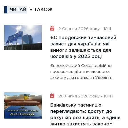
16.02.20
ЧИТАЙТЕ ТАКОЖ
11:30
Ре
роль US
та зни
2 Серпня 2026 року - 10:11
30.01.20
ЄС продовжив тимчасовий
11:30
Кр
захист для українців: які
роблять
вимоги залишаються для
28.01.20
чоловіків у 2025 році
11:28
Де
Європейський Союз офіційно
гранто
продовжив дію тимчасового
захисту для громадян України,...
13.01.20
11:30
Ст
майбут
26 Липня 2026 року - 10:47
31.12.20
Банківську таємницю
переглядають: доступ до
рахунків розширять, а єдине
житло захистять законом