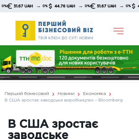
Skip
→
→
→
51.67 UAH
44.76 UAH
51.67 UAH
44.76 
0%
0%
0%
to
content
Перший бізнесовий
Новини
Економіка
В США зростає заводське виробництво – Вloomberg
В США зростає
заводське