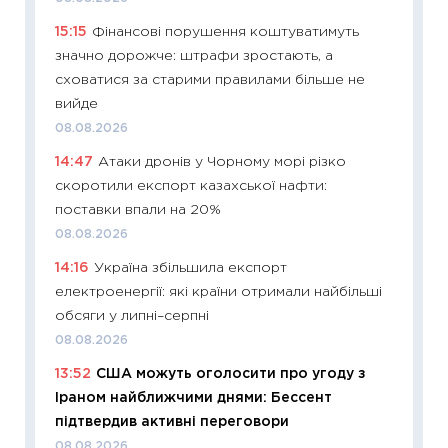
що зав
15:15
Фінансові порушення коштуватимуть
11.06.20
значно дорожче: штрафи зростають, а
11:27
До
сховатися за старими правилами більше не
ціни зм
вийде
30.04.2
08.08.2026
11:32
Бі
14:47
Атаки дронів у Чорному морі різко
впевне
скоротили експорт казахської нафти:
поведін
поставки впали на 20%
27.04.2
08.08.2026
11:28
Чо
14:16
Україна збільшила експорт
змінив
електроенергії: які країни отримали найбільші
2026 р
обсяги у липні–серпні
13.04.20
08.08.2026
11:29
Ск
13:52
США можуть оголосити про угоду з
кошик 
Іраном найближчими днями: Бессент
базово
підтвердив активні переговори
оцінко
08.08.2026