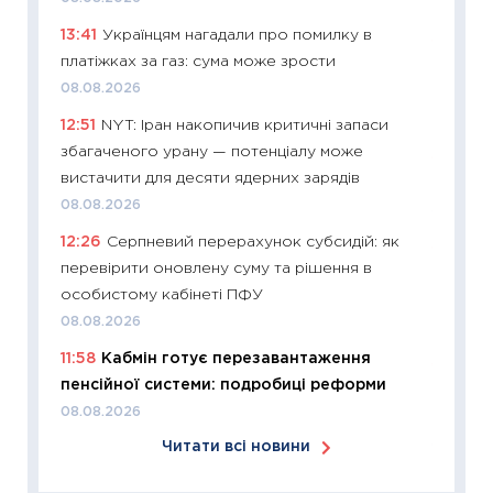
06.04.2
13:41
Українцям нагадали про помилку в
11:24
Ск
платіжках за газ: сума може зрости
у 2026
08.08.2026
KSE до
12:51
NYT: Іран накопичив критичні запаси
30.03.2
збагаченого урану — потенціалу може
11:26
Зо
вистачити для десяти ядерних зарядів
купува
08.08.2026
12.03.20
12:26
Серпневий перерахунок субсидій: як
11:27
Ек
перевірити оновлену суму та рішення в
змінило
особистому кабінеті ПФУ
розвитк
08.08.2026
24.02.2
11:58
Кабмін готує перезавантаження
11:26
Сп
пенсійної системи: подробиці реформи
2026: 
08.08.2026
ліквідн
Читати всі новини
18.02.20
11:27
За