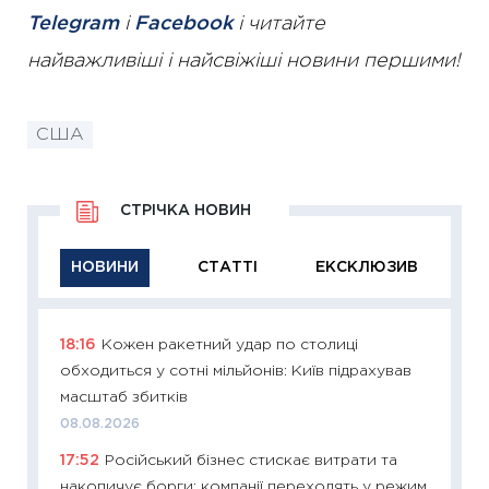
Telegram
і
Facebook
і читайте
найважливіші і найсвіжіші новини першими!
США
СТРІЧКА НОВИН
НОВИНИ
СТАТТІ
ЕКСКЛЮЗИВ
18:16
Кожен ракетний удар по столиці
11:29
Як
обходиться у сотні мільйонів: Київ підрахував
інвест
масштаб збитків
21.07.20
08.08.2026
11:26
Як
17:52
Російський бізнес стискає витрати та
ризики
накопичує борги: компанії переходять у режим
облігац