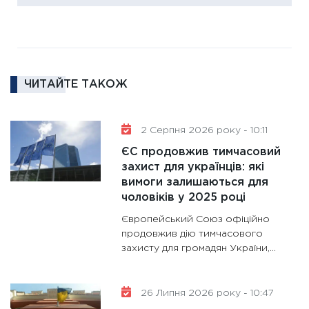
диктує
16.02.20
11:30
Ре
роль US
ЧИТАЙТЕ ТАКОЖ
та зни
30.01.20
11:30
Кр
2 Серпня 2026 року - 10:11
роблять
ЄС продовжив тимчасовий
28.01.20
захист для українців: які
вимоги залишаються для
11:28
Де
чоловіків у 2025 році
гранто
13.01.20
Європейський Союз офіційно
продовжив дію тимчасового
11:30
Ст
захисту для громадян України,...
майбут
31.12.20
26 Липня 2026 року - 10:47