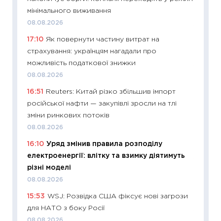
мінімального виживання
08.07.2
08.08.2026
11:20
Ці
17:10
Як повернути частину витрат на
майбут
страхування: українцям нагадали про
01.07.2
можливість податкової знижки
11:24
Пр
08.08.2026
освіта 
16:51
Reuters: Китай різко збільшив імпорт
29.06.2
російської нафти — закупівлі зросли на тлі
11:27
Вс
зміни ринкових потоків
топ уні
08.08.2026
абітурі
16:10
Уряд змінив правила розподілу
23.06.2
електроенергії: влітку та взимку діятимуть
11:29
До
різні моделі
наспра
08.08.2026
2027–2
15:53
WSJ: Розвідка США фіксує нові загрози
19.06.20
для НАТО з боку Росії
11:22
Ка
08.08.2026