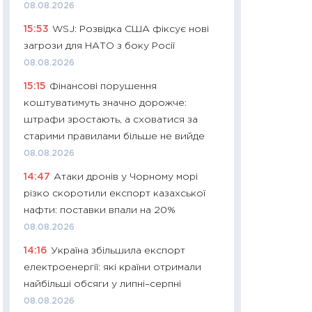
11:32
Більше зао
08.08.2026
впевненості: як 
15:53
WSJ: Розвідка США фіксує нові
поведінка україн
загрози для НАТО з боку Росії
27.04.2026
08.08.2026
11:28
Чому їжа зн
15:15
Фінансові порушення
як змінився прод
коштуватимуть значно дорожче:
українців у 2026 
штрафи зростають, а сховатися за
13.04.2026
старими правилами більше не вийде
11:29
Скільки нас
08.08.2026
великодній кошик
14:47
Атаки дронів у Чорному морі
власний розраху
різко скоротили експорт казахської
набору порівняно
нафти: поставки впали на 20%
оцінкою
08.08.2026
06.04.2026
14:16
Україна збільшила експорт
11:24
Скільки кош
електроенергії: які країни отримали
стримування у 202
найбільші обсяги у липні–серпні
розмови з Майко
08.08.2026
арифметики пер