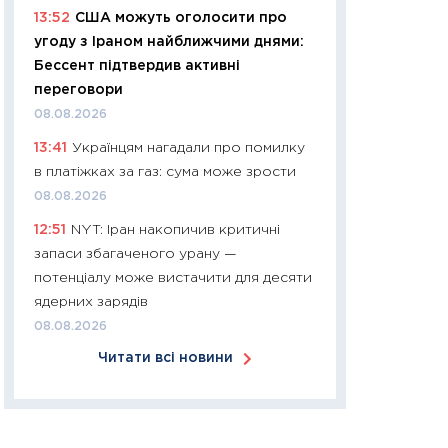
13:52
США можуть оголосити про
30.03.2026
угоду з Іраном найближчими днями:
11:26
Золото по $
Бессент підтвердив активні
$80: час купуват
переговори
прибуток?
08.08.2026
12.03.2026
13:41
Українцям нагадали про помилку
11:27
Економіка Ук
в платіжках за газ: сума може зрости
що змінилося за 4
08.08.2026
перспективи розв
12:51
NYT: Іран накопичив критичні
стабільності
запаси збагаченого урану —
24.02.2026
потенціалу може вистачити для десяти
11:26
Споживання 
ядерних зарядів
2025–2026: струк
08.08.2026
заощадження та л
Читати всі новини
оцінками KSE Inst
18.02.2026
11:27
Зарплати на
— хто диктує умо