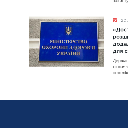
захисту
20 
«Дост
розши
додал
для с
Держав
отрима
перелік