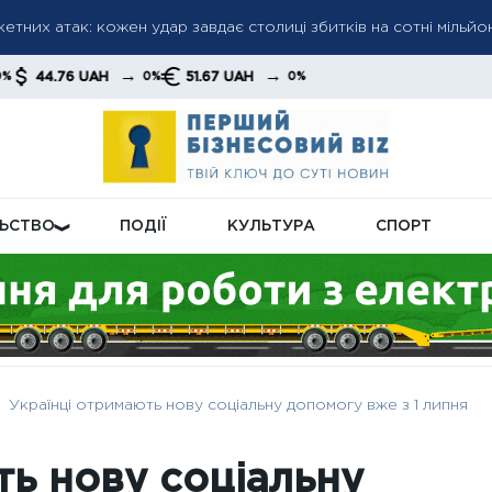
переходять у режим економії: бізнес скорочує витрати та наро
→
→
AH
51.67 UAH
0%
0%
ень: міжнародні резерви України змінилися під впливом зовніш
ЛЬСТВО
ПОДІЇ
КУЛЬТУРА
СПОРТ
Українці отримають нову соціальну допомогу вже з 1 липня
ть нову соціальну