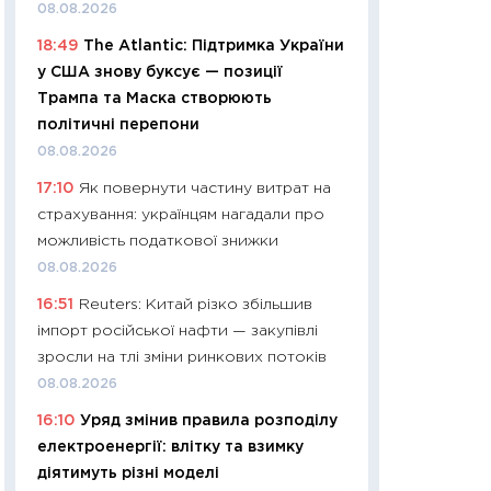
08.08.2026
29.06.2026
18:49
The Atlantic: Підтримка України
11:27
Вступ-2026 в
у США знову буксує — позиції
контракту, топ ун
Трампа та Маска створюють
правила для абіту
політичні перепони
23.06.2026
08.08.2026
11:29
Долар по 51,5
17:10
Як повернути частину витрат на
тисяч: що наспра
страхування: українцям нагадали про
Бюджетна деклар
можливість податкової знижки
19.06.2026
08.08.2026
11:22
Кадровий деф
16:51
Reuters: Китай різко збільшив
вакансії: що зав
імпорт російської нафти — закупівлі
найму
зросли на тлі зміни ринкових потоків
11.06.2026
08.08.2026
11:27
Дорожчає ще
16:10
Уряд змінив правила розподілу
промислові ціни з
електроенергії: влітку та взимку
30.04.2026
діятимуть різні моделі