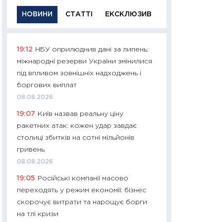
НОВИНИ
СТАТТІ
ЕКСКЛЮЗИВ
19:12
НБУ оприлюднив дані за липень:
11:29
Якісна інфо
міжнародні резерви України змінилися
успішного інвест
під впливом зовнішніх надходжень і
21.07.2026
боргових виплат
11:26
Як заробити
08.08.2026
дохідність, ризик
19:07
Київ назвав реальну ціну
державних обліга
ракетних атак: кожен удар завдає
08.07.2026
столиці збитків на сотні мільйонів
11:20
Ціна здоров’
гривень
медицина майбут
08.08.2026
витрати людей
19:05
Російські компанії масово
01.07.2026
переходять у режим економії: бізнес
11:24
Професії ма
скорочує витрати та нарощує борги
рухається освіта 
на тлі кризи
платитимуть біл