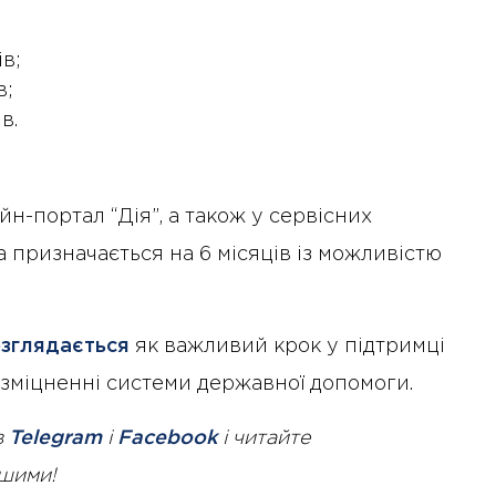
в;
в;
в.
-портал “Дія”, а також у сервісних
 призначається на 6 місяців із можливістю
зглядається
як важливий крок у підтримці
зміцненні системи державної допомоги.
в
Telegram
і
Facebook
і читайте
ршими!