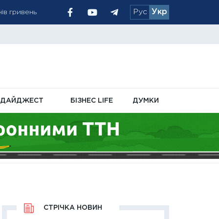
Рус
Укр
щує борги на тлі
ніх надходжень і
ДАЙДЖЕСТ
БІЗНЕС LIFE
ДУМКИ
СТРІЧКА НОВИН