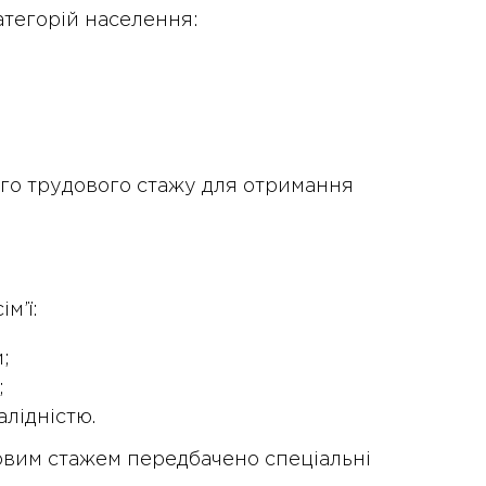
атегорій населення:
ого трудового стажу для отримання
м’ї:
;
;
алідністю.
довим стажем передбачено спеціальні