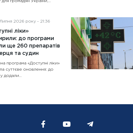
 для громадян України,...
Липня 2026 року - 21:36
упні ліки»
рили: до програми
и ще 260 препаратів
ерця та судин
на програма «Доступні ліки»
ла суттєве оновлення: до
у додали...