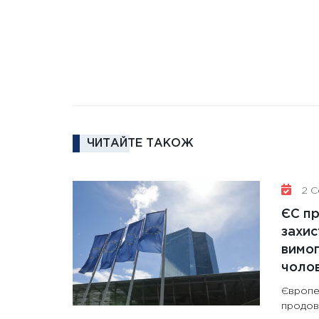
ЧИТАЙТЕ ТАКОЖ
2 Се
ЄС п
захис
вимо
чолов
Європе
продов