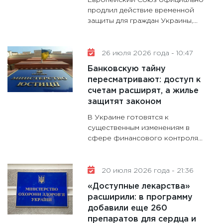
Европейский Союз официально
28.01.20
продлил действие временной
защиты для граждан Украины,...
11:28
Го
гранто
дефиц
26 июля 2026 года - 10:47
13.01.20
Банковскую тайну
11:30
Ст
пересматривают: доступ к
будуще
счетам расширят, а жилье
31.12.20
защитят законом
В Украине готовятся к
существенным изменениям в
сфере финансового контроля...
20 июля 2026 года - 21:36
«Доступные лекарства»
расширили: в программу
добавили еще 260
препаратов для сердца и