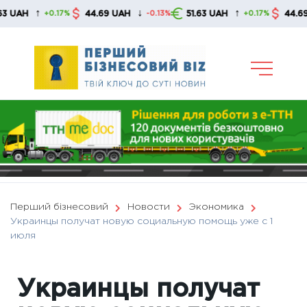
Skip
↑
↓
↑
44.69 UAH
51.63 UAH
44.69 UAH
+0.17%
-0.13%
+0.17%
to
content
Перший бізнесовий
Новости
Экономика
Украинцы получат новую социальную помощь уже с 1
июля
Украинцы получат