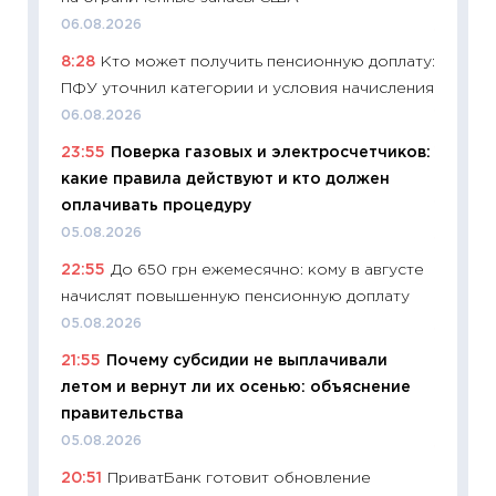
06.08.2026
11:29
До
8:28
Кто может получить пенсионную доплату:
что на
ПФУ уточнил категории и условия начисления
деклар
06.08.2026
19.06.20
23:55
Поверка газовых и электросчетчиков:
11:22
Ка
какие правила действуют и кто должен
ваканс
оплачивать процедуру
11.06.20
05.08.2026
11:27
До
22:55
До 650 грн ежемесячно: кому в августе
промыш
начислят повышенную пенсионную доплату
30.04.2
05.08.2026
11:32
Бо
21:55
Почему субсидии не выплачивали
уверен
летом и вернут ли их осенью: объяснение
поведе
правительства
27.04.2
05.08.2026
11:28
По
20:51
ПриватБанк готовит обновление
измени