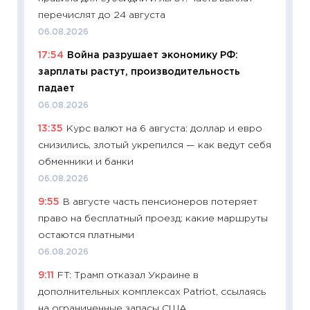
перечислят до 24 августа
21.07.20
06.08.2026
11:26
Ка
17:54
Война разрушает экономику РФ:
риски 
зарплаты растут, производительность
облига
падает
08.07.2
06.08.2026
11:20
Це
13:35
Курс валют на 6 августа: доллар и евро
будуще
снизились, злотый укрепился — как ведут себя
01.07.2
обменники и банки
11:24
Пр
06.08.2026
образо
9:55
В августе часть пенсионеров потеряет
платит
право на бесплатный проезд: какие маршруты
29.06.2
остаются платными
11:27
Вс
06.08.2026
Украин
9:11
FT: Трамп отказал Украине в
универ
дополнительных комплексах Patriot, ссылаясь
абитур
на ограниченные запасы США
23.06.2