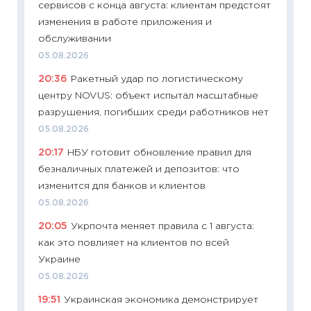
сервисов с конца августа: клиентам предстоят
в 2026
изменения в работе приложения и
13.04.20
обслуживании
11:29
Ск
05.08.2026
пасхал
20:36
Ракетный удар по логистическому
собств
центру NOVUS: объект испытал масштабные
сравне
разрушения, погибших среди работников нет
06.04.2
05.08.2026
11:24
Ск
20:17
НБУ готовит обновление правил для
сдержи
безналичных платежей и депозитов: что
Майком
изменится для банков и клиентов
перев
05.08.2026
30.03.2
20:05
Укрпочта меняет правила с 1 августа:
11:26
Зо
как это повлияет на клиентов по всей
время 
Украине
12.03.20
05.08.2026
11:27
Эк
19:51
Украинская экономика демонстрирует
что из