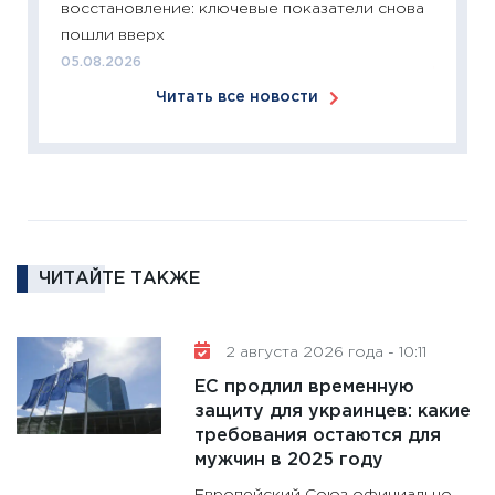
восстановление: ключевые показатели снова
перспе
пошли вверх
24.02.2
05.08.2026
11:26
П
Читать все новости
2025-2
сбереж
Institu
18.02.20
11:27
За
кто ди
кандид
ЧИТАЙТЕ ТАКЖЕ
16.02.20
11:30
Ре
2 августа 2026 года - 10:11
котель
ЕС продлил временную
аудита
защиту для украинцев: какие
30.01.20
требования остаются для
11:30
Кр
мужчин в 2025 году
делают