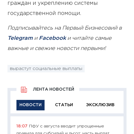
граждан и укреплению системы
государственной помощи.
Подписывайтесь на Первый Бизнесовий в
Telegram
и
Facebook
и читайте самые
важные и свежие новости первыми!
вырастут социальные выплаты
ЛЕНТА НОВОСТЕЙ
НОВОСТИ
СТАТЬИ
ЭКСКЛЮЗИВ
18:07
ПФУ с августа вводит упрощенные
11:29
Ка
правила для субсидий и льгот: часть выплат
успешн