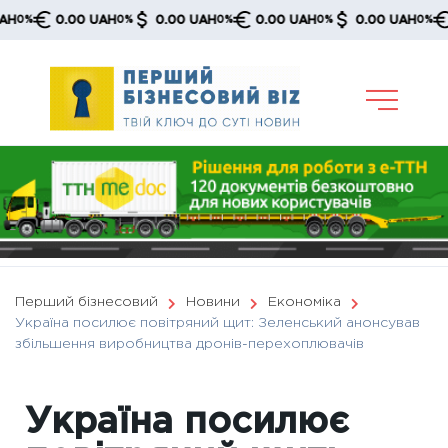
Skip
0.00 UAH
0.00 UAH
0.00 UAH
0.00 UAH
0.
%
0%
0%
0%
0%
to
content
Перший бізнесовий
Новини
Економіка
Україна посилює повітряний щит: Зеленський анонсував
збільшення виробництва дронів-перехоплювачів
Україна посилює