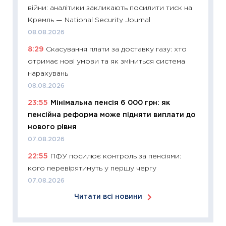
війни: аналітики закликають посилити тиск на
06.04.2
Кремль — National Security Journal
11:24
Ск
08.08.2026
у 2026
8:29
Скасування плати за доставку газу: хто
KSE до
отримає нові умови та як зміниться система
30.03.2
нарахувань
11:26
Зо
08.08.2026
купува
23:55
Мінімальна пенсія 6 000 грн: як
12.03.20
пенсійна реформа може підняти виплати до
11:27
Ек
нового рівня
змінило
07.08.2026
розвитк
22:55
ПФУ посилює контроль за пенсіями:
24.02.2
кого перевірятимуть у першу чергу
11:26
Сп
07.08.2026
2026: 
Читати всі новини
ліквідн
18.02.20