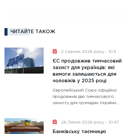
11:27
За
диктує
16.02.20
11:30
Ре
ЧИТАЙТЕ ТАКОЖ
роль US
та зни
30.01.20
2 Серпня 2026 року - 10:11
11:30
Кр
ЄС продовжив тимчасовий
роблять
захист для українців: які
28.01.20
вимоги залишаються для
чоловіків у 2025 році
11:28
Де
гранто
Європейський Союз офіційно
13.01.20
продовжив дію тимчасового
захисту для громадян України,...
11:30
Ст
майбут
31.12.20
26 Липня 2026 року - 10:47
Банківську таємницю