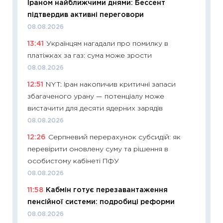
Іраном найближчими днями: Бессент
облігац
підтвердив активні переговори
08.07.2
08.08.2026
11:20
Ці
13:41
Українцям нагадали про помилку в
майбут
платіжках за газ: сума може зрости
01.07.2
08.08.2026
11:24
Пр
12:51
NYT: Іран накопичив критичні запаси
освіта 
збагаченого урану — потенціалу може
29.06.2
вистачити для десяти ядерних зарядів
11:27
Вс
08.08.2026
топ уні
12:26
Серпневий перерахунок субсидій: як
абітурі
перевірити оновлену суму та рішення в
23.06.2
особистому кабінеті ПФУ
11:29
До
08.08.2026
наспра
11:58
Кабмін готує перезавантаження
2027–2
пенсійної системи: подробиці реформи
19.06.20
08.08.2026
11:22
Ка