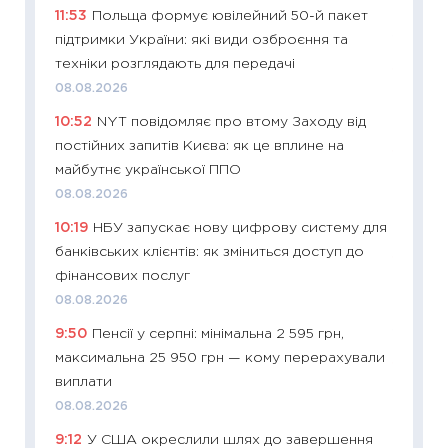
11:53
Польща формує ювілейний 50-й пакет
що зав
підтримки України: які види озброєння та
11.06.20
техніки розглядають для передачі
11:27
До
08.08.2026
ціни зм
10:52
NYT повідомляє про втому Заходу від
30.04.2
постійних запитів Києва: як це вплине на
11:32
Бі
майбутнє української ППО
впевне
08.08.2026
поведін
10:19
НБУ запускає нову цифрову систему для
27.04.2
банківських клієнтів: як зміниться доступ до
11:28
Чо
фінансових послуг
змінив
08.08.2026
2026 р
9:50
Пенсії у серпні: мінімальна 2 595 грн,
13.04.20
максимальна 25 950 грн — кому перерахували
11:29
Ск
виплати
кошик 
08.08.2026
базово
9:12
У США окреслили шлях до завершення
оцінко