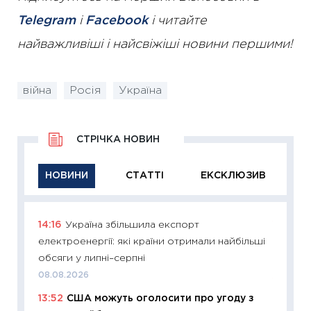
Telegram
і
Facebook
і читайте
найважливіші і найсвіжіші новини першими!
війна
Росія
Україна
СТРІЧКА НОВИН
НОВИНИ
СТАТТІ
ЕКСКЛЮЗИВ
14:16
Україна збільшила експорт
11:29
Як
електроенергії: які країни отримали найбільші
інвест
обсяги у липні–серпні
21.07.20
08.08.2026
11:26
Як
13:52
США можуть оголосити про угоду з
ризики