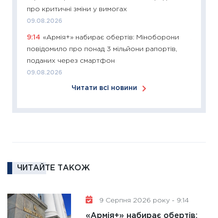
змінило
про критичні зміни у вимогах
розвитк
09.08.2026
24.02.2
9:14
«Армія+» набирає обертів: Міноборони
11:26
Сп
повідомило про понад 3 мільйони рапортів,
2026: 
поданих через смартфон
ліквідн
09.08.2026
18.02.20
Читати всі новини
11:27
За
диктує
16.02.20
11:30
Ре
роль US
та зни
ЧИТАЙТЕ ТАКОЖ
30.01.20
11:30
Кр
роблять
9 Серпня 2026 року - 9:14
28.01.20
«Армія+» набирає обертів: