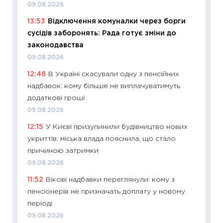
09.08.2026
абітурі
13:53
Відключення комуналки через борги
23.06.2
сусідів заборонять: Рада готує зміни до
11:29
До
законодавства
наспра
09.08.2026
2027–2
12:48
В Україні скасували одну з пенсійних
19.06.20
надбавок: кому більше не виплачуватимуть
11:22
Ка
додаткові гроші
що зав
09.08.2026
11.06.20
12:15
У Києві призупинили будівництво нових
11:27
До
укриттів: міська влада пояснила, що стало
ціни зм
причиною затримки
30.04.2
09.08.2026
11:32
Бі
11:52
Вікові надбавки переглянули: кому з
впевне
пенсіонерів не призначать доплату у новому
поведін
періоді
27.04.2
09.08.2026