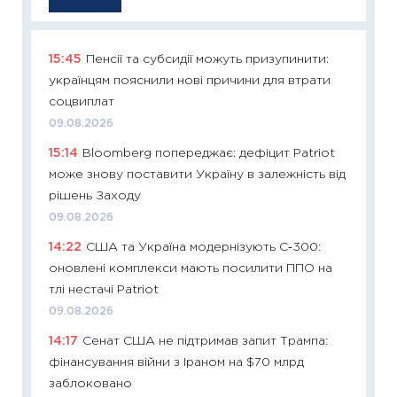
15:45
Пенсії та субсидії можуть призупинити:
11:29
Як
українцям пояснили нові причини для втрати
інвест
соцвиплат
21.07.20
09.08.2026
11:26
Як
15:14
Bloomberg попереджає: дефіцит Patriot
ризики
може знову поставити Україну в залежність від
облігац
рішень Заходу
08.07.2
09.08.2026
11:20
Ці
14:22
США та Україна модернізують С‑300:
майбут
оновлені комплекси мають посилити ППО на
01.07.2
тлі нестачі Patriot
11:24
Пр
09.08.2026
освіта 
14:17
Сенат США не підтримав запит Трампа:
29.06.2
фінансування війни з Іраном на $70 млрд
11:27
Вс
заблоковано
топ уні