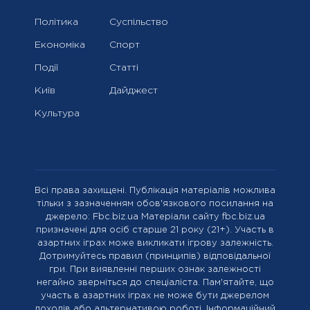
Політика
Суспільство
Економіка
Спорт
Події
Статті
Київ
Дайджест
Культура
Всі права захищені. Публікація матеріалів можлива
тільки з зазначенням обов'язкового посилання на
джерело: Fbc.biz.ua Матеріали сайту fbc.biz.ua
призначені для осіб старше 21 року (21+). Участь в
азартних іграх може викликати ігрову залежність.
Дотримуйтесь правил (принципів) відповідальної
гри. При виявленні перших ознак залежності
негайно зверніться до спеціаліста. Пам'ятайте, що
участь в азартних іграх не може бути джерелом
доходів або альтернативою роботі. Інформаційний