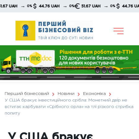
Skip
→
→
→
→
UAH
44.76 UAH
51.67 UAH
44.76 UAH
0%
0%
0%
to
content
Перший бізнесовий
Новини
Економіка
У США бракує інвестиційного срібла: Монетний двір не
встигає карбувати «Срібного орла» на тлі різкого стрибка
попиту
У США бракує