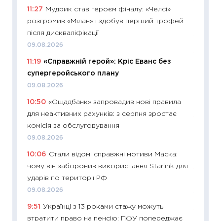
11:28
Чо
11:27
Мудрик став героєм фіналу: «Челсі»
змінив
розгромив «Мілан» і здобув перший трофей
2026 р
після дискваліфікації
13.04.20
09.08.2026
11:29
Ск
11:19
«Справжній герой»: Кріс Еванс без
кошик 
супергеройського плану
базово
09.08.2026
оцінко
10:50
«Ощадбанк» запровадив нові правила
06.04.2
для неактивних рахунків: з серпня зростає
11:24
Ск
комісія за обслуговування
у 2026
09.08.2026
KSE до
10:06
Стали відомі справжні мотиви Маска:
30.03.2
чому він заборонив використання Starlink для
11:26
Зо
ударів по території РФ
купува
09.08.2026
12.03.20
9:51
Українці з 13 роками стажу можуть
11:27
Ек
втратити право на пенсію: ПФУ попереджає