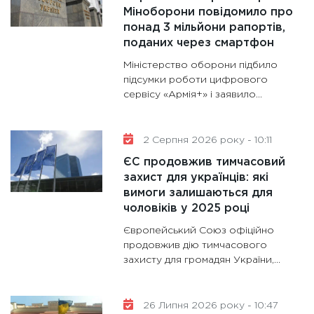
11:28
Де
Міноборони повідомило про
понад 3 мільйони рапортів,
гранто
поданих через смартфон
13.01.20
Міністерство оборони підбило
11:30
Ст
підсумки роботи цифрового
майбут
сервісу «Армія+» і заявило...
31.12.20
2 Серпня 2026 року - 10:11
ЄС продовжив тимчасовий
захист для українців: які
вимоги залишаються для
чоловіків у 2025 році
Європейський Союз офіційно
продовжив дію тимчасового
захисту для громадян України,...
26 Липня 2026 року - 10:47