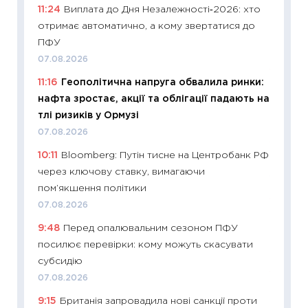
кошик 
11:24
Виплата до Дня Незалежності‑2026: хто
базово
отримає автоматично, а кому звертатися до
оцінко
ПФУ
06.04.2
07.08.2026
11:24
Ск
11:16
Геополітична напруга обвалила ринки:
у 2026
нафта зростає, акції та облігації падають на
KSE до
тлі ризиків у Ормузі
30.03.2
07.08.2026
11:26
Зо
10:11
Bloomberg: Путін тисне на Центробанк РФ
купува
через ключову ставку, вимагаючи
12.03.20
пом’якшення політики
11:27
Ек
07.08.2026
змінило
9:48
Перед опалювальним сезоном ПФУ
розвитк
посилює перевірки: кому можуть скасувати
24.02.2
субсидію
11:26
Сп
07.08.2026
2026: 
9:15
Британія запровадила нові санкції проти