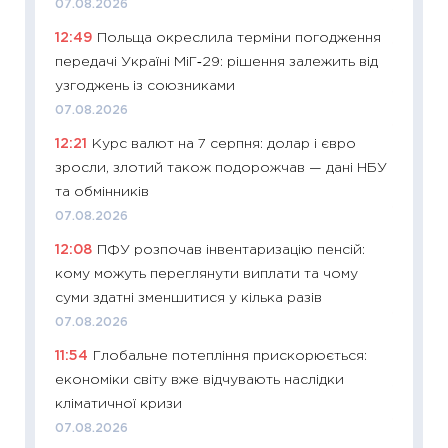
07.08.2026
19.06.20
12:49
Польща окреслила терміни погодження
11:22
Ка
передачі Україні МіГ‑29: рішення залежить від
що зав
узгоджень із союзниками
11.06.20
07.08.2026
11:27
До
12:21
Курс валют на 7 серпня: долар і євро
ціни зм
зросли, злотий також подорожчав — дані НБУ
30.04.2
та обмінників
11:32
Бі
07.08.2026
впевне
12:08
ПФУ розпочав інвентаризацію пенсій:
поведін
кому можуть переглянути виплати та чому
27.04.2
суми здатні зменшитися у кілька разів
11:28
Чо
07.08.2026
змінив
11:54
Глобальне потепління прискорюється:
2026 р
економіки світу вже відчувають наслідки
13.04.20
кліматичної кризи
11:29
Ск
07.08.2026