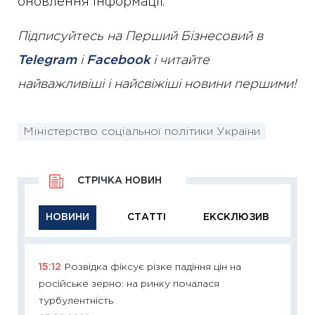
оновлення інформації.
Підписуйтесь на Перший Бізнесовий в
Telegram
і
Facebook
і читайте
найважливіші і найсвіжіші новини першими!
Міністерство соціальної політики України
СТРІЧКА НОВИН
НОВИНИ
СТАТТІ
ЕКСКЛЮЗИВ
15:12
Розвідка фіксує різке падіння цін на
11:29
Як
російське зерно: на ринку почалася
інвест
турбулентність
21.07.20