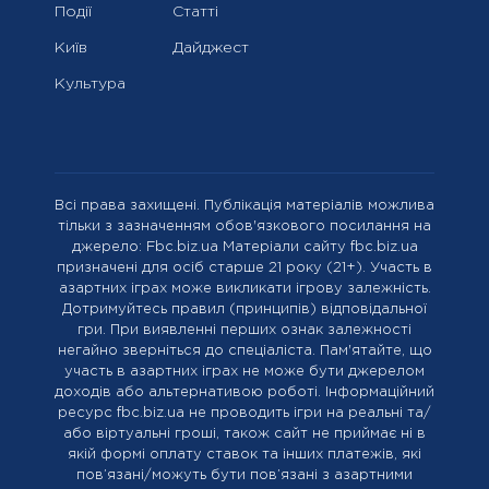
Події
Статті
Київ
Дайджест
Культура
Всі права захищені. Публікація матеріалів можлива
тільки з зазначенням обов'язкового посилання на
джерело: Fbc.biz.ua Матеріали сайту fbc.biz.ua
призначені для осіб старше 21 року (21+). Участь в
азартних іграх може викликати ігрову залежність.
Дотримуйтесь правил (принципів) відповідальної
гри. При виявленні перших ознак залежності
негайно зверніться до спеціаліста. Пам'ятайте, що
участь в азартних іграх не може бути джерелом
доходів або альтернативою роботі. Інформаційний
ресурс fbc.biz.ua не проводить ігри на реальні та/
або віртуальні гроші, також сайт не приймає ні в
якій формі оплату ставок та інших платежів, які
пов’язані/можуть бути пов’язані з азартними