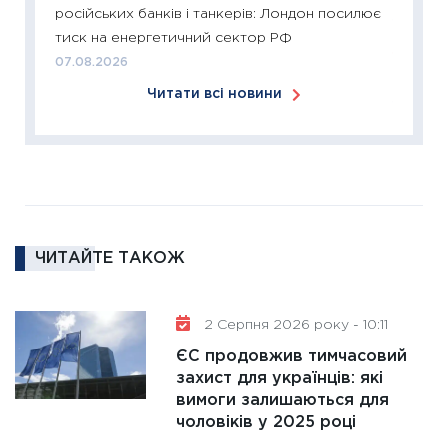
ліквідн
російських банків і танкерів: Лондон посилює
18.02.20
тиск на енергетичний сектор РФ
11:27
За
07.08.2026
диктує
Читати всі новини
16.02.20
11:30
Ре
роль US
та зни
30.01.20
11:30
Кр
ЧИТАЙТЕ ТАКОЖ
роблять
28.01.20
2 Серпня 2026 року - 10:11
11:28
Де
гранто
ЄС продовжив тимчасовий
захист для українців: які
13.01.20
вимоги залишаються для
11:30
Ст
чоловіків у 2025 році
майбут