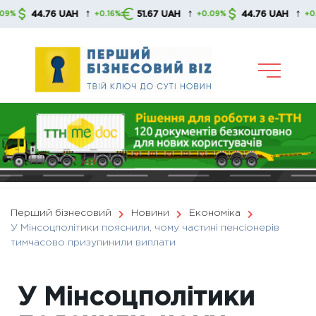
Skip
↑
↑
↑
44.76 UAH
51.67 UAH
44.76 UAH
+0.16%
+0.09%
+0.16%
to
content
Перший бізнесовий
Новини
Економіка
У Мінсоцполітики пояснили, чому частині пенсіонерів
тимчасово призупинили виплати
У Мінсоцполітики