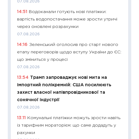
07.08.2026
11:26
Як
14:51
Водоканали готують нові платіжки:
ризики
вартість водопостачання може зрости утричі
облігац
через оновлені розрахунки
08.07.2
07.08.2026
11:20
Ці
14:16
Зеленський оголосив про старт нового
майбут
етапу переговорів щодо вступу України до ЄС:
01.07.2
що зміниться у процесі
11:24
Пр
07.08.2026
освіта 
13:54
Трамп запроваджує нові мита на
29.06.2
імпортний полікремній: США посилюють
11:27
Вс
захист власної напівпровідникової та
топ уні
сонячної індустрії
абітурі
07.08.2026
23.06.2
13:11
Комунальні платіжки можуть зрости навіть
11:29
До
із тарифним мораторієм: що саме додадуть у
наспра
рахунки
2027–2