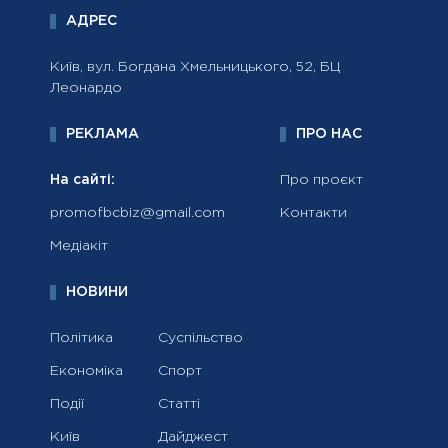
АДРЕС
Київ, вул. Богдана Хмельницького, 52, БЦ
Леонардо
РЕКЛАМА
ПРО НАС
На сайті:
Про проєкт
promofbcbiz@gmail.com
Контакти
Медіакіт
НОВИНИ
Політика
Суспільство
Економіка
Спорт
Події
Статті
Київ
Дайджест