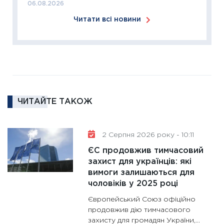
06.08.2026
18.02.20
Читати всі новини
11:27
За
диктує
16.02.20
11:30
Ре
роль US
та зни
ЧИТАЙТЕ ТАКОЖ
30.01.20
11:30
Кр
роблять
2 Серпня 2026 року - 10:11
28.01.20
ЄС продовжив тимчасовий
11:28
Де
захист для українців: які
вимоги залишаються для
гранто
чоловіків у 2025 році
13.01.20
Європейський Союз офіційно
11:30
Ст
продовжив дію тимчасового
майбут
захисту для громадян України,...