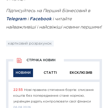
Підписуйтесь на Перший Бізнесовий в
Telegram
і
Facebook
і читайте
найважливіші і найсвіжіші новини першими!
картковий розрахунок
СТРІЧКА НОВИН
НОВИНИ
СТАТТІ
ЕКСКЛЮЗИВ
22:55
Нові правила стягнення боргів: списання
11:29
Як
коштів без попередження стане нормою,
інвест
українцям радять контролювати свої фінанси
21.07.20
06.08.2026