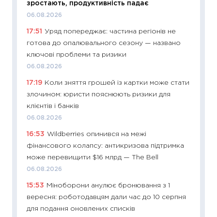
зростають, продуктивність падає
базово
06.08.2026
оцінко
17:51
Уряд попереджає: частина регіонів не
06.04.2
готова до опалювального сезону — названо
11:24
Ск
ключові проблеми та ризики
у 2026
06.08.2026
KSE до
17:19
Коли зняття грошей із картки може стати
30.03.2
злочином: юристи пояснюють ризики для
11:26
Зо
клієнтів і банків
купува
06.08.2026
12.03.20
16:53
Wildberries опинився на межі
11:27
Ек
фінансового колапсу: антикризова підтримка
змінило
може перевищити $16 млрд — The Bell
розвитк
06.08.2026
24.02.2
15:53
Міноборони анулює бронювання з 1
11:26
Сп
вересня: роботодавцям дали час до 10 серпня
2026: 
для подання оновлених списків
ліквідн