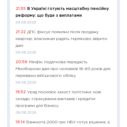
11:26
Як
21:55
В Україні готують масштабну пенсійну
ризики
реформу: що буде з виплатами
облігац
06.08.2026
08.07.2
21:22
ДПС фіксує помилки після продажу
11:20
Ці
квартир: власникам радять терміново звірити
майбут
дані
01.07.2
06.08.2026
11:24
Пр
20:56
Мінфін: податкова передасть
освіта 
Міноборони дані про чоловіків 18–60 років для
29.06.2
перевірки військового обліку
11:27
Вс
06.08.2026
топ уні
19:52
Уряд посилює захист логістики: нові
абітурі
склади, страхування вантажів і кредитні
23.06.2
програми для бізнесу
11:29
До
06.08.2026
наспра
19:14
Банкнота 2000 грн: НБУ готує рішення, а
2027–2