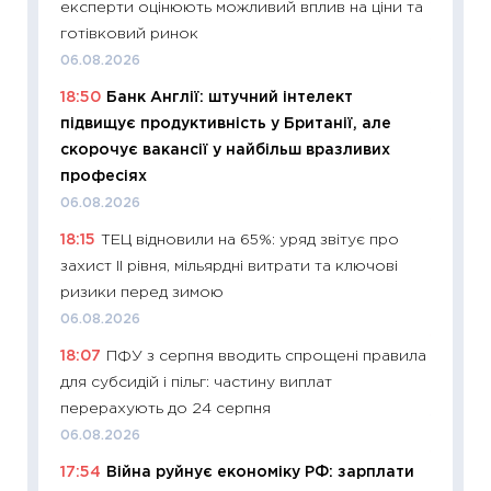
експерти оцінюють можливий вплив на ціни та
19.06.20
готівковий ринок
11:22
Ка
06.08.2026
що зав
18:50
Банк Англії: штучний інтелект
11.06.20
підвищує продуктивність у Британії, але
11:27
До
скорочує вакансії у найбільш вразливих
ціни зм
професіях
30.04.2
06.08.2026
11:32
Бі
18:15
ТЕЦ відновили на 65%: уряд звітує про
впевне
захист II рівня, мільярдні витрати та ключові
поведін
ризики перед зимою
27.04.2
06.08.2026
11:28
Чо
18:07
ПФУ з серпня вводить спрощені правила
змінив
для субсидій і пільг: частину виплат
2026 р
перерахують до 24 серпня
13.04.20
06.08.2026
11:29
Ск
17:54
Війна руйнує економіку РФ: зарплати
кошик 