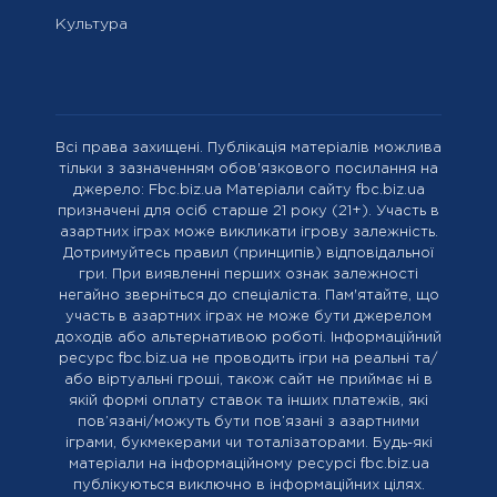
Культура
Всі права захищені. Публікація матеріалів можлива
тільки з зазначенням обов'язкового посилання на
джерело: Fbc.biz.ua Матеріали сайту fbc.biz.ua
призначені для осіб старше 21 року (21+). Участь в
азартних іграх може викликати ігрову залежність.
Дотримуйтесь правил (принципів) відповідальної
гри. При виявленні перших ознак залежності
негайно зверніться до спеціаліста. Пам'ятайте, що
участь в азартних іграх не може бути джерелом
доходів або альтернативою роботі. Інформаційний
ресурс fbc.biz.ua не проводить ігри на реальні та/
або віртуальні гроші, також сайт не приймає ні в
якій формі оплату ставок та інших платежів, які
пов’язані/можуть бути пов’язані з азартними
іграми, букмекерами чи тоталізаторами. Будь-які
матеріали на інформаційному ресурсі fbc.biz.ua
публікуються виключно в інформаційних цілях.