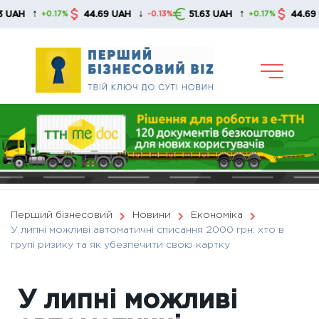
Skip
↑
↓
↑
44.69 UAH
51.63 UAH
44.69 UAH
+0.17%
-0.13%
+0.17%
to
content
Перший бізнесовий
Новини
Економіка
У липні можливі автоматичні списання 2000 грн: хто в
групі ризику та як убезпечити свою картку
У липні можливі