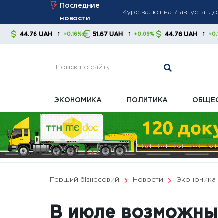
Курс валют на 7 августа: 
Skip
Последние
Великобритания ввела нов
to
новости:
давление на энергетическ
content
↑
↑
↑
AH
51.67 UAH
44.76 UAH
51.67 U
+0.16%
+0.09%
+0.16%
Правительство готовит изм
ЭКОНОМИКА
ПОЛИТИКА
ОБЩЕ
Перший бізнесовий
Новости
Экономика
В июле возможны