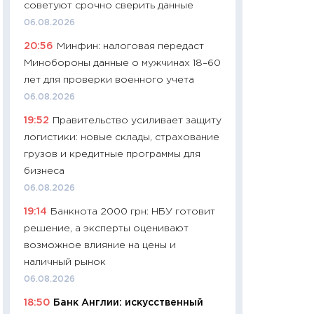
советуют срочно сверить данные
чеки
06.08.2026
30.04.2026
20:56
Минфин: налоговая передаст
11:32
Больше сбе
Минобороны данные о мужчинах 18–60
уверенности: как
лет для проверки военного учета
финансовое пове
06.08.2026
27.04.2026
19:52
Правительство усиливает защиту
11:28
Почему еда 
логистики: новые склады, страхование
бюджет: как изм
грузов и кредитные программы для
продуктовая кор
бизнеса
2026 году
06.08.2026
13.04.2026
19:14
Банкнота 2000 грн: НБУ готовит
11:29
Сколько дей
решение, а эксперты оценивают
пасхальная корзи
возможное влияние на цены и
собственный рас
наличный рынок
набора по сравн
06.08.2026
официальной оц
18:50
Банк Англии: искусственный
06.04.2026