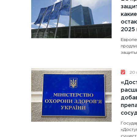
защит
какие
остаю
2025 
Европе
продли
защиты 
20 
«Дос
расши
доба
препа
сосу
Госуда
«Досту
сущест