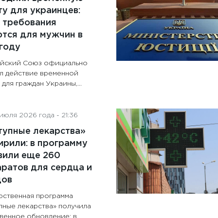
у для украинцев:
 требования
тся для мужчин в
году
йский Союз официально
л действие временной
для граждан Украины,...
июля 2026 года - 21:36
тупные лекарства»
рили: в программу
вили еще 260
ратов для сердца и
дов
рственная программа
пные лекарства» получила
венное обновление: в