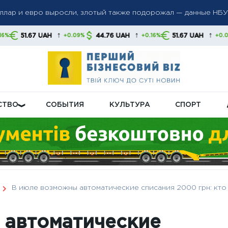
доллар и евро выросли, злотый также подорожал — данные НБ
ые санкции против российских банков и танкеров: Лондон ус
ий сектор РФ
↑
↑
↑
AH
44.76 UAH
51.67 UAH
44.76 U
+0.09%
+0.16%
+0.09%
енения в систему соцвыплат: кого коснутся новые правила
СТВО
СОБЫТИЯ
КУЛЬТУРА
СПОРТ
В июле возможны автоматические списания 2000 грн: кто 
 автоматические