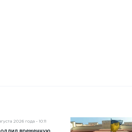
Бизнес-Диалог: Влияние
искусственного интеллекта
на деятельность советов
директоров
густа 2026 года - 10:11
родлил временную