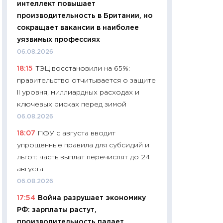
интеллект повышает
11:24
Сколько сто
производительность в Британии, но
сдерживание в 20
сокращает вакансии в наиболее
разговора с Май
уязвимых профессиях
арифметики пер
06.08.2026
30.03.2026
18:15
ТЭЦ восстановили на 65%:
11:26
Золото по $
правительство отчитывается о защите
$80: время покуп
II уровня, миллиардных расходах и
фиксировать при
ключевых рисках перед зимой
12.03.2026
06.08.2026
11:27
Экономика 
18:07
ПФУ с августа вводит
войны: что измен
упрощенные правила для субсидий и
какие перспектив
льгот: часть выплат перечислят до 24
стабильности
августа
24.02.2026
06.08.2026
11:26
Потреблени
17:54
Война разрушает экономику
украинцев 2025-2
РФ: зарплаты растут,
расходов, сбере
производительность падает