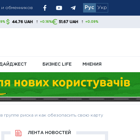
У и обменников
Рус
Укр
иливает
↑
↑
AH
51.67 UAH
+0.16%
+0.09%
ДАЙДЖЕСТ
БИЗНЕС LIFE
МНЕНИЯ
в группе риска и как обезопасить свою карту
ЛЕНТА НОВОСТЕЙ