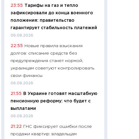
23:55
Тарифы на газ и тепло
29.06.2026
зафиксировали до конца военного
11:27
Вступительн
положения: правительство
Украине: цена ко
гарантирует стабильность платежей
университетов и
06.08.2026
абитуриентов
22:55
Новые правила взыскания
23.06.2026
долгов: списание средств без
11:29
Доллар по 51
предупреждения станет нормой,
тысяч: что на са
украинцам советуют контролировать
показывает Бюд
свои финансы
2027–2029
06.08.2026
19.06.2026
21:55
В Украине готовят масштабную
11:22
Кадровый д
пенсионную реформу: что будет с
вакансии: мешаю
выплатами
найму
06.08.2026
11.06.2026
21:22
ГНС фиксирует ошибки после
11:27
Дорожает ещ
продажи квартир: владельцам
промышленные ц