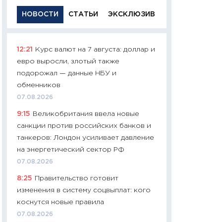
НОВОСТИ
СТАТЬИ
ЭКСКЛЮЗИВ
12:21
Курс валют на 7 августа: доллар и
11:29
Качественн
евро выросли, злотый также
основа успешног
подорожал — данные НБУ и
21.07.2026
обменников
11:26
Как заработ
07.08.2026
доходность, риск
9:15
Великобритания ввела новые
покупки государ
санкции против российских банков и
08.07.2026
танкеров: Лондон усиливает давление
11:20
Цена здоров
на энергетический сектор РФ
медицина будуще
07.08.2026
расходы людей
8:25
Правительство готовит
01.07.2026
изменения в систему соцвыплат: кого
11:24
Профессии б
коснутся новые правила
двигается образо
07.08.2026
навыки будут пл