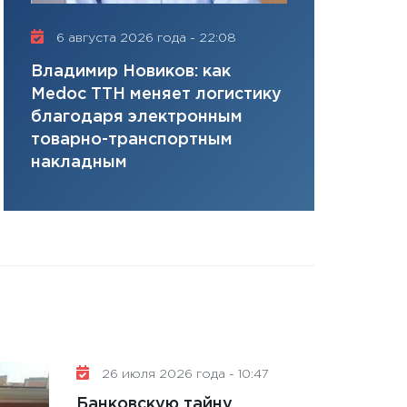
плана, грантова
управляемый де
6 августа 2026 года - 22:08
16 июля 20
13.01.2026
Владимир Новиков: как
Сергей Ко
11:30
Стратегичес
Medoc ТТН меняет логистику
платит за 
портфель будущ
благодаря электронным
сервисов т
31.12.2025
товарно-транспортным
одного»
Читать вс
накладным
26 июля 2026 года - 10:47
Банковскую тайну